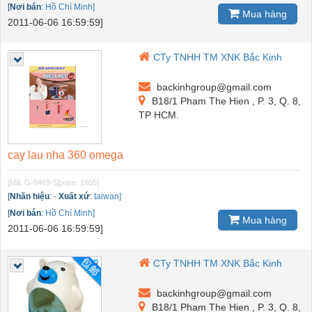
[
Nơi bán
:
Hồ Chí Minh]
Mua hàng
2011-06-06 16:59:59]
CTy TNHH TM XNK Bắc Kinh
backinhgroup@gmail.com
B18/1 Pham The Hien , P. 3, Q. 8,
TP HCM.
cay lau nha 360 omega
[Mã: G-8469-5]
[xem: 1605]
[
Nhãn hiệu
:
-
Xuất xứ
:
taiwan]
[
Nơi bán
:
Hồ Chí Minh]
Mua hàng
2011-06-06 16:59:59]
CTy TNHH TM XNK Bắc Kinh
backinhgroup@gmail.com
B18/1 Pham The Hien , P. 3, Q. 8,