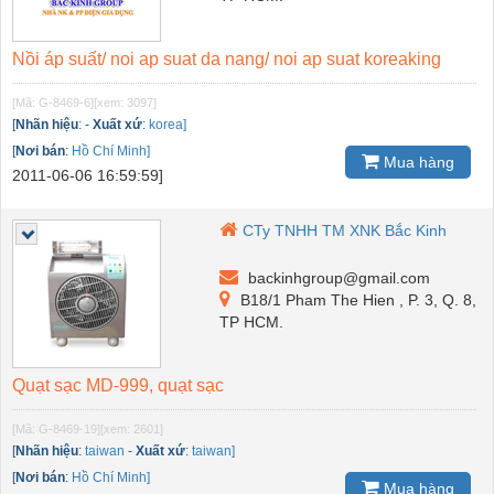
Nồi áp suất/ noi ap suat da nang/ noi ap suat koreaking
[Mã: G-8469-6]
[xem: 3097]
[
Nhãn hiệu
:
-
Xuất xứ
:
korea]
[
Nơi bán
:
Hồ Chí Minh]
Mua hàng
2011-06-06 16:59:59]
CTy TNHH TM XNK Bắc Kinh
backinhgroup@gmail.com
B18/1 Pham The Hien , P. 3, Q. 8,
TP HCM.
Quạt sạc MD-999, quạt sạc
[Mã: G-8469-19]
[xem: 2601]
[
Nhãn hiệu
:
taiwan
-
Xuất xứ
:
taiwan]
[
Nơi bán
:
Hồ Chí Minh]
Mua hàng