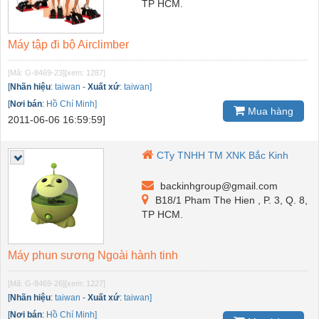
TP HCM.
Máy tập đi bộ Airclimber
[Mã: G-8469-23]
[xem: 1287]
[
Nhãn hiệu
:
taiwan
-
Xuất xứ
:
taiwan]
[
Nơi bán
:
Hồ Chí Minh]
Mua hàng
2011-06-06 16:59:59]
CTy TNHH TM XNK Bắc Kinh
backinhgroup@gmail.com
B18/1 Pham The Hien , P. 3, Q. 8,
TP HCM.
Máy phun sương Ngoài hành tinh
[Mã: G-8469-26]
[xem: 1227]
[
Nhãn hiệu
:
taiwan
-
Xuất xứ
:
taiwan]
[
Nơi bán
:
Hồ Chí Minh]