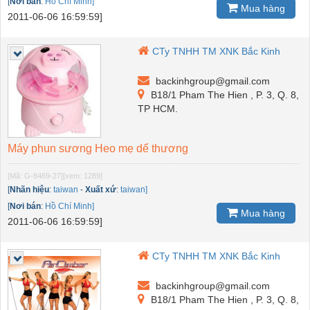
[
Nơi bán
:
Hồ Chí Minh]
Mua hàng
2011-06-06 16:59:59]
CTy TNHH TM XNK Bắc Kinh
backinhgroup@gmail.com
B18/1 Pham The Hien , P. 3, Q. 8,
TP HCM.
Máy phun sương Heo mẹ dể thương
[Mã: G-8469-27]
[xem: 1289]
[
Nhãn hiệu
:
taiwan
-
Xuất xứ
:
taiwan]
[
Nơi bán
:
Hồ Chí Minh]
Mua hàng
2011-06-06 16:59:59]
CTy TNHH TM XNK Bắc Kinh
backinhgroup@gmail.com
B18/1 Pham The Hien , P. 3, Q. 8,