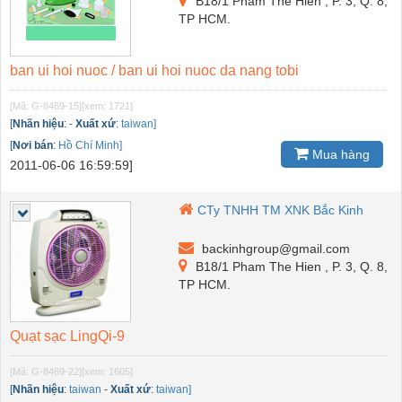
B18/1 Pham The Hien , P. 3, Q. 8,
TP HCM.
ban ui hoi nuoc / ban ui hoi nuoc da nang tobi
[Mã: G-8469-15]
[xem: 1721]
[
Nhãn hiệu
:
-
Xuất xứ
:
taiwan]
[
Nơi bán
:
Hồ Chí Minh]
Mua hàng
2011-06-06 16:59:59]
CTy TNHH TM XNK Bắc Kinh
backinhgroup@gmail.com
B18/1 Pham The Hien , P. 3, Q. 8,
TP HCM.
Quạt sạc LingQi-9
[Mã: G-8469-22]
[xem: 1605]
[
Nhãn hiệu
:
taiwan
-
Xuất xứ
:
taiwan]