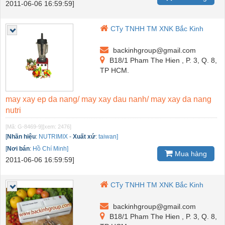
2011-06-06 16:59:59]
CTy TNHH TM XNK Bắc Kinh
backinhgroup@gmail.com
B18/1 Pham The Hien , P. 3, Q. 8,
TP HCM.
may xay ep da nang/ may xay dau nanh/ may xay da nang
nutri
[Mã: G-8469-9]
[xem: 2476]
[
Nhãn hiệu
:
NUTRIMIX
-
Xuất xứ
:
taiwan]
[
Nơi bán
:
Hồ Chí Minh]
Mua hàng
2011-06-06 16:59:59]
CTy TNHH TM XNK Bắc Kinh
backinhgroup@gmail.com
B18/1 Pham The Hien , P. 3, Q. 8,