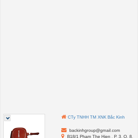
CTy TNHH TM XNK Bắc Kinh
backinhgroup@gmail.com
B18/1 Pham The Hien , P. 3, Q. 8,