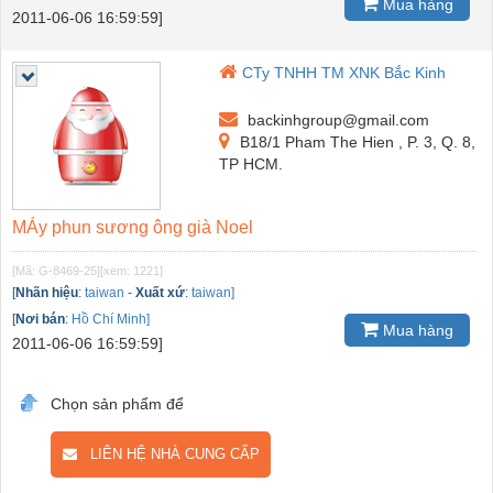
Mua hàng
2011-06-06 16:59:59]
CTy TNHH TM XNK Bắc Kinh
backinhgroup@gmail.com
B18/1 Pham The Hien , P. 3, Q. 8,
TP HCM.
MÁy phun sương ông già Noel
[Mã: G-8469-25]
[xem: 1221]
[
Nhãn hiệu
:
taiwan
-
Xuất xứ
:
taiwan]
[
Nơi bán
:
Hồ Chí Minh]
Mua hàng
2011-06-06 16:59:59]
Chọn sản phẩm để
LIÊN HỆ NHÀ CUNG CẤP