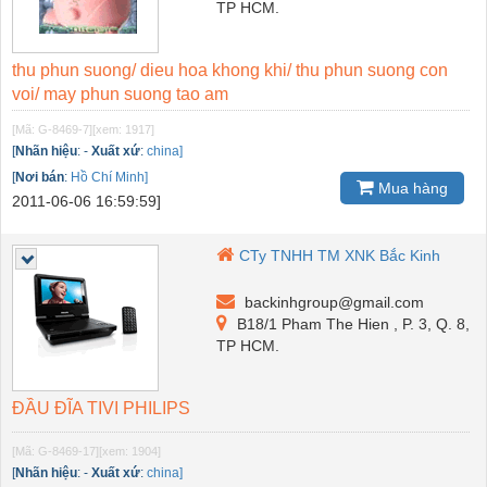
TP HCM.
thu phun suong/ dieu hoa khong khi/ thu phun suong con
voi/ may phun suong tao am
[Mã: G-8469-7]
[xem: 1917]
[
Nhãn hiệu
:
-
Xuất xứ
:
china]
[
Nơi bán
:
Hồ Chí Minh]
Mua hàng
2011-06-06 16:59:59]
CTy TNHH TM XNK Bắc Kinh
backinhgroup@gmail.com
B18/1 Pham The Hien , P. 3, Q. 8,
TP HCM.
ĐẦU ĐĨA TIVI PHILIPS
[Mã: G-8469-17]
[xem: 1904]
[
Nhãn hiệu
:
-
Xuất xứ
:
china]