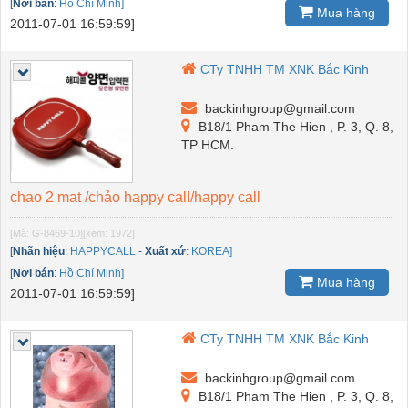
[
Nơi bán
:
Hồ Chí Minh]
Mua hàng
2011-07-01 16:59:59]
CTy TNHH TM XNK Bắc Kinh
backinhgroup@gmail.com
B18/1 Pham The Hien , P. 3, Q. 8,
TP HCM.
chao 2 mat /chảo happy call/happy call
[Mã: G-8469-10]
[xem: 1972]
[
Nhãn hiệu
:
HAPPYCALL
-
Xuất xứ
:
KOREA]
[
Nơi bán
:
Hồ Chí Minh]
Mua hàng
2011-07-01 16:59:59]
CTy TNHH TM XNK Bắc Kinh
backinhgroup@gmail.com
B18/1 Pham The Hien , P. 3, Q. 8,