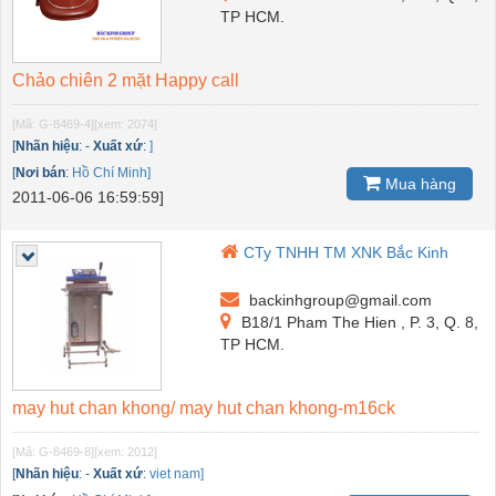
TP HCM.
Chảo chiên 2 mặt Happy call
[Mã: G-8469-4]
[xem: 2074]
[
Nhãn hiệu
:
-
Xuất xứ
:
]
[
Nơi bán
:
Hồ Chí Minh]
Mua hàng
2011-06-06 16:59:59]
CTy TNHH TM XNK Bắc Kinh
backinhgroup@gmail.com
B18/1 Pham The Hien , P. 3, Q. 8,
TP HCM.
may hut chan khong/ may hut chan khong-m16ck
[Mã: G-8469-8]
[xem: 2012]
[
Nhãn hiệu
:
-
Xuất xứ
:
viet nam]