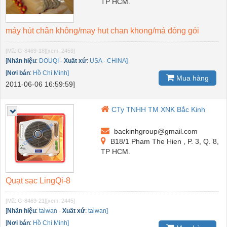
TP HCM.
máy hút chân không/may hut chan khong/má đóng gói
[Mã: G-8469-18]
[xem: 2459]
[
Nhãn hiệu
:
DOUQI
-
Xuất xứ
:
USA - CHINA]
[
Nơi bán
:
Hồ Chí Minh]
Mua hàng
2011-06-06 16:59:59]
CTy TNHH TM XNK Bắc Kinh
backinhgroup@gmail.com
B18/1 Pham The Hien , P. 3, Q. 8,
TP HCM.
Quạt sạc LingQi-8
[Mã: G-8469-21]
[xem: 2445]
[
Nhãn hiệu
:
taiwan
-
Xuất xứ
:
taiwan]
[
Nơi bán
:
Hồ Chí Minh]