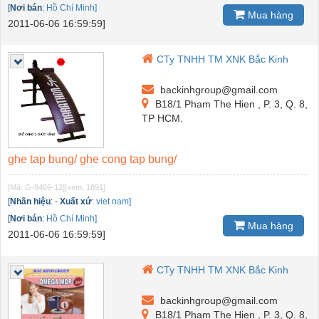
[
Nơi bán
:
Hồ Chí Minh]
Mua hàng
2011-06-06 16:59:59]
CTy TNHH TM XNK Bắc Kinh
backinhgroup@gmail.com
B18/1 Pham The Hien , P. 3, Q. 8,
TP HCM.
ghe tap bung/ ghe cong tap bung/
[Mã: G-8469-12]
[xem: 1891]
[
Nhãn hiệu
:
-
Xuất xứ
:
viet nam]
[
Nơi bán
:
Hồ Chí Minh]
Mua hàng
2011-06-06 16:59:59]
CTy TNHH TM XNK Bắc Kinh
backinhgroup@gmail.com
B18/1 Pham The Hien , P. 3, Q. 8,