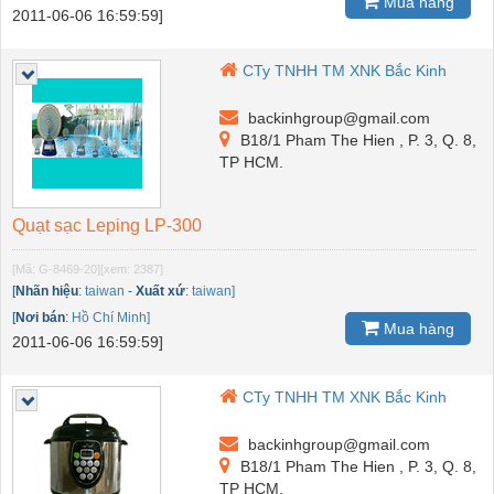
Mua hàng
2011-06-06 16:59:59]
CTy TNHH TM XNK Bắc Kinh
backinhgroup@gmail.com
B18/1 Pham The Hien , P. 3, Q. 8,
TP HCM.
Quạt sạc Leping LP-300
[Mã: G-8469-20]
[xem: 2387]
[
Nhãn hiệu
:
taiwan
-
Xuất xứ
:
taiwan]
[
Nơi bán
:
Hồ Chí Minh]
Mua hàng
2011-06-06 16:59:59]
CTy TNHH TM XNK Bắc Kinh
backinhgroup@gmail.com
B18/1 Pham The Hien , P. 3, Q. 8,
TP HCM.