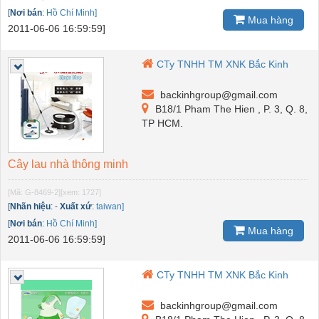
[
Nơi bán
:
Hồ Chí Minh]
Mua hàng
2011-06-06 16:59:59]
CTy TNHH TM XNK Bắc Kinh
backinhgroup@gmail.com
B18/1 Pham The Hien , P. 3, Q. 8,
TP HCM.
Cây lau nhà thông minh
[Mã: G-8469-2]
[xem: 1727]
[
Nhãn hiệu
:
-
Xuất xứ
:
taiwan]
[
Nơi bán
:
Hồ Chí Minh]
Mua hàng
2011-06-06 16:59:59]
CTy TNHH TM XNK Bắc Kinh
backinhgroup@gmail.com