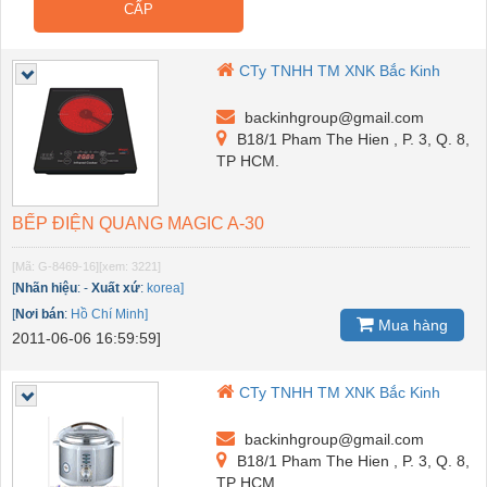
CẤP
CTy TNHH TM XNK Bắc Kinh
backinhgroup@gmail.com
B18/1 Pham The Hien , P. 3, Q. 8,
TP HCM.
BẾP ĐIỆN QUANG MAGIC A-30
[Mã: G-8469-16]
[xem: 3221]
[
Nhãn hiệu
:
-
Xuất xứ
:
korea]
[
Nơi bán
:
Hồ Chí Minh]
Mua hàng
2011-06-06 16:59:59]
CTy TNHH TM XNK Bắc Kinh
backinhgroup@gmail.com
B18/1 Pham The Hien , P. 3, Q. 8,
TP HCM.