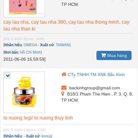
TP HCM.
cay lau nha, cay lau nha 360, cay lau nha thong minh, cay
lau nha than ki
[Mã: G-8469-3]
[xem: 1834]
[
Nhãn hiệu
:
OMEGA
-
Xuất xứ
:
TAIWAN]
[
Nơi bán
:
Hồ Chí Minh]
Mua hàng
2011-06-06 16:59:59]
CTy TNHH TM XNK Bắc Kinh
backinhgroup@gmail.com
B18/1 Pham The Hien , P. 3, Q. 8,
TP HCM.
lo nuong legi/ lo nuong thuy tinh
[Mã: G-8469-14]
[xem: 1798]
[
Nhãn hiệu
:
-
Xuất xứ
:
korea]