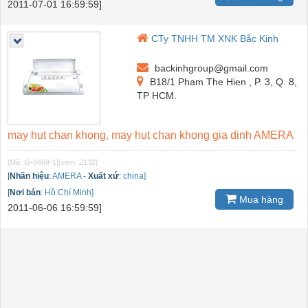
2011-07-01 16:59:59]
CTy TNHH TM XNK Bắc Kinh
backinhgroup@gmail.com
B18/1 Pham The Hien , P. 3, Q. 8,
TP HCM.
may hut chan khong, may hut chan khong gia dinh AMERA
[Mã: G-8469-1]
[xem: 2132]
[
Nhãn hiệu
:
AMERA
-
Xuất xứ
:
china]
[
Nơi bán
:
Hồ Chí Minh]
Mua hàng
2011-06-06 16:59:59]