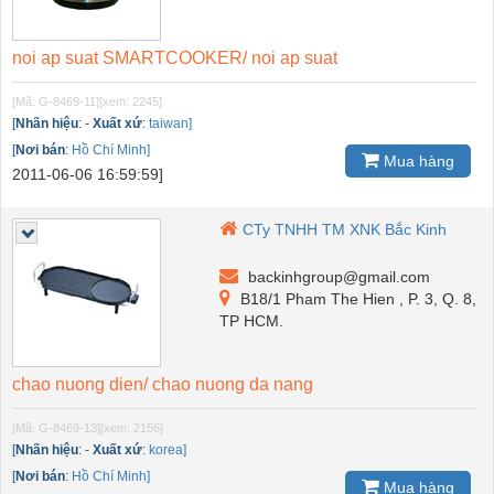
noi ap suat SMARTCOOKER/ noi ap suat
[Mã: G-8469-11]
[xem: 2245]
[
Nhãn hiệu
:
-
Xuất xứ
:
taiwan]
[
Nơi bán
:
Hồ Chí Minh]
Mua hàng
2011-06-06 16:59:59]
CTy TNHH TM XNK Bắc Kinh
backinhgroup@gmail.com
B18/1 Pham The Hien , P. 3, Q. 8,
TP HCM.
chao nuong dien/ chao nuong da nang
[Mã: G-8469-13]
[xem: 2156]
[
Nhãn hiệu
:
-
Xuất xứ
:
korea]
[
Nơi bán
:
Hồ Chí Minh]
Mua hàng