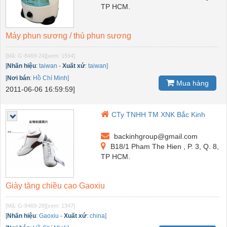
TP HCM.
Máy phun sương / thú phun sương
[Mã: G-8469-24]
[xem: 1594]
[
Nhãn hiệu
:
taiwan
-
Xuất xứ
:
taiwan]
[
Nơi bán
:
Hồ Chí Minh]
Mua hàng
2011-06-06 16:59:59]
CTy TNHH TM XNK Bắc Kinh
backinhgroup@gmail.com
B18/1 Pham The Hien , P. 3, Q. 8,
TP HCM.
Giày tăng chiều cao Gaoxiu
[Mã: G-8469-28]
[xem: 1347]
[
Nhãn hiệu
:
Gaoxiu
-
Xuất xứ
:
china]