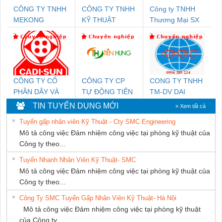
CÔNG TY TNHH
CÔNG TY TNHH
Công ty TNHH
MEKONG
KỸ THUẬT
Thương Mại SX
MARINE SUPPLY
KTECH VIỆT
Ba Miền
NAM
CÔNG TY CỔ
CÔNG TY CP
CONG TY TNHH
PHẦN DÂY VÀ
TỰ ĐỘNG TIẾN
TM-DV DAI
CÁP ĐIỆN
HƯNG
DONG THANH
TIN TUYỂN DỤNG MỚI
» Xem tất cả
THƯỢNG ĐÌNH
Tuyển gấp nhân viên Kỹ Thuật - Cty SMC Engineering
Mô tả công việc Đảm nhiệm công việc tại phòng kỹ thuật của
Công ty theo...
Tuyển Nhanh Nhân Viên Kỹ Thuật- SMC
Mô tả công việc Đảm nhiệm công việc tại phòng kỹ thuật của
Công ty theo...
Công Ty SMC Tuyển Gấp Nhân Viên Kỹ Thuật- Hà Nội
Mô tả công việc Đảm nhiệm công việc tại phòng kỹ thuật
của Công ty...