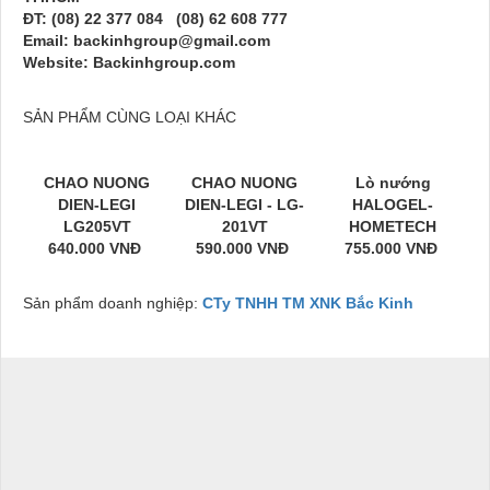
ĐT: (08) 22 377 084 (08) 62 608 777
Email: backinhgroup@gmail.com
Website: Backinhgroup.com
SẢN PHẨM CÙNG LOẠI KHÁC
CHAO NUONG
CHAO NUONG
Lò nướng
DIEN-LEGI
DIEN-LEGI - LG-
HALOGEL-
LG205VT
201VT
HOMETECH
640.000 VNĐ
590.000 VNĐ
755.000 VNĐ
Sản phẩm doanh nghiệp:
CTy TNHH TM XNK Bắc Kinh