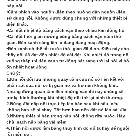
nấp nồi.
•Cắm phích vào nguồn điện theo hướng dẫn nguồn điện
sử dụng nồi. Không được dùng chung với những thiết bị
điện khác.
•Cài đặt nhiệt độ bằng cách vặn theo chiều kim đồng hồ.
•Cài đặt thời gian nướng cũng bằng cách vặn núm thời
gian. Đèn xanh sáng lên lò đang đang hoạt động.
•Đèn xanh có thể tắt trước thời gian đã định. Điều này cho
thấy nồi đã đạt đến nhiệt độ cài đặt. Khi nhiệt độ trong nồi
xuống thấp thì đèn xanh tự động bật sáng trở lại bởi vì bộ
ổn nhiệt hoạt động
Chú ý:
1.Khi nồi đối lưu những quay cầm của nó có liên kết với
phần sắt của nồi sẽ bị giãn nở và trở nên không khít.
Nhưng đừng quan tâm đến những vấn đề này chúng sẽ
trở lại bình thường khi nhiệt độ nồi trở lại bình thường.
2.Đừng đặt nắp nồi trực tiếp lên bàn sau khi nấu, nếu
không bàn sẽ bị cháy. Tốt hơn bạn nên đặt nó lên cái đĩa.
3.Những thiết bị bên trong nắp nồi không rữa nước. Hãy
chùi sạch nắp bằng vải mềm.
4.Thân nồi được làm bằng thủy tinh do đó ta hãy để nguội
rồi mới rữa .