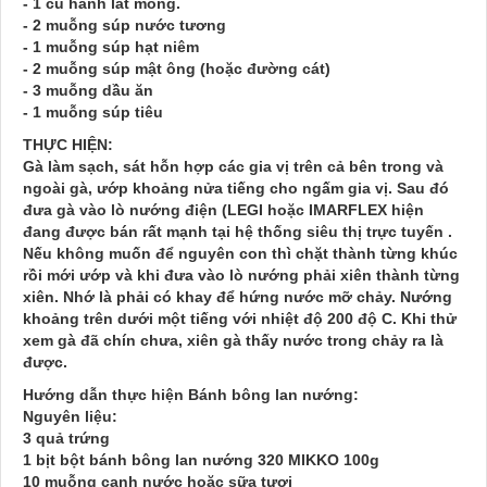
- 1 củ hành lát mỏng.
- 2 muỗng súp nước tương
- 1 muỗng súp hạt niêm
- 2 muỗng súp mật ông (hoặc đường cát)
- 3 muỗng dầu ăn
- 1 muỗng súp tiêu
THỰC HIỆN:
Gà làm sạch, sát hỗn hợp các gia vị trên cả bên trong và
ngoài gà, ướp khoảng nửa tiếng cho ngấm gia vị. Sau đó
đưa gà vào lò nướng điện (LEGI hoặc IMARFLEX hiện
đang được bán rất mạnh tại hệ thống siêu thị trực tuyến .
Nếu không muốn để nguyên con thì chặt thành từng khúc
rồi mới ướp và khi đưa vào lò nướng phải xiên thành từng
xiên. Nhớ là phải có khay để hứng nước mỡ chảy. Nướng
khoảng trên dưới một tiếng với nhiệt độ 200 độ C. Khi thử
xem gà đã chín chưa, xiên gà thấy nước trong chảy ra là
được.
Hướng dẫn thực hiện Bánh bông lan nướng:
Nguyên liệu:
3 quả trứng
1 bịt bột bánh bông lan nướng 320 MIKKO 100g
10 muỗng canh nước hoặc sữa tươi