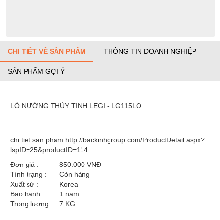
CHI TIẾT VỀ SẢN PHẨM
THÔNG TIN DOANH NGHIỆP
SẢN PHẨM GỢI Ý
LÒ NƯỚNG THỦY TINH LEGI - LG115LO
chi tiet san pham:http://backinhgroup.com/ProductDetail.aspx?
lspID=25&productID=114
Đơn giá :
850.000 VNĐ
Tình trạng :
Còn hàng
Xuất sứ :
Korea
Bảo hành :
1 năm
Trọng lượng :
7
KG