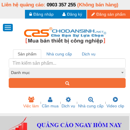
Liên hệ quảng cáo:
0903 357 255
(Không bán hàng)
Đăng nhập
Đăng ký
Đăng sản phẩm
Sản phẩm
Nhà cung cấp
Dịch vụ
Danh mục
Việc làm
Cần mua
Dịch vụ
Nhà cung cấp
Video clip