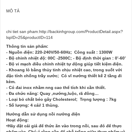
MÔ TẢ
chi tiet san pham:
http://backinhgroup.com/ProductDetail.aspx?
lspID=25&productID=114
Thông tin sản phẩm:
- Nguồn điện: 220-240V/50-60Hz; Công suất : 1300W
- Bộ chỉnh nhiệt độ: 00C -2500C; - Bộ định thời gian : 0’-60’
- Bộ vi mạch điều chỉnh nhiệt tự động giúp tiết kiệm điện.
- Khoang lò bằng thủy tinh chịu nhiệt cao, trong suốt với
đặc tính chống trầy xước; Có vĩ nướng thiết kế 2 tầng đi
kèm.
- Có đai inox nhằm nng cao thể tích khi cần thiết.
- Đa chức năng: Quay ,nướng,luộc, rã đông…
- Loại bỏ chất béo gây Cholesterol; Trọng lượng : 7kg
- Số lượng: 4 cái/ 1 thùng.
Hướng dẫn sử dụng nồi nướng điện
Hoạt động:
•Hãy đặt cái giá để thức ăn vào trong nồi, sau đó để thực
phẩm vào. Chú ý rằng cần để chỗ trống giữa thực phẩm và