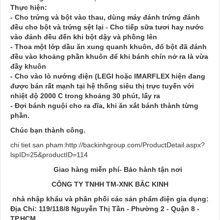
Thực hiện:
- Cho trứng và bột vào thau, dùng máy đánh trứng đánh
đều cho bột và trứng sệt lại - Cho tiếp sữa tươi hay nước
vào đánh đều đến khi bột dậy và phồng lên
- Thoa một lớp dầu ăn xung quanh khuôn, đổ bột đã đánh
đều vào khoảng phần khuôn để khi bánh chín nở ra là vừa
đầy khuôn
- Cho vào lò nướng điện (LEGI hoặc IMARFLEX hiện đang
được bán rất mạnh tại hệ thống siêu thị trực tuyến với
nhiệt độ 2000 C trong khoảng 30 phút, lấy ra
- Đợi bánh nguội cho ra đĩa, khi ăn xắt bánh thành từng
phần.
Chúc bạn thành công.
chi tiet san pham:
http://backinhgroup.com/ProductDetail.aspx?
lspID=25&productID=114
Giao hàng miễn phí- Bảo hành tận nơi
CÔNG TY TNHH TM-XNK BẮC KINH
nhà nhập khẩu và phân phối các sản phẩm điện gia dụng:
Địa Chỉ: 119/118/8 Nguyễn Thị Tần - Phường 2 - Quận 8 -
TP.HCM