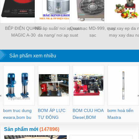
BẾP ĐIỆN QUANG
Nồi áp suất/ noi ap suat
Quạt sạc MD-999, quạt
may xay ep da 
MAGIC A-30
da nang/ noi ap suat
sạc
may xay dau n
koreaking
may xay da nang 
Sản phẩm xem nhiều
‹
›
bom truc dung
BƠM ÁP LỰC
BOM CUU HOA
bơm hoả tiển
ewara,bom bu
TỰ ĐỘNG
Diesel,BOM
Mastra
ewara
CHUA CHAY
Sản phẩm mới
(147896)