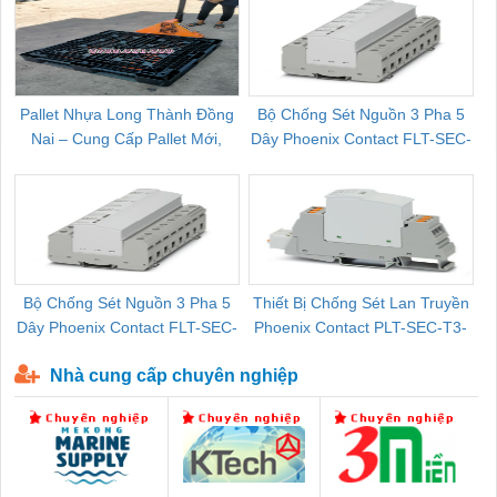
Pallet Nhựa Long Thành Đồng
Bộ Chống Sét Nguồn 3 Pha 5
Nai – Cung Cấp Pallet Mới,
Dây Phoenix Contact FLT-SEC-
C
Pallet Cũ Giá Tốt
P-T1-3S-264/50-FM - 2909589
Bộ Chống Sét Nguồn 3 Pha 5
Thiết Bị Chống Sét Lan Truyền
B
Dây Phoenix Contact FLT-SEC-
Phoenix Contact PLT-SEC-T3-
P-T1-3S-440/35-FM - 2908264
230-FM-PT - 2907928
Nhà cung cấp chuyên nghiệp