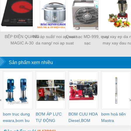
BẾP ĐIỆN QUANG
Nồi áp suất/ noi ap suat
Quạt sạc MD-999, quạt
may xay ep da 
MAGIC A-30
da nang/ noi ap suat
sạc
may xay dau n
koreaking
may xay da nang 
Sản phẩm xem nhiều
‹
›
bom truc dung
BƠM ÁP LỰC
BOM CUU HOA
bơm hoả tiển
ewara,bom bu
TỰ ĐỘNG
Diesel,BOM
Mastra
ewara
CHUA CHAY