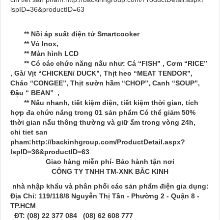
lspID=36&productID=63
** Nồi áp suất điện tử Smartcooker
** Vỏ Inox,
** Màn hình LCD
** Có các chức năng nấu như: Cá “FISH” , Cơm “RICE”
, Gà/ Vịt “CHICKEN/ DUCK”, Thịt heo “MEAT TENDOR”,
Cháo “CONGEE”, Thịt sườn hầm “CHOP”, Canh “SOUP”,
Đậu “ BEAN” ,
** Nấu nhanh, tiết kiệm điện, tiết kiệm thời gian, tích
hợp đa chức năng trong 01 sản phẩm Có thể giảm 50%
thời gian nấu thông thường và giữ ấm trong vòng 24h,
chi tiet san
pham:http://backinhgroup.com/ProductDetail.aspx?
lspID=36&productID=63
Giao hàng miễn phí- Bảo hành tận nơi
CÔNG TY TNHH TM-XNK BẮC KINH
nhà nhập khẩu và phân phối các sản phẩm điện gia dụng:
Địa Chỉ: 119/118/8 Nguyễn Thị Tần - Phường 2 - Quận 8 -
TP.HCM
ĐT: (08) 22 377 084 (08) 62 608 777