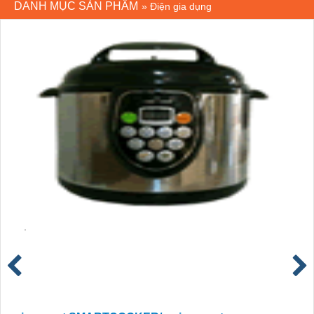
DANH MỤC SẢN PHẨM
»
Điện gia dụng