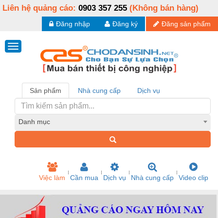
Liên hệ quảng cáo:
0903 357 255
(Không bán hàng)
Đăng nhập
Đăng ký
Đăng sản phẩm
Sản phẩm
Nhà cung cấp
Dịch vụ
Danh mục
Việc làm
Cần mua
Dịch vụ
Nhà cung cấp
Video clip