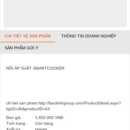
CHI TIẾT VỀ SẢN PHẨM
THÔNG TIN DOANH NGHIỆP
SẢN PHẨM GỢI Ý
NỒI ÁP SUẤT SMARTCOOKER
chi tiet san pham:http://backinhgroup.com/ProductDetail.aspx?
lspID=36&productID=63
Đơn giá :
1.650.000 VNĐ
Tình trạng :
Còn hàng
Xuất sứ :
taiwan