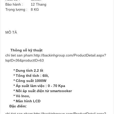
Bảo hành :
12 Thang
Trọng lượng :
8
KG
MÔ TẢ
Thông số kỹ thuật
chi tiet san pham:http://backinhgroup.com/ProductDetail.aspx?
lspID=36&productID=63
* Dung t
ích 2.2 l
ít
* T
ổng th
ể
tích : 6lít,
* Công suất 1000W
* Áp suất làm việc : 0 - 70 Kpa
* Nồi áp suất điện tử smartcooker
* Vỏ Inox,
* Màn hình LCD
Đặc điểm
:
chi tiet san pham:http://backinhgroup.com/ProductDetail.aspx?