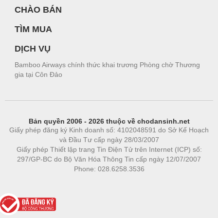
CHÀO BÁN
TÌM MUA
DỊCH VỤ
Bamboo Airways chính thức khai trương Phòng chờ Thương
gia tại Côn Đảo
Bản quyền 2006 - 2026 thuộc về chodansinh.net
Giấy phép đăng ký Kinh doanh số: 4102048591 do Sở Kế Hoạch
và Đầu Tư cấp ngày 28/03/2007
Giấy phép Thiết lập trang Tin Điện Tử trên Internet (ICP) số:
297/GP-BC do Bộ Văn Hóa Thông Tin cấp ngày 12/07/2007
Phone: 028.6258.3536
Phòng trọ
|
https://bdsgroup.vn
https://kqxs123.com