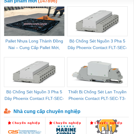
Sản phẩm mới
(147896)
Pallet Nhựa Long Thành Đồng
Bộ Chống Sét Nguồn 3 Pha 5
Nai – Cung Cấp Pallet Mới,
Dây Phoenix Contact FLT-SEC-
C
Pallet Cũ Giá Tốt
P-T1-3S-264/50-FM - 2909589
Bộ Chống Sét Nguồn 3 Pha 5
Thiết Bị Chống Sét Lan Truyền
B
Dây Phoenix Contact FLT-SEC-
Phoenix Contact PLT-SEC-T3-
P-T1-3S-440/35-FM - 2908264
230-FM-PT - 2907928
Nhà cung cấp chuyên nghiệp