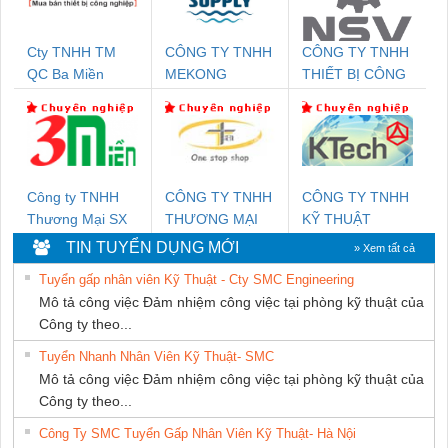
Cty TNHH TM
CÔNG TY TNHH
CÔNG TY TNHH
QC Ba Miền
MEKONG
THIẾT BỊ CÔNG
MARINE
NGHIỆP NIHON
SUPPLY
SETSUBI VIỆT
NAM
Công ty TNHH
CÔNG TY TNHH
CÔNG TY TNHH
Thương Mại SX
THƯƠNG MẠI
KỸ THUẬT
Ba Miền
THIÊN ÂN VIỆT
KTECH VIỆT
TIN TUYỂN DỤNG MỚI
» Xem tất cả
NAM
NAM
Tuyển gấp nhân viên Kỹ Thuật - Cty SMC Engineering
Mô tả công việc Đảm nhiệm công việc tại phòng kỹ thuật của
Công ty theo...
Tuyển Nhanh Nhân Viên Kỹ Thuật- SMC
Mô tả công việc Đảm nhiệm công việc tại phòng kỹ thuật của
Công ty theo...
Công Ty SMC Tuyển Gấp Nhân Viên Kỹ Thuật- Hà Nội