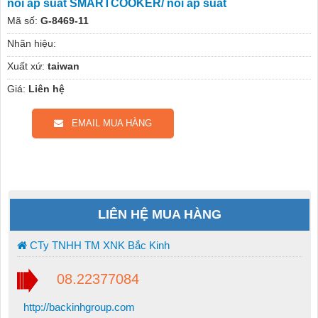
noi ap suat SMARTCOOKER/ noi ap suat
Mã số:
G-8469-11
Nhãn hiệu:
Xuất xứ:
taiwan
Giá:
Liên hệ
EMAIL MUA HÀNG
LIÊN HỆ MUA HÀNG
CTy TNHH TM XNK Bắc Kinh
08.22377084
http://backinhgroup.com