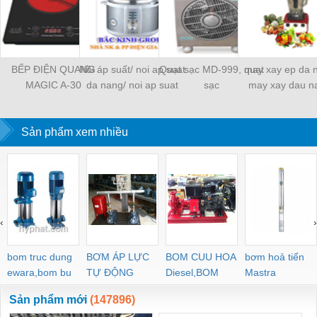
BẾP ĐIỆN QUANG
Nồi áp suất/ noi ap suat
Quạt sạc MD-999, quạt
may xay ep da 
MAGIC A-30
da nang/ noi ap suat
sạc
may xay dau n
koreaking
may xay da nang 
Sản phẩm xem nhiều
‹
›
bom truc dung
BƠM ÁP LỰC
BOM CUU HOA
bơm hoả tiển
ewara,bom bu
TỰ ĐỘNG
Diesel,BOM
Mastra
ewara
CHUA CHAY
Sản phẩm mới
(147896)