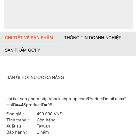
CHI TIẾT VỀ SẢN PHẨM
THÔNG TIN DOANH NGHIỆP
SẢN PHẨM GỢI Ý
BÀN ỦI HƠI NƯỚC ĐA NĂNG
chi tiet san pham:http://backinhgroup.com/ProductDetail.aspx?
lspID=44&productID=95
Đơn giá :
490.000 VNĐ
Tình trạng :
Còn hàng
Xuất sứ :
Taiwan
Bảo hành :
1 năm