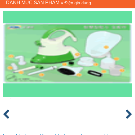
DANH MỤC SẢN PHẨM
»
Điện gia dụng