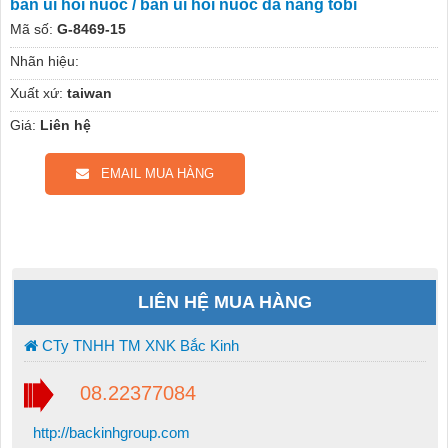
ban ui hoi nuoc / ban ui hoi nuoc da nang tobi
Mã số:
G-8469-15
Nhãn hiệu:
Xuất xứ:
taiwan
Giá:
Liên hệ
EMAIL MUA HÀNG
LIÊN HỆ MUA HÀNG
CTy TNHH TM XNK Bắc Kinh
08.22377084
http://backinhgroup.com