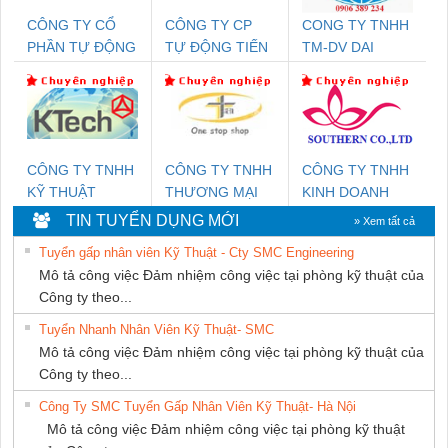
CÔNG TY CỔ
CÔNG TY CP
CONG TY TNHH
PHẦN TỰ ĐỘNG
TỰ ĐỘNG TIẾN
TM-DV DAI
TIẾN HƯNG
HƯNG
DONG THANH
CÔNG TY TNHH
CÔNG TY TNHH
CÔNG TY TNHH
KỸ THUẬT
THƯƠNG MẠI
KINH DOANH
KTECH VIỆT
THIÊN ÂN VIỆT
DỊCH VỤ XNK
TIN TUYỂN DỤNG MỚI
» Xem tất cả
NAM
NAM
PHƯƠNG NAM
Tuyển gấp nhân viên Kỹ Thuật - Cty SMC Engineering
Mô tả công việc Đảm nhiệm công việc tại phòng kỹ thuật của
Công ty theo...
Tuyển Nhanh Nhân Viên Kỹ Thuật- SMC
Mô tả công việc Đảm nhiệm công việc tại phòng kỹ thuật của
Công ty theo...
Công Ty SMC Tuyển Gấp Nhân Viên Kỹ Thuật- Hà Nội
Mô tả công việc Đảm nhiệm công việc tại phòng kỹ thuật