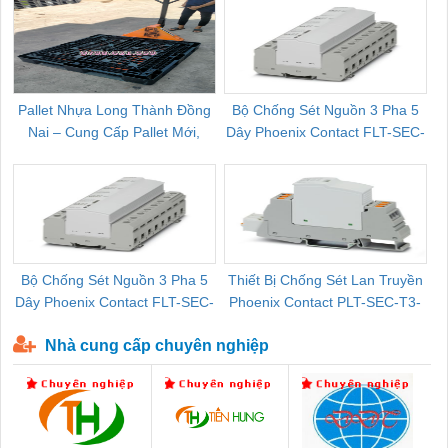
Pallet Nhựa Long Thành Đồng
Bộ Chống Sét Nguồn 3 Pha 5
Nai – Cung Cấp Pallet Mới,
Dây Phoenix Contact FLT-SEC-
C
Pallet Cũ Giá Tốt
P-T1-3S-264/50-FM - 2909589
Bộ Chống Sét Nguồn 3 Pha 5
Thiết Bị Chống Sét Lan Truyền
B
Dây Phoenix Contact FLT-SEC-
Phoenix Contact PLT-SEC-T3-
P-T1-3S-440/35-FM - 2908264
230-FM-PT - 2907928
Nhà cung cấp chuyên nghiệp