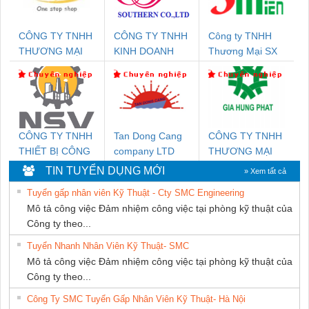
CÔNG TY TNHH
CÔNG TY TNHH
Công ty TNHH
THƯƠNG MẠI
KINH DOANH
Thương Mại SX
THIÊN ÂN VIỆT
DỊCH VỤ XNK
Ba Miền
NAM
PHƯƠNG NAM
CÔNG TY TNHH
Tan Dong Cang
CÔNG TY TNHH
THIẾT BỊ CÔNG
company LTD
THƯƠNG MẠI
NGHIỆP NIHON
DỊCH VỤ KỸ
TIN TUYỂN DỤNG MỚI
» Xem tất cả
SETSUBI VIỆT
THUẬT ĐIỆN CƠ
Tuyển gấp nhân viên Kỹ Thuật - Cty SMC Engineering
NAM
GIA HƯNG
Mô tả công việc Đảm nhiệm công việc tại phòng kỹ thuật của
PHÁT
Công ty theo...
Tuyển Nhanh Nhân Viên Kỹ Thuật- SMC
Mô tả công việc Đảm nhiệm công việc tại phòng kỹ thuật của
Công ty theo...
Công Ty SMC Tuyển Gấp Nhân Viên Kỹ Thuật- Hà Nội