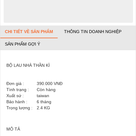
CHI TIẾT VỀ SẢN PHẨM
THÔNG TIN DOANH NGHIỆP
SẢN PHẨM GỢI Ý
BỘ LAU NHÀ THẦN KÌ
Đơn giá :
390.000 VNĐ
Tình trạng :
Còn hàng
Xuất sứ :
taiwan
Bảo hành :
6 tháng
Trọng lượng :
2.4
KG
MÔ TẢ