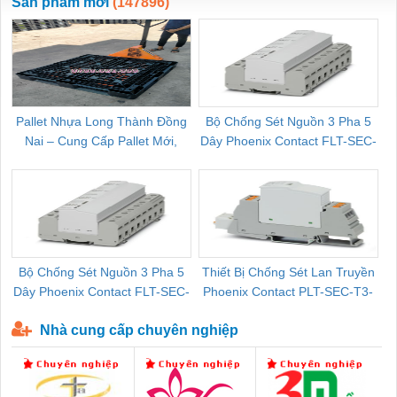
Sản phẩm mới
(147896)
Pallet Nhựa Long Thành Đồng
Bộ Chống Sét Nguồn 3 Pha 5
Nai – Cung Cấp Pallet Mới,
Dây Phoenix Contact FLT-SEC-
C
Pallet Cũ Giá Tốt
P-T1-3S-264/50-FM - 2909589
Bộ Chống Sét Nguồn 3 Pha 5
Thiết Bị Chống Sét Lan Truyền
B
Dây Phoenix Contact FLT-SEC-
Phoenix Contact PLT-SEC-T3-
P-T1-3S-440/35-FM - 2908264
230-FM-PT - 2907928
Nhà cung cấp chuyên nghiệp