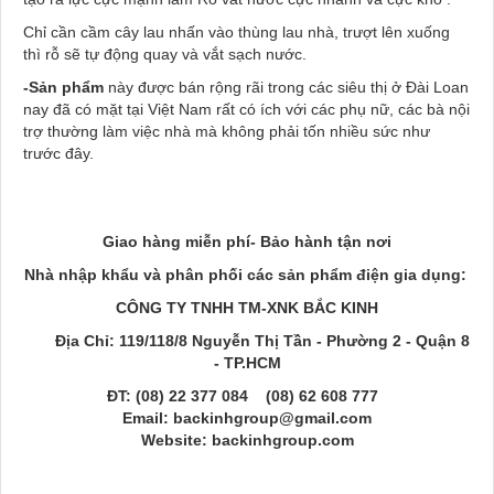
Chỉ cần cầm cây lau nhấn vào thùng lau nhà, trượt lên xuống
thì rỗ sẽ tự động quay và vắt sạch nước.
-Sản phẩm
này được bán rộng rãi trong các siêu thị ở Đài Loan
nay đã có mặt tại Việt Nam rất có ích với các phụ nữ, các bà nội
trợ thường làm việc nhà mà không phải tốn nhiều sức như
trước đây.
Giao hàng miễn phí- Bảo hành tận nơi
Nhà nhập khẩu và phân phối các sản phẩm điện gia dụng:
CÔNG TY TNHH TM-XNK BẮC KINH
Địa Chỉ: 119/118/8 Nguyễn Thị Tần - Phường 2 - Quận 8
- TP.HCM
ĐT: (08) 22 377 084 (08) 62 608 777
Email: backinhgroup@gmail.com
Website: backinhgroup.com