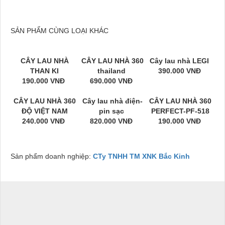
SẢN PHẨM CÙNG LOẠI KHÁC
CÂY LAU NHÀ
CÂY LAU NHÀ 360
Cây lau nhà LEGI
THAN KI
thailand
390.000 VNĐ
190.000 VNĐ
690.000 VNĐ
CÂY LAU NHÀ 360
Cây lau nhà điện-
CÂY LAU NHÀ 360
ĐỘ VIỆT NAM
pin sạc
PERFECT-PF-518
240.000 VNĐ
820.000 VNĐ
190.000 VNĐ
Sản phẩm doanh nghiệp:
CTy TNHH TM XNK Bắc Kinh