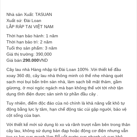
Nhà sản Xuất: TASUAN
Xuất sứ: Đài Loan
LẮP RÁP TẠI VIỆT NAM
Thời hạn bảo hành: 1 năm
Thời hạn bảo trì: 2 năm
Tuổi thọ sản phẩm: 3 năm
Giá thị trường: 3
90,000
Giá bán:
290.000
VND
Cây lau nhà Hàng nhập từ Đài Loan 100% .Với thiết kế đầu
xoay 360 độ, cây lau nhà thông minh có thể nhẹ nhàng quét
sạch mọi bụi bẩn trên sàn nhà, làm sạch bề mặt thảm, gầm
giừơng, ở mọi ngóc ngách mà bạn không thể với tới nhờ tận
dụng tĩnh điện được sản sinh từ phần đầu cây .
Tuy nhiên, điểm độc đáo của nó chính là khả năng vắt khô tự
động bằng lực ly tâm, hạn chế động tác cúi gập người, bảo vệ
cột sống của bạn.
Với thiết kế mới sử dụng lò xo và rãnh trượt nằm bên trong thân
cây lau, không sử dụng bàn đạp hoặc động cơ điện nhưng vẫn
tạo ra lực cực mạnh làm Rỗ vắt nước cực nhanh và cực khô .