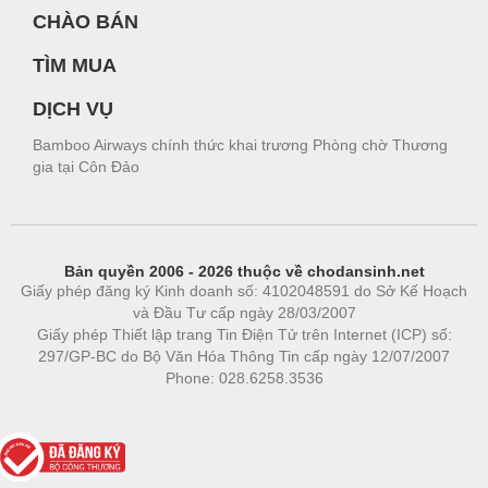
CHÀO BÁN
TÌM MUA
DỊCH VỤ
Bamboo Airways chính thức khai trương Phòng chờ Thương
gia tại Côn Đảo
Bản quyền 2006 - 2026 thuộc về chodansinh.net
Giấy phép đăng ký Kinh doanh số: 4102048591 do Sở Kế Hoạch
và Đầu Tư cấp ngày 28/03/2007
Giấy phép Thiết lập trang Tin Điện Tử trên Internet (ICP) số:
297/GP-BC do Bộ Văn Hóa Thông Tin cấp ngày 12/07/2007
Phone: 028.6258.3536
Phòng trọ
|
https://bdsgroup.vn
https://kqxs123.com