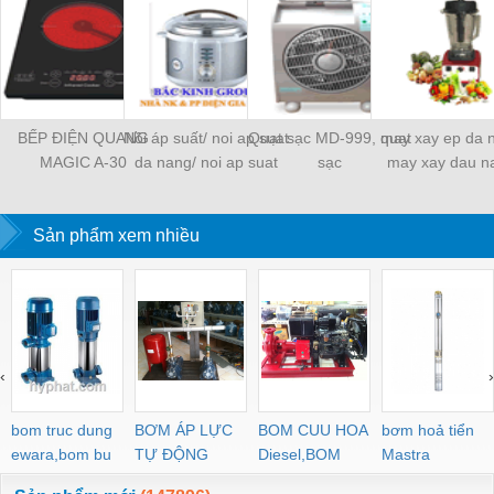
BẾP ĐIỆN QUANG
Nồi áp suất/ noi ap suat
Quạt sạc MD-999, quạt
may xay ep da 
MAGIC A-30
da nang/ noi ap suat
sạc
may xay dau n
koreaking
may xay da nang 
Sản phẩm xem nhiều
‹
›
bom truc dung
BƠM ÁP LỰC
BOM CUU HOA
bơm hoả tiển
ewara,bom bu
TỰ ĐỘNG
Diesel,BOM
Mastra
ewara
CHUA CHAY