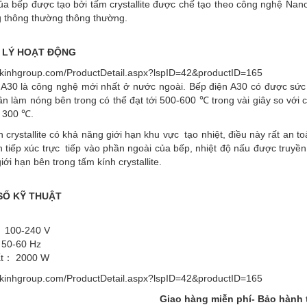
ủa bếp được tạo bởi tấm crystallite được chế tạo theo công nghệ Nano
g thông thường thông thường.
 LÝ HOẠT ĐỘNG
ackinhgroup.com/ProductDetail.aspx?lspID=42&productID=165
 A30 là công nghệ mới nhất ở nước ngoài. Bếp điện A30 có được sức 
n làm nóng bên trong có thể đạt tới 500-600 ℃ trong vài giây so với 
a 300 ℃.
crystallite có khả năng giới hạn khu vực tạo nhiệt, điều này rất an t
h tiếp xúc trực tiếp vào phần ngoài của bếp, nhiệt độ nấu được truy
iới hạn bên trong tấm kính crystallite.
SỐ KỸ THUẬT
 100-240 V
50-60 Hz
ất： 2000 W
ackinhgroup.com/ProductDetail.aspx?lspID=42&productID=165
Giao hàng miễn phí- Bảo hành 