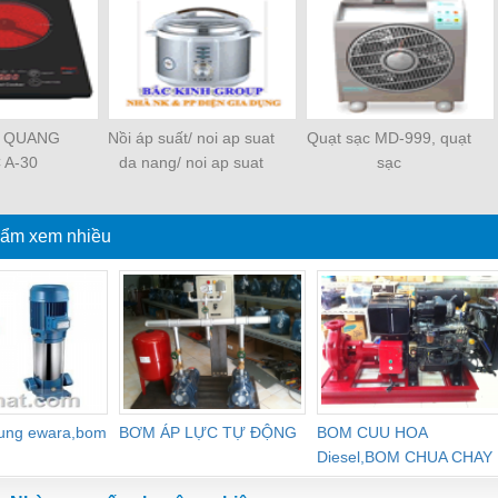
N QUANG
Nồi áp suất/ noi ap suat
Quạt sạc MD-999, quạt
 A-30
da nang/ noi ap suat
sạc
koreaking
ẩm xem nhiều
dung ewara,bom
BƠM ÁP LỰC TỰ ĐỘNG
BOM CUU HOA
Diesel,BOM CHUA CHAY