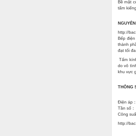
Hóa chất-Trang thiết bị
Bề mặt c
tấm kiến
Kệ công nghiệp
NGUYÊN
Khí nén - Thiết bị
http://b
Khuôn mẫu - Phụ tùng
Bếp điện
thành phầ
Lọc công nghiệp
đạt tối đ
Máy công cụ - Phụ tùng
Tấm kính 
do vô tìn
Mỏ - Trang thiết bị
khu vực g
Mô tơ - Hộp số
THÔNG 
Môi trường - Thiết bị
Nâng hạ - Trang thiết bị
Điện áp：
Tần số： 
Nội - Ngoại thất - văn phòng
Công su
Nồi hơi - Trang thiết bị
http://b
Nông nghiệp - Thiết bị