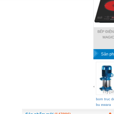
Vật liệu xây dựng
Vòng bi - Bạc đạn
Xe hơi - Phụ tùng
BẾP ĐIỆ
Xe máy - Phụ tùng
MAGIC
Xe tải - phụ tùng
Y khoa - Trang thiết bị
Sản ph
‹
bom truc 
bu ewara