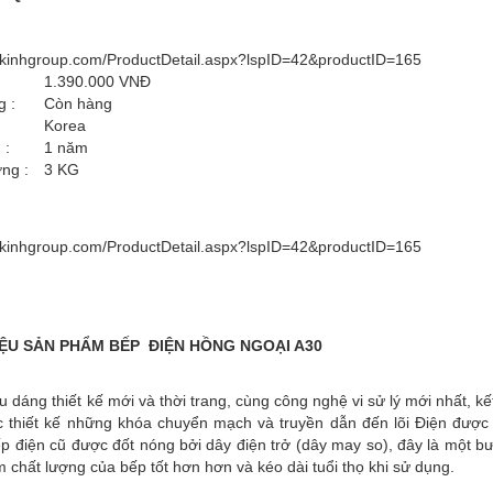
ackinhgroup.com/ProductDetail.aspx?lspID=42&productID=165
1.390.000 VNĐ
g :
Còn hàng
Korea
 :
1 năm
ng :
3
KG
ackinhgroup.com/ProductDetail.aspx?lspID=42&productID=165
IỆU SẢN PHẨM BẾP ĐIỆN HỒNG NGOẠI A30
dáng thiết kế mới và thời trang, cùng công nghệ vi sử lý mới nhất, kế
 thiết kế những khóa chuyển mạch và truyền dẫn đến lõi Điện được 
p điện cũ được đốt nóng bởi dây điện trở (dây may so), đây là một b
m chất lượng của bếp tốt hơn hơn và kéo dài tuổi thọ khi sử dụng.