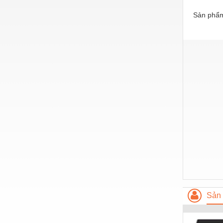
Thiết bị làm sạch
Sản phẩm
Thiết bị sơn - Sơn
Thiết bị nhà bếp
Thiết bị nhiệt
Thiêt bị PCCC
Thiết bị truyền động
Thiết bị văn phòng
Thiết bị viễn thông
Thủy lực-Thiết bị
Thủy sản - Trang thiết bị
Tự động hoá
Sản 
Van - Co các loại
Vật liệu mài mòn