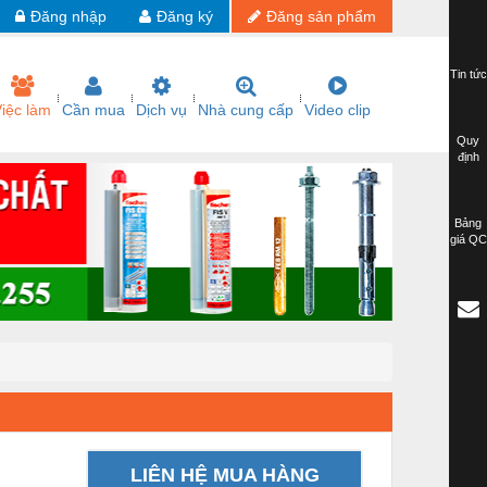
Đăng nhập
Đăng ký
Đăng sản phẩm
Tin tức
iệc làm
Cần mua
Dịch vụ
Nhà cung cấp
Video clip
Quy
định
Bảng
giá QC
LIÊN HỆ MUA HÀNG