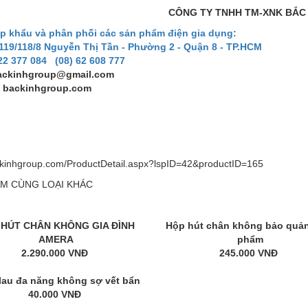
CÔNG TY TNHH TM-XNK BẮC
p khẩu và phân phối các sản phẩm điện gia dụng:
 119/118/8 Nguyễn Thị Tần - Phường 2 - Quận 8 - TP.HCM
 22 377 084 (08) 62 608 777
ackinhgroup@gmail.com
: backinhgroup.com
ackinhgroup.com/ProductDetail.aspx?lspID=42&productID=165
M CÙNG LOẠI KHÁC
 HÚT CHÂN KHÔNG GIA ĐÌNH
Hộp hút chân không bảo quả
AMERA
phẩm
2.290.000 VNĐ
245.000 VNĐ
lau đa năng không sợ vết bẩn
40.000 VNĐ