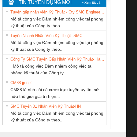
TIN TUYỂN DỤNG MỚI
» Xem tất cả
Tuyển gấp nhân viên Kỹ Thuật - Cty SMC Engineering
Mô tả công việc Đảm nhiệm công việc tại phòng
kỹ thuật của Công ty theo...
Tuyển Nhanh Nhân Viên Kỹ Thuật- SMC
Công Ty TNHH
CÔNG TY TNHH
Cty TNHH TM QC
 Le An Toàn
Bộ giám sát chuỗi
Bộ giám sát dòng
Bộ ng
Mô tả công việc Đảm nhiệm công việc tại phòng
hiết Bị Điện Nam
MEKONG MARINE
Ba Miền
enix Contact
tấm pin
điện chuỗi
ray W
kỹ thuật của Công ty theo...
Quốc Thịnh
SUPPLY
6960 – PSR-
TRANSCLINIC 16I+
TRANSCLINIC 16I+
BAS 
Công Ty SMC Tuyển Gấp Nhân Viên Kỹ Thuật- Hà Nội
SCP-
1K5 L (2433950000)
(2008130000)
(28
Mô tả công việc Đảm nhiệm công việc tại
/FSP/2X1/1X2
phòng kỹ thuật của Công ty...
CM88 jp net
CÔNG TY CP TỰ
CÔNG TY TNHH
CÔNG TY TNHH
CM88 là nhà cái cá cược trực tuyến uy tín, sở
ĐỘNG TIẾN
THƯƠNG MẠI
KỸ THUẬT KTECH
iám sát chuỗi
Bộ chỉnh lưu nguồn
Nẹp nhôm chống
Bộ c
hữu thế giới giải trí hiện...
HƯNG
DỊCH VỤ KỸ
VIỆT NAM
tấm pin
điện TRANSCLINIC
trơn Đà Nẵng
giám 
THUẬT ĐIỆN CƠ
SMC Tuyển 01 Nhân Viên Kỹ Thuật-HN
SCLINIC 16I+
BKE 1K5.4
Sola
GIA HƯNG PHÁT
Mô tả công việc Đảm nhiệm công việc tại phòng
 (2502520000)
(7791400879)2. Giá
TRAN
kỹ thuật của Công ty theo...
1K5.4