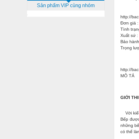
Sản phẩm VIP cùng nhóm
Dịch vụ - Thi công
http://b
Điện công nghiệp
Đơn giá :
Điện gia dụng
Tình trạn
Xuất sứ :
Điện Lạnh
Bảo hành
Trọng lượ
Đóng tàu Thiết bị
Đúc chính xác Thiết bị
http://b
Dụng cụ cầm tay
MÔ TẢ
Dụng cụ cắt gọt
Dụng cụ điện
GIỚI TH
Dụng cụ đo
Với kiểu 
Gỗ - Trang thiết bị
Bếp được
những bế
Hàn cắt - Thiết bị
có thể là