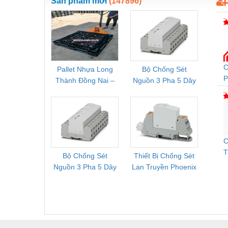
Sản phẩm mới
(147896)
C
Pallet Nhựa Long
Bộ Chống Sét
Rơ Le 
P
Thành Đồng Nai –
Nguồn 3 Pha 5 Dây
Phoe
C
Cung Cấp Pallet
Phoenix Contact
PSR-
Mới, Pallet Cũ Giá
FLT-SEC-P-T1-3S-
1NC-
Tốt
264/50-FM -
2
2909589
C
T
Bộ Chống Sét
Thiết Bị Chống Sét
Bộ L
Nguồn 3 Pha 5 Dây
Lan Truyền Phoenix
Công
Phoenix Contact
Contact PLT-SEC-
Phoe
FLT-SEC-P-T1-3S-
T3-230-FM-PT -
QU
440/35-FM -
2907928
UPS/23
2908264
-