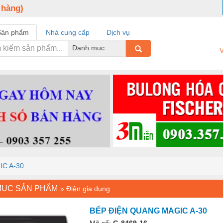
 hàng)
Sản phẩm
Nhà cung cấp
Dịch vụ
Danh mục
V
C A-30
MỤC SẢN PHẨM
»
Điện gia dụng
BẾP ĐIỆN QUANG MAGIC A-30
Mã số:
G-8469-16