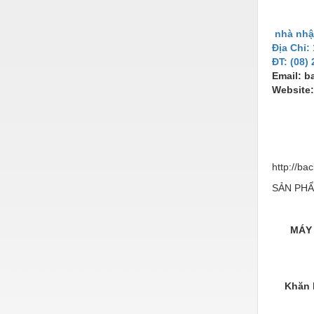
Nước-Vật tư thiết bị
nhà nhậ
Phốt cơ khí
Địa Chỉ:
ĐT: (08)
Sắt, thép, inox các loại
Email:
b
Website
Thí nghiệm-Trang thiết bị
Thiết bị chiếu sáng
Thiết bị chống sét
http://b
Thiết bị an ninh
SẢN PHẨ
Thiết bị công nghiệp
Thiết bị công trình
MÁY
Thiết bị điện
Thiết bị giáo dục
Khăn 
Thiết bị khác