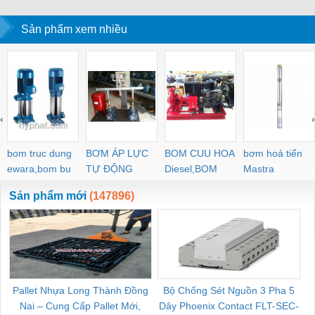
Sản phẩm xem nhiều
‹
›
bom truc dung
BƠM ÁP LỰC
BOM CUU HOA
bơm hoả tiển
ewara,bom bu
TỰ ĐỘNG
Diesel,BOM
Mastra
ewara
CHUA CHAY
Sản phẩm mới
(147896)
Pallet Nhựa Long Thành Đồng
Bộ Chống Sét Nguồn 3 Pha 5
Nai – Cung Cấp Pallet Mới,
Dây Phoenix Contact FLT-SEC-
C