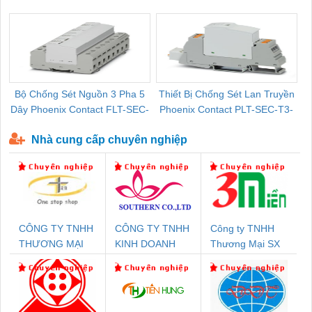
Pallet Cũ Giá Tốt
P-T1-3S-264/50-FM - 2909589
Bộ Chống Sét Nguồn 3 Pha 5
Thiết Bị Chống Sét Lan Truyền
B
Dây Phoenix Contact FLT-SEC-
Phoenix Contact PLT-SEC-T3-
P-T1-3S-440/35-FM - 2908264
230-FM-PT - 2907928
Nhà cung cấp chuyên nghiệp
CÔNG TY TNHH
CÔNG TY TNHH
Công ty TNHH
THƯƠNG MẠI
KINH DOANH
Thương Mại SX
THIÊN ÂN VIỆT
DỊCH VỤ XNK
Ba Miền
NAM
PHƯƠNG NAM