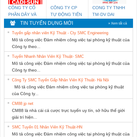
CÔNG TY CỔ
CÔNG TY CP
CONG TY TNHH
PHẦN DÂY VÀ
TỰ ĐỘNG TIẾN
TM-DV DAI
CÁP ĐIỆN
HƯNG
DONG THANH
TIN TUYỂN DỤNG MỚI
» Xem tất cả
THƯỢNG ĐÌNH
Tuyển gấp nhân viên Kỹ Thuật - Cty SMC Engineering
Mô tả công việc Đảm nhiệm công việc tại phòng kỹ thuật của
Công ty theo...
Tuyển Nhanh Nhân Viên Kỹ Thuật- SMC
Mô tả công việc Đảm nhiệm công việc tại phòng kỹ thuật của
Công ty theo...
Công Ty SMC Tuyển Gấp Nhân Viên Kỹ Thuật- Hà Nội
Mô tả công việc Đảm nhiệm công việc tại phòng kỹ thuật
của Công ty...
CM88 jp net
CM88 là nhà cái cá cược trực tuyến uy tín, sở hữu thế giới
giải trí hiện...
SMC Tuyển 01 Nhân Viên Kỹ Thuật-HN
Mô tả công việc Đảm nhiệm công việc tại phòng kỹ thuật của