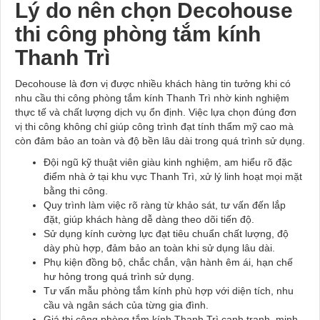
Lý do nên chọn Decohouse
thi công phòng tắm kính
Thanh Trì
Decohouse là đơn vị được nhiều khách hàng tin tưởng khi có
nhu cầu thi công phòng tắm kính Thanh Trì nhờ kinh nghiệm
thực tế và chất lượng dịch vụ ổn định. Việc lựa chọn đúng đơn
vị thi công không chỉ giúp công trình đạt tính thẩm mỹ cao mà
còn đảm bảo an toàn và độ bền lâu dài trong quá trình sử dụng.
Đội ngũ kỹ thuật viên giàu kinh nghiệm, am hiểu rõ đặc
điểm nhà ở tại khu vực Thanh Trì, xử lý linh hoạt mọi mặt
bằng thi công.
Quy trình làm việc rõ ràng từ khảo sát, tư vấn đến lắp
đặt, giúp khách hàng dễ dàng theo dõi tiến độ.
Sử dụng kính cường lực đạt tiêu chuẩn chất lượng, độ
dày phù hợp, đảm bảo an toàn khi sử dụng lâu dài.
Phụ kiện đồng bộ, chắc chắn, vận hành êm ái, hạn chế
hư hỏng trong quá trình sử dụng.
Tư vấn mẫu phòng tắm kính phù hợp với diện tích, nhu
cầu và ngân sách của từng gia đình.
Giá thi công phòng tắm kính Thanh Trì cạnh tranh, minh