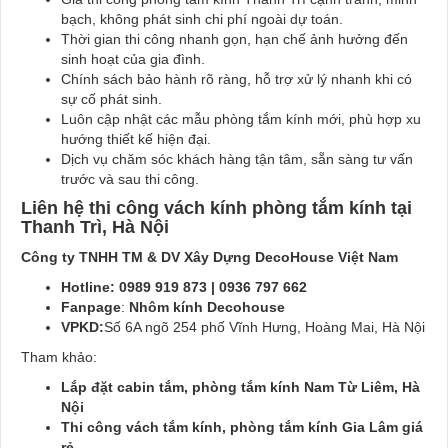
bạch, không phát sinh chi phí ngoài dự toán.
Thời gian thi công nhanh gọn, hạn chế ảnh hưởng đến
sinh hoạt của gia đình.
Chính sách bảo hành rõ ràng, hỗ trợ xử lý nhanh khi có
sự cố phát sinh.
Luôn cập nhật các mẫu phòng tắm kính mới, phù hợp xu
hướng thiết kế hiện đại.
Dịch vụ chăm sóc khách hàng tận tâm, sẵn sàng tư vấn
trước và sau thi công.
Liên hệ thi công vách kính phòng tắm kính tại
Thanh Trì, Hà Nội
Công ty TNHH TM & DV Xây Dựng DecoHouse Việt Nam
Hotline: 0989 919 873 | 0936 797 662
Fanpage
:
Nhôm kính Decohouse
VPKD:
Số 6A ngõ 254 phố Vĩnh Hưng, Hoàng Mai, Hà Nội
Tham khảo:
Lắp đặt cabin tắm, phòng tắm kính Nam Từ Liêm, Hà
Nội
Thi công vách tắm kính, phòng tắm kính Gia Lâm giá
rẻ