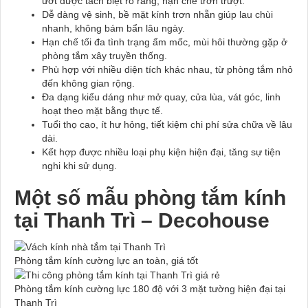
ướt được tách biệt rõ ràng, hạn chế trơn trượt.
Dễ dàng vệ sinh, bề mặt kính trơn nhẵn giúp lau chùi
nhanh, không bám bẩn lâu ngày.
Hạn chế tối đa tình trạng ẩm mốc, mùi hôi thường gặp ở
phòng tắm xây truyền thống.
Phù hợp với nhiều diện tích khác nhau, từ phòng tắm nhỏ
đến không gian rộng.
Đa dạng kiểu dáng như mở quay, cửa lùa, vát góc, linh
hoạt theo mặt bằng thực tế.
Tuổi thọ cao, ít hư hỏng, tiết kiệm chi phí sửa chữa về lâu
dài.
Kết hợp được nhiều loại phụ kiện hiện đại, tăng sự tiện
nghi khi sử dụng.
Một số mẫu phòng tắm kính
tại Thanh Trì – Decohouse
Phòng tắm kính cường lực an toàn, giá tốt
Phòng tắm kính cường lực 180 độ với 3 mặt tường hiện đại tại
Thanh Trì