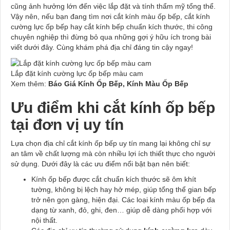
cũng ảnh hưởng lớn đến việc lắp đặt và tính thẩm mỹ tổng thể.
Vậy nên, nếu bạn đang tìm nơi cắt kính màu ốp bếp, cắt kính
cường lực ốp bếp hay cắt kính bếp chuẩn kích thước, thi công
chuyên nghiệp thì đừng bỏ qua những gợi ý hữu ích trong bài
viết dưới đây. Cùng khám phá địa chỉ đáng tin cậy ngay!
Lắp đặt kính cường lực ốp bếp màu cam
Xem thêm:
Báo Giá Kính Ốp Bếp, Kính Màu Ốp Bếp
Ưu điểm khi cắt kính ốp bếp
tại đơn vị uy tín
Lựa chọn địa chỉ cắt kính ốp bếp uy tín mang lại không chỉ sự
an tâm về chất lượng mà còn nhiều lợi ích thiết thực cho người
sử dụng. Dưới đây là các ưu điểm nổi bật bạn nên biết:
Kính ốp bếp được cắt chuẩn kích thước sẽ ôm khít
tường, không bị lệch hay hở mép, giúp tổng thể gian bếp
trở nên gọn gàng, hiện đại. Các loại kính màu ốp bếp đa
dạng từ xanh, đỏ, ghi, đen… giúp dễ dàng phối hợp với
nội thất.