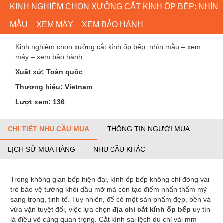
KINH NGHIỆM CHỌN XƯỞNG CẮT KÍNH ỐP BẾP: NHÌN
MẪU – XEM MÁY – XEM BẢO HÀNH
Kinh nghiệm chọn xưởng cắt kính ốp bếp: nhìn mẫu – xem
máy – xem bảo hành
Xuất xứ: Toàn quốc
Thương hiệu: Vietnam
Lượt xem: 136
CHI TIẾT NHU CẦU MUA
THÔNG TIN NGƯỜI MUA
LỊCH SỬ MUA HÀNG
NHU CẦU KHÁC
Trong không gian bếp hiện đại, kính ốp bếp không chỉ đóng vai
trò bảo vệ tường khỏi dầu mỡ mà còn tạo điểm nhấn thẩm mỹ
sang trọng, tinh tế. Tuy nhiên, để có một sản phẩm đẹp, bền và
vừa vặn tuyệt đối, việc lựa chọn
địa chỉ cắt kính ốp bếp
uy tín
là điều vô cùng quan trọng. Cắt kính sai lệch dù chỉ vài mm