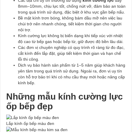
Các địa chỉ uy tín thường sử dụng
kính cường lực
dày
8mm–10mm, chịu lực tốt, chống nứt vỡ, đảm bảo an toàn
trong quá trình sử dụng, đặc biệt ở khu vực gần bếp nấu.
Bề mặt kính trơn bóng, không bám dầu mỡ nên việc lau
chùi trở nên nhanh chóng, tiết kiệm thời gian cho người
nội trợ.
Kính cường lực không bị biến dạng khi tiếp xúc với nhiệt
độ cao từ bếp gas hoặc bếp từ, giữ được độ bền lâu dài.
Các đơn vị chuyên nghiệp có quy trình rõ ràng từ đo đạc,
cắt kính đến lắp đặt, giúp tiết kiệm thời gian và hạn chế
lỗi thi công.
Dịch vụ bảo hành sản phẩm từ 1–5 năm giúp khách hàng
yên tâm trong quá trình sử dụng. Ngoài ra, đơn vị uy tín
còn hỗ trợ bảo trì khi có nhu cầu thay mới hoặc nâng cấp
kính bếp.
Những mẫu kính cường lực
ốp bếp đẹp
Lắp kính ốp bếp màu đen