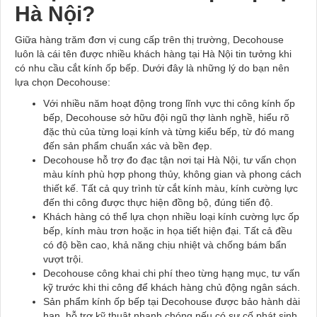
Hà Nội?
Giữa hàng trăm đơn vị cung cấp trên thị trường, Decohouse
luôn là cái tên được nhiều khách hàng tại Hà Nội tin tưởng khi
có nhu cầu cắt kính ốp bếp. Dưới đây là những lý do bạn nên
lựa chọn Decohouse:
Với nhiều năm hoạt động trong lĩnh vực thi công kính ốp
bếp, Decohouse sở hữu đội ngũ thợ lành nghề, hiểu rõ
đặc thù của từng loại kính và từng kiểu bếp, từ đó mang
đến sản phẩm chuẩn xác và bền đẹp.
Decohouse hỗ trợ đo đạc tận nơi tại Hà Nội, tư vấn chọn
màu kính phù hợp phong thủy, không gian và phong cách
thiết kế. Tất cả quy trình từ cắt kính màu, kính cường lực
đến thi công được thực hiện đồng bộ, đúng tiến độ.
Khách hàng có thể lựa chọn nhiều loại kính cường lực ốp
bếp, kính màu trơn hoặc in họa tiết hiện đại. Tất cả đều
có độ bền cao, khả năng chịu nhiệt và chống bám bẩn
vượt trội.
Decohouse công khai chi phí theo từng hạng mục, tư vấn
kỹ trước khi thi công để khách hàng chủ động ngân sách.
Sản phẩm kính ốp bếp tại Decohouse được bảo hành dài
hạn, hỗ trợ kỹ thuật nhanh chóng nếu có sự cố phát sinh