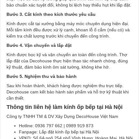
bảo chuẩn xác tuyệt đối, không bị lệch hay thiếu hụt khi lắp đặt.
Bước 3. Cắt kính theo kích thước yêu cầu
Kính được cắt tại xưởng bằng máy móc chuyên dụng hiện đại.
Mỗi tấm kính đều được xử lý cạnh, khoan lỗ ổ cắm (nếu có) và
kiểm tra chất lượng trước khi chuyển đến công trình.
Bước 4. Vận chuyển và lắp đặt
Kính được bọc kỹ và vận chuyển an toàn đến công trình. Thợ
lắp đặt của Decohouse thực hiện thao tác nhanh chóng, đúng
kỹ thuật, đảm bảo kính ôm sát tường, không khe hở.
Bước 5. Nghiệm thu và bảo hành
Sau khi hoàn thành, khách hàng được nghiệm thu trực tiếp.
Decohouse cam kết bảo hành sản phẩm và hỗ trợ kỹ thuật khi
cần thiết.
Thông tin liên hệ làm kính ốp bếp tại Hà Nội
Công ty TNHH TM & DV Xây Dựng DecoHouse Việt Nam
Hotline: 0936 797 662 | 0989 919 873
Fanpage: Lắp đặt kính ốp bếp tại Hà Nội
VPKD: Số 6A ngõ 254 phố Vĩnh Hưng, Hoàng Mai, Hà Nội