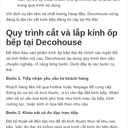
trong quá trình sử dụng.
Với dịch vụ tận tâm và chất lượng hàng đầu, Decohouse xứng
đáng là địa chỉ cắt kính bếp đáng tin cậy tại Hà Nội.
Quy trình cắt và lắp kính ốp
bếp tại Decohouse
Để đảm bảo sản phẩm kính ốp bếp đạt độ chính xác tuyệt đối
và tính thẩm mỹ cao, Decohouse áp dụng quy trình làm việc
chuyên nghiệp, rõ ràng từng bước. Dưới đây là các bước cụ
thể:
Bước 1. Tiếp nhận yêu cầu từ khách hàng
Khách hàng liên hệ qua hotline hoặc fanpage để cung cấp
thông tin sơ bộ về kích thước, vị trí cần lắp đặt kính bếp. Nhân
viên sẽ tư vấn loại kính phù hợp như kính màu ốp bếp, kính
cường lực, hoặc kính in họa tiết theo nhu cầu.
Bước 2. Khảo sát và đo đạc trực tiếp
Đội kỹ thuật sẽ đến tận nơi để đo kích thước thực tế khu vực
bếp. Việc đo đạc kỹ lưỡng giúp quá trình cắt kính ốp bếp đảm