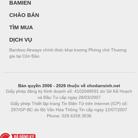
BAMIEN
CHÀO BÁN
TÌM MUA
DỊCH VỤ
Bamboo Airways chính thức khai trương Phòng chờ Thương
gia tại Côn Đảo
Bản quyền 2006 - 2026 thuộc về chodansinh.net
Giấy phép đăng ký Kinh doanh số: 4102048591 do Sở Kế Hoạch
và Đầu Tư cấp ngày 28/03/2007
Giấy phép Thiết lập trang Tin Điện Tử trên Internet (ICP) số:
297/GP-BC do Bộ Văn Hóa Thông Tin cấp ngày 12/07/2007
Phone: 028.6258.3536
Phòng trọ
|
https://bdsgroup.vn
https://kqxs123.com