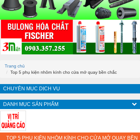
Trang chủ
Top 5 phụ kiện nhôm kính cho cửa mở quay bền chắc
CHUYÊN MỤC DỊCH VỤ
DANH MỤC SẢN PHẨM
TOP 5 PHỤ KIỆN NHÔM KÍNH CHO CỬA MỞ QUAY BỀN