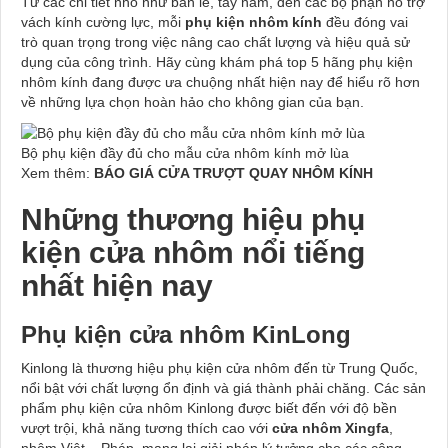
Từ các chi tiết nhỏ như bản lề, tay nắm, đến các bộ phận hỗ trợ
vách kính cường lực, mỗi
phụ kiện nhôm kính
đều đóng vai
trò quan trọng trong việc nâng cao chất lượng và hiệu quả sử
dụng của công trình. Hãy cùng khám phá top 5 hãng phụ kiện
nhôm kính đang được ưa chuộng nhất hiện nay để hiểu rõ hơn
về những lựa chọn hoàn hảo cho không gian của bạn.
Bộ phụ kiện đầy đủ cho mẫu cửa nhôm kính mở lùa
Xem thêm:
BÁO GIÁ CỬA TRƯỢT QUAY NHÔM KÍNH
Những thương hiệu phụ
kiện cửa nhôm nổi tiếng
nhất hiện nay
Phụ kiện cửa nhôm KinLong
Kinlong là thương hiệu phụ kiện cửa nhôm đến từ Trung Quốc,
nổi bật với chất lượng ổn định và giá thành phải chăng. Các sản
phẩm phụ kiện cửa nhôm Kinlong được biết đến với độ bền
vượt trội, khả năng tương thích cao với
cửa nhôm Xingfa
,