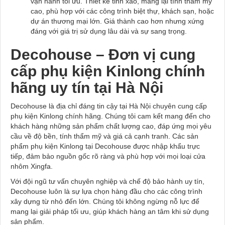
vận hành tối ưu. Thiết kế tinh xảo, mang lại tính thẩm mỹ
cao, phù hợp với các công trình biệt thự, khách sạn, hoặc
dự án thương mại lớn. Giá thành cao hơn nhưng xứng
đáng với giá trị sử dụng lâu dài và sự sang trọng.
Decohouse – Đơn vị cung
cấp phụ kiện Kinlong chính
hãng uy tín tại Hà Nội
Decohouse là địa chỉ đáng tin cậy tại Hà Nội chuyên cung cấp
phụ kiện Kinlong chính hãng. Chúng tôi cam kết mang đến cho
khách hàng những sản phẩm chất lượng cao, đáp ứng mọi yêu
cầu về độ bền, tính thẩm mỹ và giá cả cạnh tranh. Các sản
phẩm phụ kiện Kinlong tại Decohouse được nhập khẩu trực
tiếp, đảm bảo nguồn gốc rõ ràng và phù hợp với mọi loại cửa
nhôm Xingfa.
Với đội ngũ tư vấn chuyên nghiệp và chế độ bảo hành uy tín,
Decohouse luôn là sự lựa chọn hàng đầu cho các công trình
xây dựng từ nhỏ đến lớn. Chúng tôi không ngừng nỗ lực để
mang lại giải pháp tối ưu, giúp khách hàng an tâm khi sử dụng
sản phẩm.