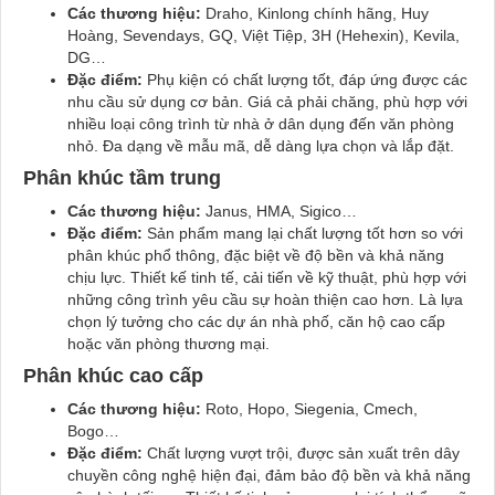
Các thương hiệu:
Draho, Kinlong chính hãng, Huy
Hoàng, Sevendays, GQ, Việt Tiệp, 3H (Hehexin), Kevila,
DG…
Đặc điểm:
Phụ kiện có chất lượng tốt, đáp ứng được các
nhu cầu sử dụng cơ bản. Giá cả phải chăng, phù hợp với
nhiều loại công trình từ nhà ở dân dụng đến văn phòng
nhỏ. Đa dạng về mẫu mã, dễ dàng lựa chọn và lắp đặt.
Phân khúc tầm trung
Các thương hiệu:
Janus, HMA, Sigico…
Đặc điểm:
Sản phẩm mang lại chất lượng tốt hơn so với
phân khúc phổ thông, đặc biệt về độ bền và khả năng
chịu lực. Thiết kế tinh tế, cải tiến về kỹ thuật, phù hợp với
những công trình yêu cầu sự hoàn thiện cao hơn. Là lựa
chọn lý tưởng cho các dự án nhà phố, căn hộ cao cấp
hoặc văn phòng thương mại.
Phân khúc cao cấp
Các thương hiệu:
Roto, Hopo, Siegenia, Cmech,
Bogo…
Đặc điểm:
Chất lượng vượt trội, được sản xuất trên dây
chuyền công nghệ hiện đại, đảm bảo độ bền và khả năng