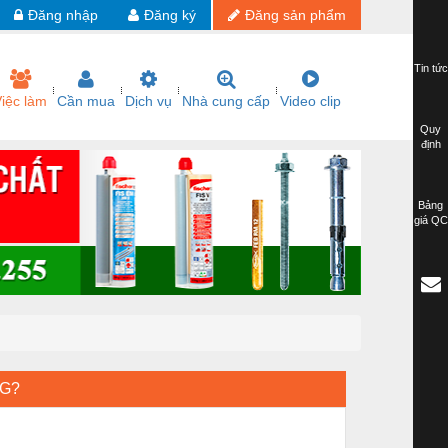
Đăng nhập
Đăng ký
Đăng sản phẩm
Tin tức
iệc làm
Cần mua
Dịch vụ
Nhà cung cấp
Video clip
Quy
định
Bảng
giá QC
NG?