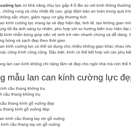
 cường lực
có khả năng chịu lực gấp 4-5 lần so với kính thông thườn
 chống rung và chịu nhiệt độ cao, giúp đảm bảo an toàn trong quá trì
không sắc nhọn, giảm nguy cơ gây thương tích.
an kính cường lực mang lại vẻ đẹp hiện đại, tinh tế, tạo không gian mở
ụng tối đa ánh sáng tự nhiên, phù hợp với xu hướng kiến trúc hiện đại v
t kính nhẵn bóng giúp việc vệ sinh trở nên nhanh chóng và dễ dàng. C
ng bóng và sạch đẹp theo thời gian.
an kính cường lực có thể sử dụng cho nhiều không gian khác nhau nh
các công trình công cộng. Đặc biệt, kính có thể kết hợp với các phụ k
.
ng lan can kính không chỉ nâng tầm vẻ đẹp cho ngôi nhà mà còn thể hi
 mẫu lan can kính cường lực đẹ
h cầu thang không trụ
u thang kính gỗ vuông đẹp
 kính cầu thang tay vịn gỗ vuông