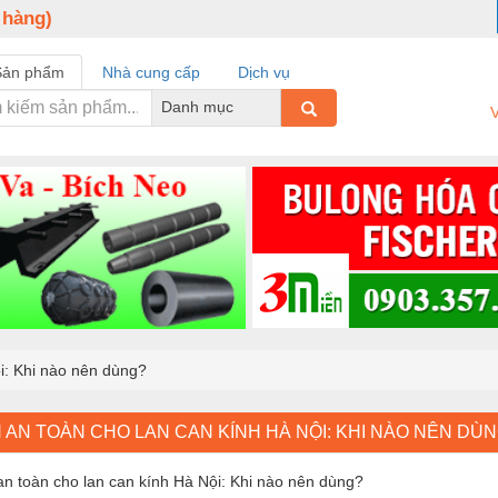
 hàng)
Sản phẩm
Nhà cung cấp
Dịch vụ
Danh mục
V
i: Khi nào nên dùng?
 AN TOÀN CHO LAN CAN KÍNH HÀ NỘI: KHI NÀO NÊN DÙ
an toàn cho lan can kính Hà Nội: Khi nào nên dùng?