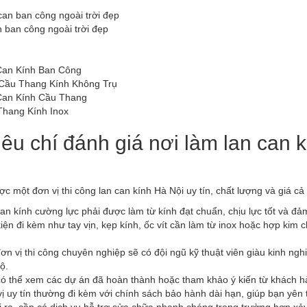
 ban công ngoài trời đẹp
Can Kính Ban Công
Cầu Thang Kính Không Trụ
Can Kính Cầu Thang
Thang Kính Inox
iêu chí đánh giá nơi làm lan can 
c một đơn vị thi công lan can kính Hà Nội uy tín, chất lượng và giá cả 
an kính cường lực phải được làm từ kính đạt chuẩn, chịu lực tốt và đả
iện đi kèm như tay vịn, kẹp kính, ốc vít cần làm từ inox hoặc hợp kim 
ơn vị thi công chuyên nghiệp sẽ có đội ngũ kỹ thuật viên giàu kinh n
độ.
ó thể xem các dự án đã hoàn thành hoặc tham khảo ý kiến từ khách hà
ị uy tín thường đi kèm với chính sách bảo hành dài hạn, giúp bạn yên 
 ra, cần có dịch vụ hỗ trợ sửa chữa nhanh chóng trong trường hợp xảy