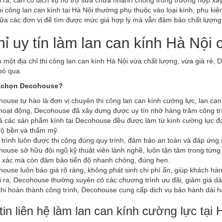
hi công lan can kính tại Hà Nội thường phụ thuộc vào loại kính, phụ kiệ
iữa các đơn vị để tìm được mức giá hợp lý mà vẫn đảm bảo chất lượng
hỉ uy tín làm lan can kính Hà Nội 
m một địa chỉ thi công lan can kính Hà Nội vừa chất lượng, vừa giá rẻ
bỏ qua.
n chọn Decohouse?
ouse tự hào là đơn vị chuyên thi công lan can kính cường lực, lan ca
oạt động, Decohouse đã xây dựng được uy tín nhờ hàng trăm công tr
ả các sản phẩm kính tại Decohouse đều được làm từ kính cường lực đạ
ộ bền và thẩm mỹ.
trình luôn được thi công đúng quy trình, đảm bảo an toàn và đáp ứng
ouse sở hữu đội ngũ kỹ thuật viên lành nghề, luôn tận tâm trong từng c
 xác mà còn đảm bảo tiến độ nhanh chóng, đúng hẹn.
ouse luôn báo giá rõ ràng, không phát sinh chi phí ẩn, giúp khách hà
 ra, Decohouse thường xuyên có các chương trình ưu đãi, giảm giá dà
hi hoàn thành công trình, Decohouse cung cấp dịch vụ bảo hành dài 
in liên hệ làm lan can kính cường lực tại 