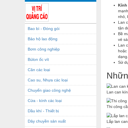
Kính
mạnh,
nhỏ, 
Lan c
tận d
Bao bì - Đóng gói
Bề mặ
Bảo hộ lao động
vẻ sá
Lan c
Bơm công nghiệp
hoặc 
dạng
Bùlon ốc vít
Sử dụ
Cân các loại
Những
Cao su, Nhựa các loại
Chuyển giao công nghệ
Lan can kín
Cửa - kính các loại
Thi công cầ
Dầu khí - Thiết bị
Dây chuyền sản xuất
Lắp lan can