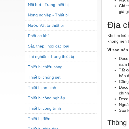
Nồi hơi - Trang thiết bị
Giá t
giá g
Nông nghiệp - Thiết bị
Địa c
Nước-Vật tư thiết bị
Khi tìm kiế
Phốt cơ khí
không nên 
Sắt, thép, inox các loại
Vì sao nê
Thí nghiệm-Trang thiết bị
Decoh
năm h
Thiết bị chiếu sáng
Tất c
bảo đ
Thiết bị chống sét
Công 
Decoh
Thiết bị an ninh
chính
Thiết bị công nghiệp
Decoh
Ngoài
Thiết bị công trình
Sau k
Thiết bị điện
Thông t
Thiết bị giáo dục