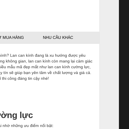
Ử MUA HÀNG
NHU CẦU KHÁC
 mình? Lan can kính đang là xu hướng được yêu
ộng không gian, lan can kính còn mang lại cảm giác
nhiều mẫu mã đẹp mắt như lan can kính cường lực,
y tín sẽ giúp bạn yên tâm về chất lượng và giá cả.
 thi công đáng tin cậy nhé!
ường lực
ại nhờ những ưu điểm nổi bật: