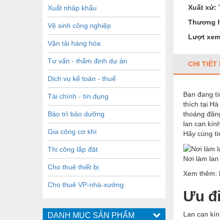
Xuất xứ:
Xuất nhập khẩu
Thương h
Vệ sinh công nghiệp
Lượt xem
Vận tải hàng hóa
Tư vấn - thẩm định dự án
CHI TIẾ
Dịch vụ kế toán - thuế
Bạn đang tì
Tài chính - tín dụng
thích tại H
Bảo trì bảo dưỡng
thoáng đãng
lan can kín
Gia công cơ khí
Hãy cùng t
Thi công lắp đặt
Nơi làm lan
Cho thuê thiết bị
Xem thêm:
Cho thuê VP-nhà-xưởng
Ưu đ
Lan can kín
DANH MỤC SẢN PHẨM