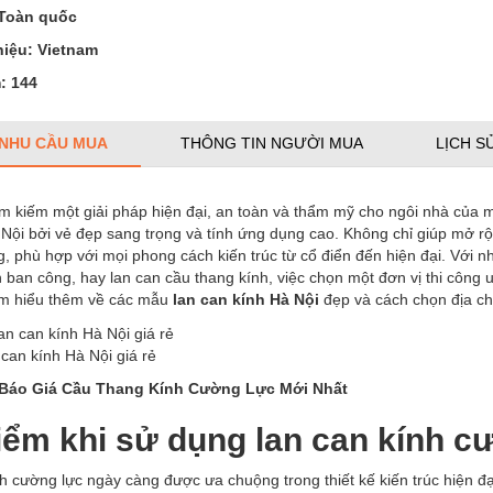
 Toàn quốc
iệu: Vietnam
: 144
T NHU CẦU MUA
THÔNG TIN NGƯỜI MUA
LỊCH S
m kiếm một giải pháp hiện đại, an toàn và thẩm mỹ cho ngôi nhà của
à Nội bởi vẻ đẹp sang trọng và tính ứng dụng cao. Không chỉ giúp mở r
, phù hợp với mọi phong cách kiến trúc từ cổ điển đến hiện đại. Với 
h ban công, hay lan can cầu thang kính, việc chọn một đơn vị thi công u
ìm hiểu thêm về các mẫu
lan can kính Hà Nội
đẹp và cách chọn địa chỉ
 can kính Hà Nội giá rẻ
Báo Giá Cầu Thang Kính Cường Lực Mới Nhất
iểm khi sử dụng lan can kính c
h cường lực ngày càng được ưa chuộng trong thiết kế kiến trúc hiện đ