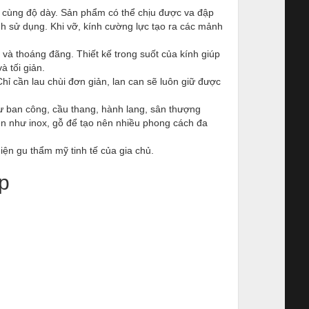
g cùng độ dày. Sản phẩm có thể chịu được va đập
nh sử dụng. Khi vỡ, kính cường lực tạo ra các mảnh
 và thoáng đãng. Thiết kế trong suốt của kính giúp
à tối giản.
hỉ cần lau chùi đơn giản, lan can sẽ luôn giữ được
ư ban công, cầu thang, hành lang, sân thượng
iện như inox, gỗ để tạo nên nhiều phong cách đa
ện gu thẩm mỹ tinh tế của gia chủ.
p