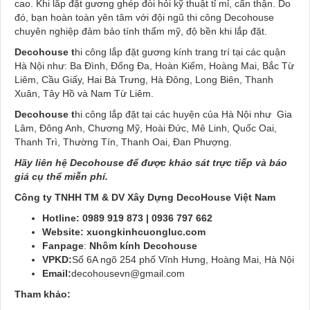
cao. Khi lắp đặt gương ghép đòi hỏi kỹ thuật tỉ mỉ, cẩn thận. Do
đó, bạn hoàn toàn yên tâm với đội ngũ thi công Decohouse
chuyên nghiệp đảm bảo tính thẩm mỹ, độ bền khi lắp đặt.
Decohouse t
hi công lắp đặt gương kính trang trí tại các quận
Hà Nội như: Ba Đình, Đống Đa, Hoàn Kiếm, Hoàng Mai, Bắc Từ
Liêm, Cầu Giấy, Hai Bà Trưng, Hà Đông, Long Biên, Thanh
Xuân, Tây Hồ và Nam Từ Liêm.
Decohouse t
hi công lắp đặt tại các huyện của Hà Nội như Gia
Lâm, Đông Anh, Chương Mỹ, Hoài Đức, Mê Linh, Quốc Oai,
Thanh Trì, Thường Tín, Thanh Oai, Đan Phượng.
Hãy liên hệ Decohouse để được khảo sát trực tiếp và báo
giá cụ thể miễn phí.
Công ty TNHH TM & DV Xây Dựng DecoHouse Việt Nam
Hotline: 0989 919 873 | 0936 797 662
Website:
xuongkinhcuongluc.com
Fanpage
:
Nhôm kính Decohouse
VPKD:
Số 6A ngõ 254 phố Vĩnh Hưng, Hoàng Mai, Hà Nội
Email:
decohousevn@gmail.com
Tham khảo: