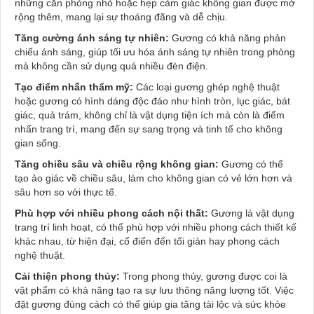
những căn phòng nhỏ hoặc hẹp cảm giác không gian được mở
rộng thêm, mang lại sự thoáng đãng và dễ chịu.
Tăng cường ánh sáng tự nhiên:
Gương có khả năng phản
chiếu ánh sáng, giúp tối ưu hóa ánh sáng tự nhiên trong phòng
mà không cần sử dụng quá nhiều đèn điện.
Tạo điểm nhấn thẩm mỹ:
Các loại gương ghép nghệ thuật
hoặc gương có hình dáng độc đáo như hình tròn, lục giác, bát
giác, quả trám, không chỉ là vật dụng tiện ích mà còn là điểm
nhấn trang trí, mang đến sự sang trọng và tinh tế cho không
gian sống.
Tăng chiều sâu và chiều rộng không gian:
Gương có thể
tạo ảo giác về chiều sâu, làm cho không gian có vẻ lớn hơn và
sâu hơn so với thực tế.
Phù hợp với nhiều phong cách nội thất:
Gương là vật dụng
trang trí linh hoạt, có thể phù hợp với nhiều phong cách thiết kế
khác nhau, từ hiện đại, cổ điển đến tối giản hay phong cách
nghệ thuật.
Cải thiện phong thủy:
Trong phong thủy, gương được coi là
vật phẩm có khả năng tạo ra sự lưu thông năng lượng tốt. Việc
đặt gương đúng cách có thể giúp gia tăng tài lộc và sức khỏe