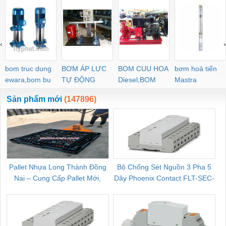
‹
›
bom truc dung
BƠM ÁP LỰC
BOM CUU HOA
bơm hoả tiển
ewara,bom bu
TỰ ĐỘNG
Diesel,BOM
Mastra
ewara
CHUA CHAY
Sản phẩm mới
(147896)
Pallet Nhựa Long Thành Đồng
Bộ Chống Sét Nguồn 3 Pha 5
Nai – Cung Cấp Pallet Mới,
Dây Phoenix Contact FLT-SEC-
C
Pallet Cũ Giá Tốt
P-T1-3S-264/50-FM - 2909589