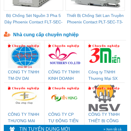
Bộ Chống Sét Nguồn 3 Pha 5
Thiết Bị Chống Sét Lan Truyền
B
Dây Phoenix Contact FLT-SEC-
Phoenix Contact PLT-SEC-T3-
P-T1-3S-440/35-FM - 2908264
230-FM-PT - 2907928
Nhà cung cấp chuyên nghiệp
CONG TY TNHH
CÔNG TY TNHH
Công ty TNHH
TM-DV DAI
KINH DOANH
Thương Mại SX
DONG THANH
DỊCH VỤ XNK
Ba Miền
PHƯƠNG NAM
CÔNG TY TNHH
CÔNG TY CP
CÔNG TY TNHH
THƯƠNG MẠI
TỰ ĐỘNG TIẾN
THIẾT BỊ CÔNG
THIÊN ÂN VIỆT
HƯNG
NGHIỆP NIHON
TIN TUYỂN DỤNG MỚI
» Xem tất cả