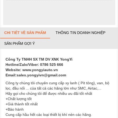
CHI TIẾT VỀ SẢN PHẨM
THÔNG TIN DOANH NGHIỆP
SẢN PHẨM GỢI Ý
Công Ty TNHH SX TM DV XNK YongYi
Hotline/Zalo/Viber: 0786 525 666
Website: www.yongyiauto.vn
Email:sales.yongyivn@gmail.com
Công ty chúng tôi chuyên cung cấp xy lanh ( Pít tông), van, bộ
lọc, đầu nối ... của tất cả các hãng lớn như SMC, Airtac,...
Hãy gọi cho chúng tôi để được nhiều ưu đãi tốt nhất
+Chất lượng tốt
+Giá thành tốt nhất
+Bảo hành
Cung cấp hầu hết các loại thiết bị khí nén các hãng.