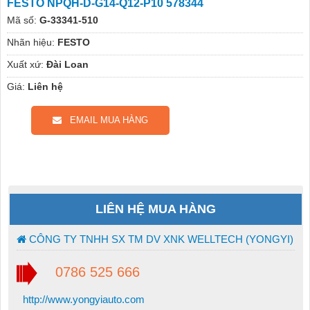
FESTO NPQH-D-G14-Q12-P10 578344
Mã số:
G-33341-510
Nhãn hiệu:
FESTO
Xuất xứ:
Đài Loan
Giá:
Liên hệ
EMAIL MUA HÀNG
LIÊN HỆ MUA HÀNG
CÔNG TY TNHH SX TM DV XNK WELLTECH (YONGYI)
0786 525 666
http://www.yongyiauto.com