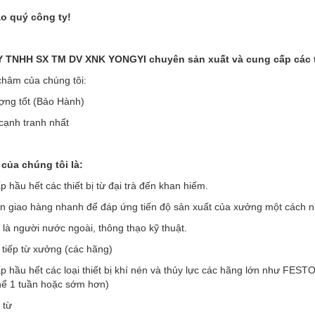
o quý công ty!
TNHH SX TM DV XNK YONGYI chuyên sản xuất và cung cấp các thi
hâm của chúng tôi:
ợng tốt (Bảo Hành)
 cạnh tranh nhất
của chúng tôi là:
 hầu hết các thiết bị từ đại trà đến khan hiếm.
an giao hàng nhanh để đáp ứng tiến độ sản xuất của xưởng một cách 
 là người nước ngoài, thông thạo kỹ thuật.
 tiếp từ xưởng (các hãng)
p hầu hết các loại thiết bị khí nén và thủy lực các hãng lớn như F
thể 1 tuần hoặc sớm hơn)
 từ