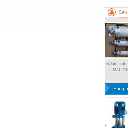
Thiết bị làm sạch
Sản 
Thiết bị sơn - Sơn
Thiết bị nhà bếp
Thiết bị nhiệt
Thiêt bị PCCC
Thiết bị truyền động
Xi lanh khí
Thiết bị văn phòng
MAL-20
Thiết bị viễn thông
Thủy lực-Thiết bị
Sản ph
Thủy sản - Trang thiết bị
Tự động hoá
Van - Co các loại
‹
Vật liệu mài mòn