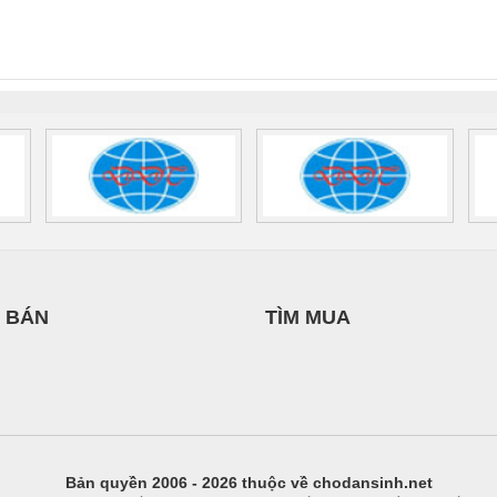
INT-HP-
BAT/PB/48DC/7.0AH/PT
SCP-
1K5 H
0AC/2.5KVA/PT
- 1133819
24UC/ESL4/3X1/1X2/B
 1136815
 BÁN
TÌM MUA
Bản quyền 2006 - 2026 thuộc về chodansinh.net