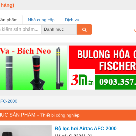
 hàng)
Sản phẩm
Nhà cung cấp
Dịch vụ
Danh mục
V
 AFC-2000
MỤC SẢN PHẨM
»
Thiết bị công nghiệp
Bộ lọc hơi Airtac AFC-2000
Mã số:
G-33341-21