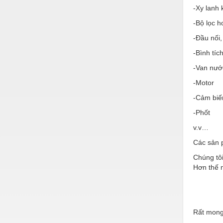
Hóa chất-Trang thiết bị
-Xy lanh 
Kệ công nghiệp
-Bộ lọc h
-Đầu nối,
Khí nén - Thiết bị
-Bình tíc
Khuôn mẫu - Phụ tùng
-Van nướ
Lọc công nghiệp
-Motor
Máy công cụ - Phụ tùng
-Cảm biế
Mỏ - Trang thiết bị
-Phốt
v.v…
Mô tơ - Hộp số
Các sản 
Môi trường - Thiết bị
Chúng tôi
Nâng hạ - Trang thiết bị
Hơn thế n
Nội - Ngoại thất - văn phòng
Nồi hơi - Trang thiết bị
Rất mong
Nông nghiệp - Thiết bị