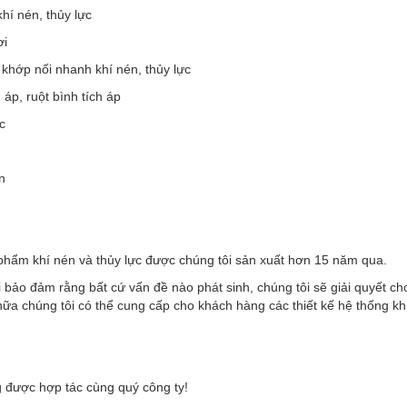
khí nén, thủy lực
ơi
 khớp nối nhanh khí nén, thủy lực
h áp, ruột bình tích áp
c
n
phẩm khí nén và thủy lực được chúng tôi sản xuất hơn 15 năm qua.
 bảo đảm rằng bất cứ vấn đề nào phát sinh, chúng tôi sẽ giải quyết c
ữa chúng tôi có thể cung cấp cho khách hàng các thiết kế hệ thống kh
 được hợp tác cùng quý công ty!