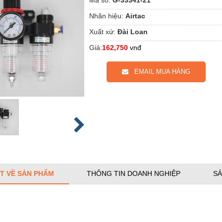
Nhãn hiệu:
Airtac
Xuất xứ:
Đài Loan
Giá:
162,750
vnđ
EMAIL MUA HÀNG
ẾT VỀ SẢN PHẨM
THÔNG TIN DOANH NGHIỆP
SẢ