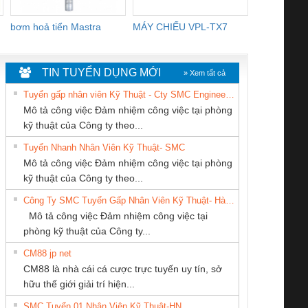
bơm hoả tiển Mastra
MÁY CHIẾU VPL-TX7
BOM DINH
WHITE
TIN TUYỂN DỤNG MỚI
» Xem tất cả
Tuyển gấp nhân viên Kỹ Thuật - Cty SMC Engineering
Mô tả công việc Đảm nhiệm công việc tại phòng
kỹ thuật của Công ty theo...
Tuyển Nhanh Nhân Viên Kỹ Thuật- SMC
Tan Dong Cang
CÔNG TY TNHH
Công ty TNHH
 Le An Toàn
Bộ giám sát chuỗi
Bộ giám sát dòng
Bộ ng
Mô tả công việc Đảm nhiệm công việc tại phòng
company LTD
KINH DOANH
Thương Mại SX
enix Contact
tấm pin
điện chuỗi
ray W
kỹ thuật của Công ty theo...
DỊCH VỤ XNK
Ba Miền
6960 – PSR-
TRANSCLINIC 16I+
TRANSCLINIC 16I+
BAS 
Công Ty SMC Tuyển Gấp Nhân Viên Kỹ Thuật- Hà Nội
PHƯƠNG NAM
SCP-
1K5 L (2433950000)
(2008130000)
(28
Mô tả công việc Đảm nhiệm công việc tại
/FSP/2X1/1X2
phòng kỹ thuật của Công ty...
CM88 jp net
CÔNG TY CỔ
CÔNG TY TNHH
CÔNG TY TNHH
CM88 là nhà cái cá cược trực tuyến uy tín, sở
PHẦN DÂY VÀ
THIẾT BỊ CÔNG
THƯƠNG MẠI
iám sát chuỗi
Bộ chỉnh lưu nguồn
Nẹp nhôm chống
Bộ c
hữu thế giới giải trí hiện...
CÁP ĐIỆN
NGHIỆP NIHON
DỊCH VỤ KỸ
tấm pin
điện TRANSCLINIC
trơn Đà Nẵng
giám 
THƯỢNG ĐÌNH
SETSUBI VIỆT
THUẬT ĐIỆN CƠ
SMC Tuyển 01 Nhân Viên Kỹ Thuật-HN
SCLINIC 16I+
BKE 1K5.4
Sola