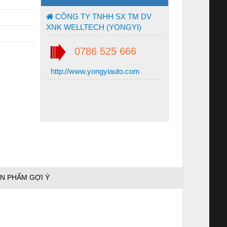
CÔNG TY TNHH SX TM DV
XNK WELLTECH (YONGYI)
0786 525 666
http://www.yongyiauto.com
N PHẨM GỢI Ý