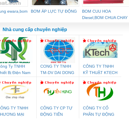
dung ewara,bom
BƠM ÁP LỰC TỰ ĐỘNG
BOM CUU HOA
Diesel,BOM CHUA CHAY
Nhà cung cấp chuyên nghiệp
ông Ty TNHH
CONG TY TNHH
CÔNG TY TNHH
Đệm An Toàn
Rơ Le An Toàn
Bộ Lặp Tín Hiệu
Rơ
hiết Bị Điện Nam
TM-DV DAI DONG
KỸ THUẬT KTECH
nix Contact
Phoenix Contact
PROFIBUS Phoenix
Pho
uốc Thịnh
THANH
VIỆT NAM
PC20-1NO-
PSR-SCP-
Contact PSI-REP-
298
24DC-SP -
24UC/ESL4/3X1/1X2/B
PROFIBUS/12MB -
700578
- 2981059
2708863
24DC
ÔNG TY TNHH
CÔNG TY CP TỰ
CÔNG TY CỔ
THƯƠNG MẠI
ĐỘNG TIẾN
PHẦN TỰ ĐỘNG
ưu Điện AC
Mô-đun Ắc Quy UPS
Rơ Le An Toàn
Bộ g
HIÊN ÂN VIỆT
HƯNG
TIẾN HƯNG
 Suất Cao
Phoenix Contact
Phoenix Contact
NAM
nix Contact
QUINT-HP-
2981059 – PSR-
TRAN