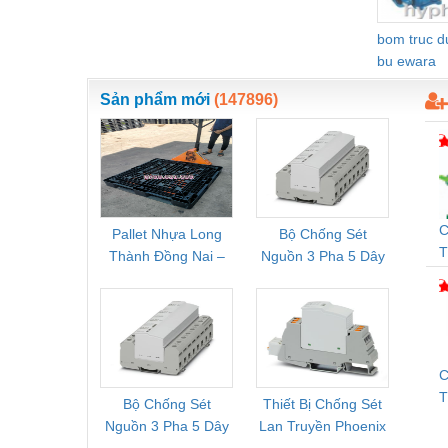
Vật liệu xây dựng
bom truc 
bu ewara
Vòng bi - Bạc đạn
Sản phẩm mới
(147896)
Xe hơi - Phụ tùng
Xe máy - Phụ tùng
Xe tải - phụ tùng
Y khoa - Trang thiết bị
C
Pallet Nhựa Long
Bộ Chống Sét
Rơ Le 
T
Thành Đồng Nai –
Nguồn 3 Pha 5 Dây
Phoe
Q
Cung Cấp Pallet
Phoenix Contact
PSR-
Mới, Pallet Cũ Giá
FLT-SEC-P-T1-3S-
1NC-
Tốt
264/50-FM -
2
2909589
C
Bộ Chống Sét
Thiết Bị Chống Sét
Bộ L
T
Nguồn 3 Pha 5 Dây
Lan Truyền Phoenix
Công
Phoenix Contact
Contact PLT-SEC-
Phoe