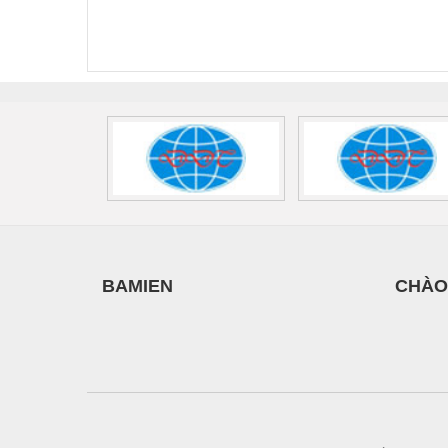
FLT-SEC-P-T1-3S-
T3-230-FM-PT -
QU
440/35-FM -
2907928
UPS/23
2908264
-
BAMIEN
CHÀO