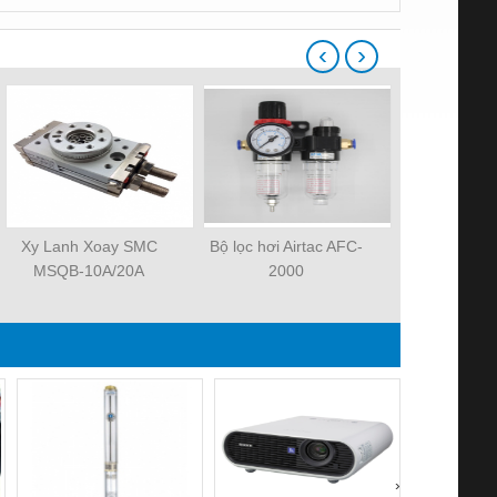
‹
›
Xy Lanh Xoay SMC
Bộ lọc hơi Airtac AFC-
Xylanh k
MSQB-10A/20A
2000
MHZ2-
›