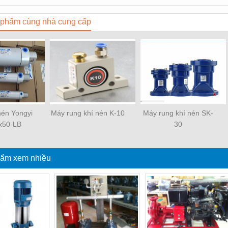
phẩm cùng nhà cung cấp
 nén Yongyi
Máy rung khí nén K-10
Máy rung khí nén SK-
x50-LB
30
ẩm xem nhiều