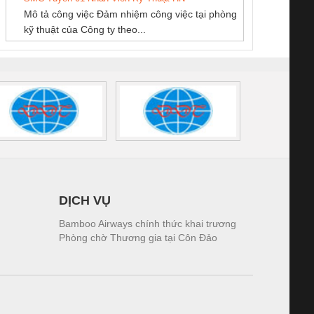
NAM
GIA HƯNG PHÁT
Mô tả công việc Đảm nhiệm công việc tại phòng
 (2502520000)
(7791400879)2. Giá
TRAN
kỹ thuật của Công ty theo...
1K5.4
DỊCH VỤ
Bamboo Airways chính thức khai trương
Phòng chờ Thương gia tại Côn Đảo