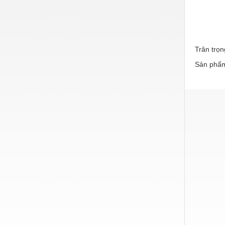
Nước-Vật tư thiết bị
Phốt cơ khí
Sắt, thép, inox các loại
Trân trọn
Sản phẩm
Thí nghiệm-Trang thiết bị
Thiết bị chiếu sáng
Thiết bị chống sét
Thiết bị an ninh
Thiết bị công nghiệp
Thiết bị công trình
Thiết bị điện
Thiết bị giáo dục
Thiết bị khác