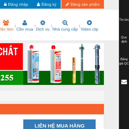
Đăng nhập
Đăng ký
Đăng sản phẩm
Tin tức
iệc làm
Cần mua
Dịch vụ
Nhà cung cấp
Video clip
Quy
định
Bảng
giá QC
LIÊN HỆ MUA HÀNG