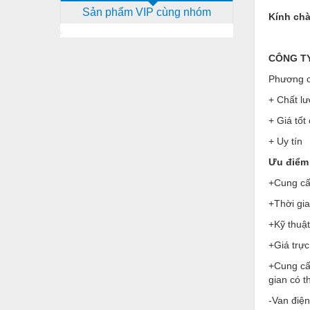
Sản phẩm VIP cùng nhóm
Dịch vụ - Thi công
Kính chà
Điện công nghiệp
CÔNG TY 
Điện gia dụng
Phương c
Điện Lạnh
+ Chất lư
Đóng tàu Thiết bị
+ Giá tốt
Đúc chính xác Thiết bị
+ Uy tín
Ưu điểm 
Dụng cụ cầm tay
+Cung cấp
Dụng cụ cắt gọt
+Thời gi
Dụng cụ điện
+Kỹ thuật
Dụng cụ đo
+Giá trực
Gỗ - Trang thiết bị
+Cung cấ
gian có 
Hàn cắt - Thiết bị
-Van điện