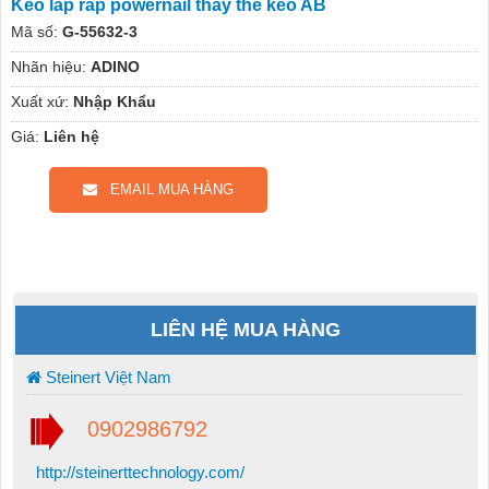
Keo lắp ráp powernail thay thế keo AB
Mã số:
G-55632-3
Nhãn hiệu:
ADINO
Xuất xứ:
Nhập Khẩu
Giá:
Liên hệ
EMAIL MUA HÀNG
LIÊN HỆ MUA HÀNG
Steinert Việt Nam
0902986792
http://steinerttechnology.com/