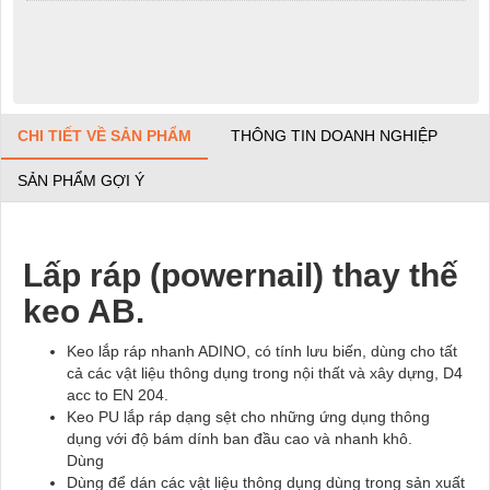
CHI TIẾT VỀ SẢN PHẨM
THÔNG TIN DOANH NGHIỆP
SẢN PHẨM GỢI Ý
Lấp ráp (powernail) thay thế
keo AB.
Keo lắp ráp nhanh ADINO, có tính lưu biến, dùng cho tất
cả các vật liệu thông dụng trong nội thất và xây dựng, D4
acc to EN 204.
Keo PU l
ắ
p ráp d
ạ
ng s
ệ
t cho nh
ữ
ng
ứ
ng d
ụ
ng thông
d
ụ
ng v
ớ
i
độ
bám dính ban
đầ
u cao và nhanh khô.
Dùng
Dùng
để
dán các v
ậ
t li
ệ
u thông d
ụ
ng dùng trong s
ả
n xu
ấ
t