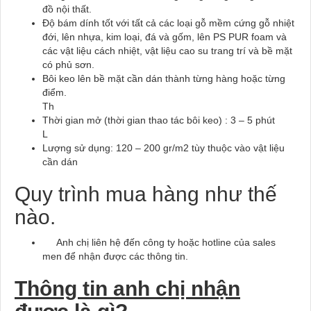
đồ
n
ộ
i th
ấ
t.
Độ
bám dính t
ố
t v
ớ
i t
ấ
t c
ả
các lo
ạ
i g
ỗ
m
ề
m c
ứ
ng g
ỗ
nhi
ệ
t
đớ
i, lên nh
ự
a, kim lo
ạ
i,
đ
á và g
ố
m, lên PS
PUR foam và
các v
ậ
t li
ệ
u cách nhi
ệ
t, v
ậ
t li
ệ
u cao su trang trí và b
ề
m
ặ
t
có ph
ủ
s
ơ
n.
Bôi keo lên b
ề
m
ặ
t c
ầ
n dán thành t
ừ
ng hàng ho
ặ
c t
ừ
ng
đ
i
ể
m.
Th
Th
ờ
i gian m
ở
(th
ờ
i gian thao tác bôi keo) : 3 – 5 phút
L
L
ượ
ng s
ử
d
ụ
ng: 120 – 200 gr/m
2
tùy thu
ộ
c vào v
ậ
t li
ệ
u
c
ầ
n dán
Quy trình mua hàng như thế
nào.
Anh chị liên hệ đến công ty hoặc hotline của sales
men để nhận được các thông tin.
Thông tin anh chị nhận