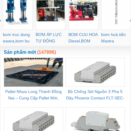
‹
›
bom truc dung
BƠM ÁP LỰC
BOM CUU HOA
bơm hoả tiển
ewara,bom bu
TỰ ĐỘNG
Diesel,BOM
Mastra
ewara
CHUA CHAY
Sản phẩm mới
(147896)
Pallet Nhựa Long Thành Đồng
Bộ Chống Sét Nguồn 3 Pha 5
Nai – Cung Cấp Pallet Mới,
Dây Phoenix Contact FLT-SEC-
C
Pallet Cũ Giá Tốt
P-T1-3S-264/50-FM - 2909589