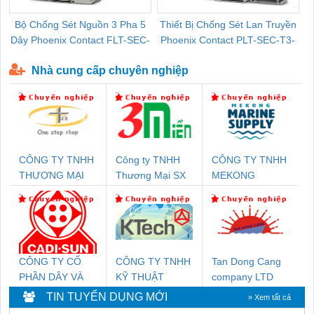
Bộ Chống Sét Nguồn 3 Pha 5
Thiết Bị Chống Sét Lan Truyền
B
Dây Phoenix Contact FLT-SEC-
Phoenix Contact PLT-SEC-T3-
P-T1-3S-440/35-FM - 2908264
230-FM-PT - 2907928
Nhà cung cấp chuyên nghiệp
CÔNG TY TNHH
Công ty TNHH
CÔNG TY TNHH
THƯƠNG MẠI
Thương Mại SX
MEKONG
THIÊN ÂN VIỆT
Ba Miền
MARINE
NAM
SUPPLY
CÔNG TY CỔ
CÔNG TY TNHH
Tan Dong Cang
PHẦN DÂY VÀ
KỸ THUẬT
company LTD
CÁP ĐIỆN
KTECH VIỆT
TIN TUYỂN DỤNG MỚI
» Xem tất cả
THƯỢNG ĐÌNH
NAM