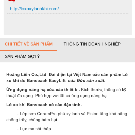
http://loxoxylanhkhi.com/
CHI TIẾT VỀ SẢN PHẨM
THÔNG TIN DOANH NGHIỆP
SẢN PHẨM GỢI Ý
Hoàng Liên Co.,Ltd Đại diện tại Việt Nam các sản phẩm Lò
xo khí do Bansbach EasyLift
của Đức sản xuất.
Ứng dụng nâng hạ cửa các thiết bị.
Kích thước, thông số kỹ
thuật đa dạng. Phù hợp với tất cả ứng dụng nâng hạ.
Lò xo khí Bansbach có các đặc tính:
- Lớp sơn CeramPro phủ xy lanh và Piston tăng khả năng
chống trầy, chống bám bụi.
- Lực ma sát thấp.