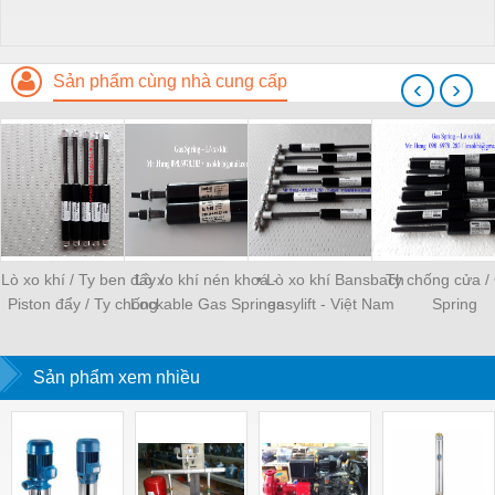
Sản phẩm cùng nhà cung cấp
‹
›
Lò xo khí / Ty ben đẩy /
Lò xo khí nén khoá -
• Lò xo khí Bansbach
Ty chống cửa /
Piston đẩy / Ty chống
Lockable Gas Springs
easylift - Việt Nam
Spring
cửa / Gas Spring
Sản phẩm xem nhiều