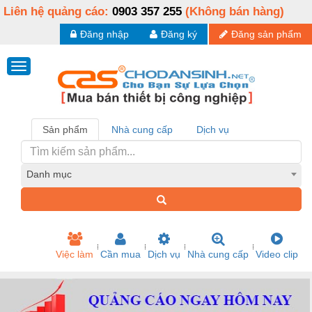
Liên hệ quảng cáo:
0903 357 255
(Không bán hàng)
Đăng nhập
Đăng ký
Đăng sản phẩm
Sản phẩm
Nhà cung cấp
Dịch vụ
Danh mục
Việc làm
Cần mua
Dịch vụ
Nhà cung cấp
Video clip