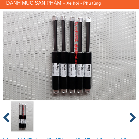
DANH MỤC SẢN PHẨM
»
Xe hơi - Phụ tùng