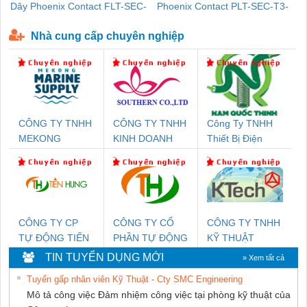
Dây Phoenix Contact FLT-SEC-
Phoenix Contact PLT-SEC-T3-
P-T1-3S-440/35-FM - 2908264
230-FM-PT - 2907928
Nhà cung cấp chuyên nghiệp
CÔNG TY TNHH
CÔNG TY TNHH
Công Ty TNHH
MEKONG
KINH DOANH
Thiết Bị Điện
MARINE SUPPLY
DỊCH VỤ XNK
Nam Quốc Thịnh
PHƯƠNG NAM
CÔNG TY CP
CÔNG TY CỔ
CÔNG TY TNHH
TỰ ĐỘNG TIẾN
PHẦN TỰ ĐỘNG
KỸ THUẬT
HƯNG
TIẾN HƯNG
KTECH VIỆT
TIN TUYỂN DỤNG MỚI
» Xem tất cả
NAM
Tuyển gấp nhân viên Kỹ Thuật - Cty SMC Engineering
Mô tả công việc Đảm nhiệm công việc tại phòng kỹ thuật của