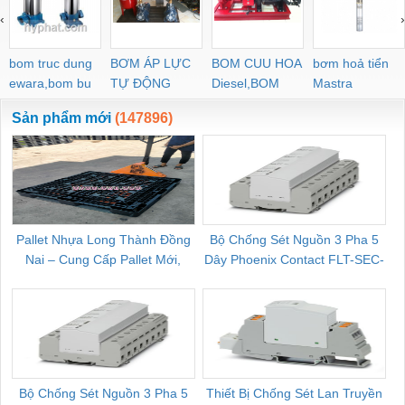
‹
›
bom truc dung
BƠM ÁP LỰC
BOM CUU HOA
bơm hoả tiển
ewara,bom bu
TỰ ĐỘNG
Diesel,BOM
Mastra
ewara
CHUA CHAY
Sản phẩm mới
(147896)
Pallet Nhựa Long Thành Đồng
Bộ Chống Sét Nguồn 3 Pha 5
Nai – Cung Cấp Pallet Mới,
Dây Phoenix Contact FLT-SEC-
C
Pallet Cũ Giá Tốt
P-T1-3S-264/50-FM - 2909589
Bộ Chống Sét Nguồn 3 Pha 5
Thiết Bị Chống Sét Lan Truyền
B