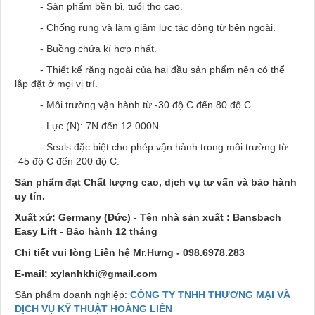
- Sản phẩm bền bỉ, tuổi thọ cao.
- Chống rung và làm giảm lực tác động từ bên ngoài.
- Buồng chứa kí hợp nhất.
- Thiết kế răng ngoài của hai đầu sản phẩm nên có thể
lắp đặt ở mọi vị trí.
- Môi trường vận hành từ -30 độ C đến 80 độ C.
- Lực (N): 7N đến 12.000N.
- Seals đặc biệt cho phép vận hành trong môi trường từ
-45 độ C đến 200 độ C.
Sản phẩm đạt Chất lượng cao, dịch vụ tư vấn và bảo hành
uy tín.
Xuất xứ: Germany (Đức) - Tên nhà sản xuất : Bansbach
Easy Lift - Bảo hành 12 tháng
Chi tiết vui lòng Liên hệ Mr.Hưng - 098.6978.283
E-mail: xylanhkhi@gmail.com
Sản phẩm doanh nghiệp:
CÔNG TY TNHH THƯƠNG MẠI VÀ
DỊCH VỤ KỸ THUẬT HOÀNG LIÊN