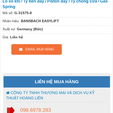
Lò xo khí / Ty ben đẩy / Piston đẩy / Ty chống cửa / Gas
Spring
Mã số:
G-31575-8
Nhãn hiệu:
BANSBACH EASYLIFT
Xuất xứ:
Germany (Đức)
Giá:
Liên hệ
EMAIL MUA HÀNG
LIÊN HỆ MUA HÀNG
CÔNG TY TNHH THƯƠNG MẠI VÀ DỊCH VỤ KỸ
THUẬT HOÀNG LIÊN
098.6978.283