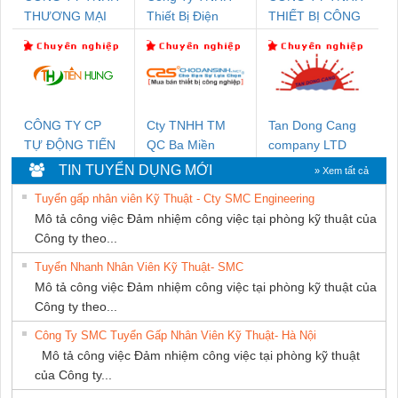
THƯƠNG MẠI
Thiết Bị Điện
THIẾT BỊ CÔNG
DỊCH VỤ KỸ
Nam Quốc Thịnh
NGHIỆP NIHON
THUẬT ĐIỆN CƠ
SETSUBI VIỆT
GIA HƯNG PHÁT
NAM
CÔNG TY CP
Cty TNHH TM
Tan Dong Cang
TỰ ĐỘNG TIẾN
QC Ba Miền
company LTD
HƯNG
TIN TUYỂN DỤNG MỚI
» Xem tất cả
Tuyển gấp nhân viên Kỹ Thuật - Cty SMC Engineering
Mô tả công việc Đảm nhiệm công việc tại phòng kỹ thuật của
Công ty theo...
Tuyển Nhanh Nhân Viên Kỹ Thuật- SMC
Mô tả công việc Đảm nhiệm công việc tại phòng kỹ thuật của
Công ty theo...
Công Ty SMC Tuyển Gấp Nhân Viên Kỹ Thuật- Hà Nội
Mô tả công việc Đảm nhiệm công việc tại phòng kỹ thuật
của Công ty...