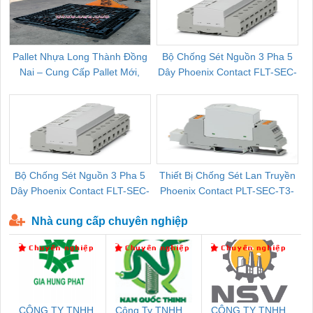
Pallet Nhựa Long Thành Đồng
Bộ Chống Sét Nguồn 3 Pha 5
Nai – Cung Cấp Pallet Mới,
Dây Phoenix Contact FLT-SEC-
C
Pallet Cũ Giá Tốt
P-T1-3S-264/50-FM - 2909589
Bộ Chống Sét Nguồn 3 Pha 5
Thiết Bị Chống Sét Lan Truyền
B
Dây Phoenix Contact FLT-SEC-
Phoenix Contact PLT-SEC-T3-
P-T1-3S-440/35-FM - 2908264
230-FM-PT - 2907928
Nhà cung cấp chuyên nghiệp
CÔNG TY TNHH
Công Ty TNHH
CÔNG TY TNHH