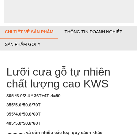
CHI TIẾT VỀ SẢN PHẨM
THÔNG TIN DOANH NGHIỆP
SẢN PHẨM GỢI Ý
Lưỡi cưa gỗ tự nhiên
chất lượng cao KWS
305 *3.0/2.4 * 36T+4T d=50
355*5.0*50.8*70T
355*4.0*50.8*60T
405*5.0*50.8*60T
............... và còn nhiều các loại quy cách khác