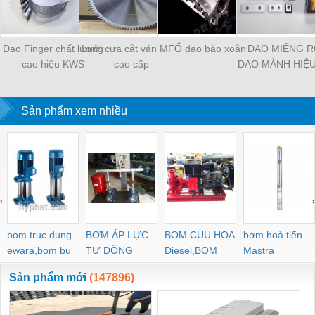
Dao Finger chất lượng
Lưỡi cưa cắt ván MFC
Ổ dao bào xoắn
DAO MIẾNG RỜ
cao hiệu KWS
cao cấp
DAO MẢNH HIỆ
Sản phẩm xem nhiều
‹
›
bom truc dung
BƠM ÁP LỰC
BOM CUU HOA
bơm hoả tiển
ewara,bom bu
TỰ ĐỘNG
Diesel,BOM
Mastra
ewara
CHUA CHAY
Sản phẩm mới
(147896)