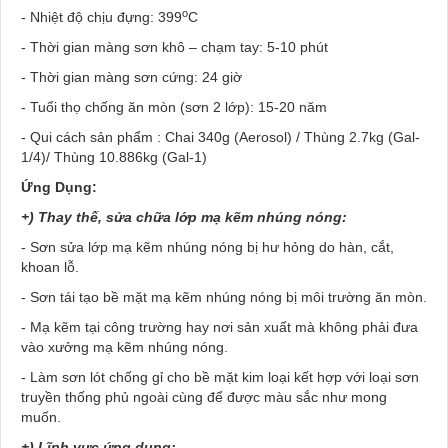
o
- Nhiệt độ chịu đựng: 399
C
- Thời gian màng sơn khô – chạm tay: 5-10 phút
- Thời gian màng sơn cứng: 24 giờ
- Tuổi thọ chống ăn mòn (sơn 2 lớp): 15-20 năm
- Qui cách sản phẩm : Chai 340g (Aerosol) / Thùng 2.7kg (Gal-
1/4)/ Thùng 10.886kg (Gal-1)
Ứng Dụng:
+) Thay thế, sửa chữa lớp mạ kẽm nhúng nóng:
- Sơn sửa lớp mạ kẽm nhúng nóng bị hư hỏng do hàn, cắt,
khoan lỗ.
- Sơn tái tạo bề mặt mạ kẽm nhúng nóng bị môi trường ăn mòn.
- Mạ kẽm tại công trường hay nơi sản xuất mà không phải đưa
vào xưởng mạ kẽm nhúng nóng.
- Làm sơn lót chống gỉ cho bề mặt kim loại kết hợp với loại sơn
truyền thống phủ ngoài cùng để được màu sắc như mong
muốn.
+) Lĩnh vực ứng dụng: