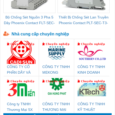
Bộ Chống Sét Nguồn 3 Pha 5
Thiết Bị Chống Sét Lan Truyền
B
Dây Phoenix Contact FLT-SEC-
Phoenix Contact PLT-SEC-T3-
P-T1-3S-440/35-FM - 2908264
230-FM-PT - 2907928
Nhà cung cấp chuyên nghiệp
CÔNG TY CỔ
CÔNG TY TNHH
CÔNG TY TNHH
PHẦN DÂY VÀ
MEKONG
KINH DOANH
CÁP ĐIỆN
MARINE
DỊCH VỤ XNK
THƯỢNG ĐÌNH
SUPPLY
PHƯƠNG NAM
Công ty TNHH
CÔNG TY TNHH
CÔNG TY TNHH
Thương Mại SX
THƯƠNG MẠI
KỸ THUẬT