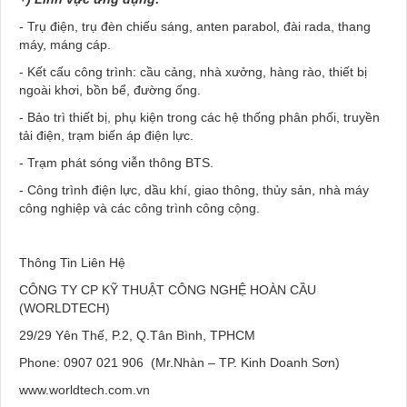
- Trụ điện, trụ đèn chiếu sáng, anten parabol, đài rada, thang
máy, máng cáp.
- Kết cấu công trình: cầu cảng, nhà xưởng, hàng rào, thiết bị
ngoài khơi, bồn bể, đường ống.
- Bảo trì thiết bị, phụ kiện trong các hệ thống phân phối, truyền
tải điện, trạm biến áp điện lực.
- Trạm phát sóng viễn thông BTS.
- Công trình điện lực, dầu khí, giao thông, thủy sản, nhà máy
công nghiệp và các công trình công cộng.
Thông Tin Liên Hệ
CÔNG TY CP KỸ THUẬT CÔNG NGHỆ HOÀN CẦU
(WORLDTECH)
29/29 Yên Thế, P.2, Q.Tân Bình, TPHCM
Phone: 0907 021 906 (Mr.Nhàn – TP. Kinh Doanh Sơn)
www.worldtech.com.vn