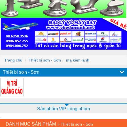
Trang chủ
Thiết bị sơn - Sơn
mạ kẽm lạnh
Thiết bị sơn - Sơn
Sản phẩm VIP cùng nhóm
DANH MỤC SẢN PHẨM
»
Thiết bị sơn - Sơn