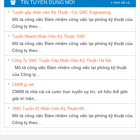
Ba Miền
DỊCH VỤ KỸ
KTECH VIỆT
TIN TUYỂN DỤNG MỚI
» Xem tất cả
THUẬT ĐIỆN CƠ
NAM
Tuyển gấp nhân viên Kỹ Thuật - Cty SMC Engineering
GIA HƯNG
Mô tả công việc Đảm nhiệm công việc tại phòng kỹ thuật của
PHÁT
Công ty theo...
Tuyển Nhanh Nhân Viên Kỹ Thuật- SMC
Mô tả công việc Đảm nhiệm công việc tại phòng kỹ thuật của
Công ty theo...
Công Ty SMC Tuyển Gấp Nhân Viên Kỹ Thuật- Hà Nội
Mô tả công việc Đảm nhiệm công việc tại phòng kỹ thuật
của Công ty...
CM88 jp net
CM88 là nhà cái cá cược trực tuyến uy tín, sở hữu thế giới
giải trí hiện...
SMC Tuyển 01 Nhân Viên Kỹ Thuật-HN
Mô tả công việc Đảm nhiệm công việc tại phòng kỹ thuật của
Công ty theo...