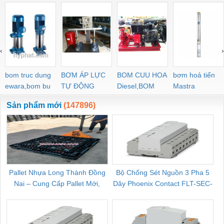
‹
›
bom truc dung
BƠM ÁP LỰC
BOM CUU HOA
bơm hoả tiển
ewara,bom bu
TỰ ĐỘNG
Diesel,BOM
Mastra
ewara
CHUA CHAY
Sản phẩm mới
(147896)
Pallet Nhựa Long Thành Đồng
Bộ Chống Sét Nguồn 3 Pha 5
Nai – Cung Cấp Pallet Mới,
Dây Phoenix Contact FLT-SEC-
C
Pallet Cũ Giá Tốt
P-T1-3S-264/50-FM - 2909589