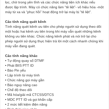
lọc, chờ trong yên tĩnh và các chức năng tiện ích khác nếu
được lập trình. Máy có chức năng làm “tê liệt”- vô hiệu hóa -một
máy từ xa và “phục hồi” hoạt động trở lại máy bị "tê liệt".
Các tính năng quét kênh
Tính năng quét kênh ưu tiên cho phép người sử dụng theo dõi
một hoặc hai kênh ưu tiên trong khi máy vẫn quét những kênh
không ưu tiên khác. Chức năng kênh phát và nói trở lại cho
phép người sử dụng thực hiện trả lời một cách nhanh chóng khi
máy vẫn đang quét.
Các tính năng khác
• Tự động quay số DTMF
• Phát BIIS PTT ID
• Báo Pin yếu
• Lập trình từ máy tính
• Chức năng gọi máy gần
• Báo nguy nâng cao
• Chế độ theo dõi
• Mã hóa/giải mã CTCSS/DTCS
• MDC PTT ID và gọi khẩn cấp
• 2 mức tiết kiệm điện năng