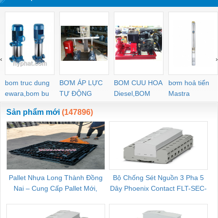
‹
›
bom truc dung
BƠM ÁP LỰC
BOM CUU HOA
bơm hoả tiển
ewara,bom bu
TỰ ĐỘNG
Diesel,BOM
Mastra
ewara
CHUA CHAY
Sản phẩm mới
(147896)
Pallet Nhựa Long Thành Đồng
Bộ Chống Sét Nguồn 3 Pha 5
Nai – Cung Cấp Pallet Mới,
Dây Phoenix Contact FLT-SEC-
C
Pallet Cũ Giá Tốt
P-T1-3S-264/50-FM - 2909589