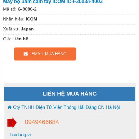
Máy bộ đàm cầm tay ICOM IC-F3003/F4003
Mã số:
G-9086-2
Nhãn hiệu:
ICOM
Xuất xứ:
Japan
Giá:
Liên hệ
EMAIL MUA HÀNG
LIÊN HỆ MUA HÀNG
Cty TNHH Điện Tử Viễn Thông Hải Đăng CN Hà Nội
0949466684
haidang.vn