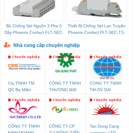
Bộ Chống Sét Nguồn 3 Pha 5
Thiết Bị Chống Sét Lan Truyền
B
Dây Phoenix Contact FLT-SEC-
Phoenix Contact PLT-SEC-T3-
P-T1-3S-440/35-FM - 2908264
230-FM-PT - 2907928
Nhà cung cấp chuyên nghiệp
Cty TNHH TM
CÔNG TY TNHH
CONG TY TNHH
QC Ba Miền
THƯƠNG MẠI
TM-DV DAI
DỊCH VỤ KỸ
DONG THANH
THUẬT ĐIỆN CƠ
GIA HƯNG
PHÁT
CÔNG TY TNHH
CÔNG TY CP
Tan Dong Cang
KINH DOANH
TỰ ĐỘNG TIẾN
company LTD