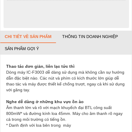
CHI TIẾT VỀ SẢN PHẨM
THÔNG TIN DOANH NGHIỆP
SẢN PHẨM GỢI Ý
Thao tác đơn giản, liên lạc tức thì
Dòng máy IC-F3003 dễ dàng sử dụng mà không cần sự hướng
dẫn đặc biệt nào. Các nút và phím có kích thước lớn giúp dễ
thao tác và máy được thiết kế chống trượt, ngay cả khi sử dụng
với găng tay.
Nghe dễ dàng ở những khu vực ồn ào
Âm thanh lớn và rõ với mạch khuyếch đại BTL công suất
800mW* và đường kính loa 45mm. Máy cho âm thanh rõ ngay
cả trong môi trường có tiếng ồn.
* Danh định với loa bên trong máy