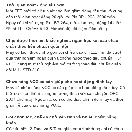
Thời gian hoạt động lâu hơn
Một FET mới có hiệu suất cao làm giảm dòng tiêu thụ và cung
cấp thời gian hoạt động 20 giờ với Pin BP - 265, 2000mAh.
Ngay cả khi sử dụng Pin BP-264, thời gian hoạt động 14 giờ*.
*Phát:Thu:Chờ=5:5:90. Mở chế độ tiết kiệm điện năng
Chịu được thời tiết khắc nghiệt, ngăn bụi, kết cấu chắc
chắn theo tiêu chuẩn quân đội
Máy có kích thước nhỏ gọn với chiều cao chỉ 111mm, đã vượt
qua thử nghiệm ngăn bụi và chống nước theo tiêu chuẩn IP54
và 11 hạng mục thừ nghiệm môi trường theo tiêu chuẩn quân
đội MIL- STD-810.
Chức năng VOX có sẵn giúp cho hoạt động rãnh tay
Máy có chức năng VOX có sẵn giúp cho hoạt động rãnh tay. Có
thể lựa chọn thêm tai nghe tương thích với cáp chuyền OPC-
2004 cho máy. Ngoài ra, còn có thể điều chỉnh độ nhạy và thời
gian trễ của chức năng VOX..
Gọi chọn lọc, chế độ chờ yên tĩnh và nhiều chức năng
khác
Các tín hiệu 2-Tone và 5-Tone giúp người sử dụng gọi có chọn