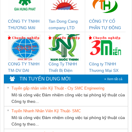
CÔNG TY TNHH
Tan Dong Cang
CÔNG TY CỔ
THƯƠNG MẠI
company LTD
PHẦN TỰ ĐỘNG
DỊCH VỤ KỸ
TIẾN HƯNG
THUẬT ĐIỆN CƠ
GIA HƯNG PHÁT
CONG TY TNHH
Công Ty TNHH
Công ty TNHH
TM-DV DAI
Thiết Bị Điện
Thương Mại SX
DONG THANH
Nam Quốc Thịnh
Ba Miền
TIN TUYỂN DỤNG MỚI
» Xem tất cả
Tuyển gấp nhân viên Kỹ Thuật - Cty SMC Engineering
Mô tả công việc Đảm nhiệm công việc tại phòng kỹ thuật của
Công ty theo...
Tuyển Nhanh Nhân Viên Kỹ Thuật- SMC
Mô tả công việc Đảm nhiệm công việc tại phòng kỹ thuật của
Công ty theo...