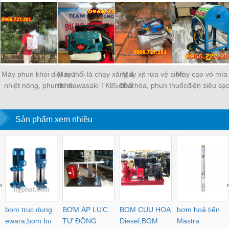
Máy phun khói diệt mù
Máy thổi lá chạy xăng 4
Máy xịt rửa vệ sinh
Máy cạo vỏ mía
nhiệt nóng, phun khử
thì Kawasaki TK85 chất
điều hòa, phun thuốc
điện siêu sạ
trùng phòng dịch bênh
lượng cao
khử trùng diệt khuẩn
PK88
Turbo TB1100
Sản phẩm xem nhiều
‹
›
bom truc dung
BƠM ÁP LỰC
BOM CUU HOA
bơm hoả tiển
ewara,bom bu
TỰ ĐỘNG
Diesel,BOM
Mastra