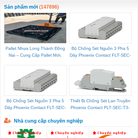
ewara
CHUA CHAY
Sản phẩm mới
(147896)
Pallet Nhựa Long Thành Đồng
Bộ Chống Sét Nguồn 3 Pha 5
Nai – Cung Cấp Pallet Mới,
Dây Phoenix Contact FLT-SEC-
C
Pallet Cũ Giá Tốt
P-T1-3S-264/50-FM - 2909589
Bộ Chống Sét Nguồn 3 Pha 5
Thiết Bị Chống Sét Lan Truyền
B
Dây Phoenix Contact FLT-SEC-
Phoenix Contact PLT-SEC-T3-
P-T1-3S-440/35-FM - 2908264
230-FM-PT - 2907928
Nhà cung cấp chuyên nghiệp