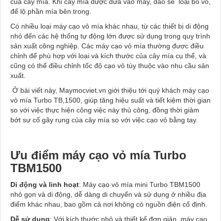
của cây mía. Khi cây mía được đưa vào máy, dao sẽ loại bỏ vỏ,
để lộ phần mía bên trong.
Có nhiều loại máy cạo vỏ mía khác nhau, từ các thiết bị di động
nhỏ đến các hệ thống tự động lớn được sử dụng trong quy trình
sản xuất công nghiệp. Các máy cạo vỏ mía thường được điều
chỉnh để phù hợp với loại và kích thước của cây mía cụ thể, và
cũng có thể điều chỉnh tốc độ cạo vỏ tùy thuộc vào nhu cầu sản
xuất.
Ở bài viết này, Maymocviet.vn giới thiệu tới quý khách máy cạo
vỏ mía Turbo TB,1500, giúp tăng hiệu suất và tiết kiệm thời gian
so với việc thực hiện công việc này thủ công, đồng thời giảm
bớt sự cố gãy rụng của cây mía so với việc cạo vỏ bằng tay.
Ưu điểm máy cạo vỏ mía Turbo
TBM1500
Di động và linh hoạt
: Máy cạo vỏ mía mini Turbo TBM1500
nhỏ gọn và di động, dễ dàng di chuyển và sử dụng ở nhiều địa
điểm khác nhau, bao gồm cả nơi không có nguồn điện cố định.
Dễ sử dụng
: Với kích thước nhỏ và thiết kế đơn giản, máy cạo