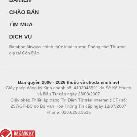
BAMIEN
CHÀO BÁN
TÌM MUA
DỊCH VỤ
Bamboo Airways chính thức khai trương Phòng chờ Thương
gia tại Côn Đảo
Bản quyền 2006 - 2026 thuộc về chodansinh.net
Giấy phép đăng ký Kinh doanh số: 4102048591 do Sở Kế Hoạch
và Đầu Tư cấp ngày 28/03/2007
Giấy phép Thiết lập trang Tin Điện Tử trên Internet (ICP) số:
297/GP-BC do Bộ Văn Hóa Thông Tin cấp ngày 12/07/2007
Phone: 028.6258.3536
Phòng trọ
|
https://bdsgroup.vn
https://kqxs123.com