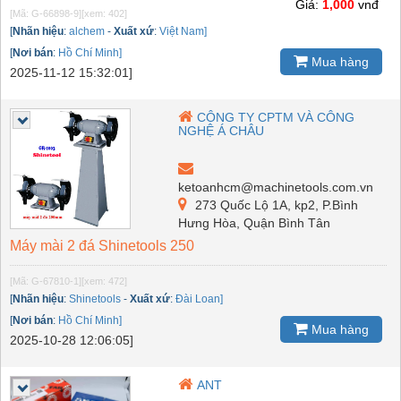
Giá:
1,000
vnđ
[Mã: G-66898-9]
[xem: 402]
[
Nhãn hiệu
:
alchem
-
Xuất xứ
:
Việt Nam]
[
Nơi bán
:
Hồ Chí Minh]
Mua hàng
2025-11-12 15:32:01]
CÔNG TY CPTM VÀ CÔNG
NGHỆ Á CHÂU
ketoanhcm@machinetools.com.vn
273 Quốc Lộ 1A, kp2, P.Bình
Hưng Hòa, Quận Bình Tân
Máy mài 2 đá Shinetools 250
[Mã: G-67810-1]
[xem: 472]
[
Nhãn hiệu
:
Shinetools
-
Xuất xứ
:
Đài Loan]
[
Nơi bán
:
Hồ Chí Minh]
Mua hàng
2025-10-28 12:06:05]
ANT