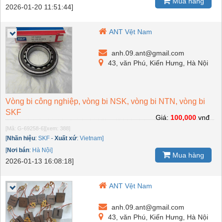
Mua hàng
2026-01-20 11:51:44]
ANT Vệt Nam
anh.09.ant@gmail.com
43, văn Phú, Kiến Hưng, Hà Nội
Vòng bi công nghiệp, vòng bi NSK, vòng bi NTN, vòng bi
SKF
Giá:
100,000
vnđ
[Mã: G-69258-6]
[xem: 388]
[
Nhãn hiệu
:
SKF
-
Xuất xứ
:
Vietnam]
[
Nơi bán
:
Hà Nội]
Mua hàng
2026-01-13 16:08:18]
ANT Vệt Nam
anh.09.ant@gmail.com
43, văn Phú, Kiến Hưng, Hà Nội