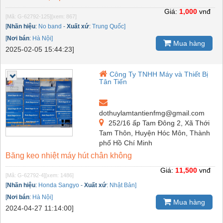
Giá:
1,000
vnđ
[Mã: G-62792-125]
[xem: 867]
[
Nhãn hiệu
:
No band
-
Xuất xứ
:
Trung Quốc]
[
Nơi bán
:
Hà Nội]
Mua hàng
2025-02-05 15:44:23]
Công Ty TNHH Máy và Thiết Bị
Tân Tiến
dothuylamtantienfmg@gmail.com
252/16 ấp Tam Đông 2, Xã Thới
Tam Thôn, Huyện Hóc Môn, Thành
phố Hồ Chí Minh
Băng keo nhiệt máy hút chân không
Giá:
11,500
vnđ
[Mã: G-62792-4]
[xem: 1486]
[
Nhãn hiệu
:
Honda Sangyo
-
Xuất xứ
:
Nhật Bản]
[
Nơi bán
:
Hà Nội]
Mua hàng
2024-04-27 11:14:00]