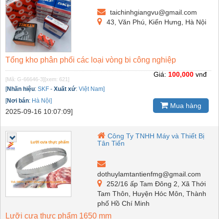
taichinhgiangvu@gmail.com
43, Văn Phú, Kiến Hưng, Hà Nội
Tổng kho phân phối các loại vòng bi công nghiệp
Giá:
100,000
vnđ
[Mã: G-66646-3]
[xem: 621]
[
Nhãn hiệu
:
SKF
-
Xuất xứ
:
Việt Nam]
[
Nơi bán
:
Hà Nội]
Mua hàng
2025-09-16 10:07:09]
Công Ty TNHH Máy và Thiết Bị
Tân Tiến
dothuylamtantienfmg@gmail.com
252/16 ấp Tam Đông 2, Xã Thới
Tam Thôn, Huyện Hóc Môn, Thành
phố Hồ Chí Minh
Lưỡi cưa thực phẩm 1650 mm