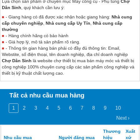
Lựa chọn sản phẩm ở chuyên mục Máy công cụ - Phụ tùng
Chợ
Dân Sinh
, quý khách cần lưu ý:
- Giang hàng có đã được xác nhận hoặc giang hàng:
Nhà cung
cấp chuyên nghiệp
,
Nhà cung cấp Uy Tín
,
Nhà cung cấp
thường
- Hàng chính hãng có bảo hành
- Giá hợp lý, mô tả sản phẩm rõ ràng.
- Thông tin gian hàng bán phải có đầy đủ thông tin: Email,
Webstite, số điện thoại, tên doanh nghiệp, địa chỉ doanh nghiệp
Chợ Dân Sinh
là website chợ thiết bị mua bán máy móc và thiết bị
công nghiệp 100% chuyên cung cấp các sản phẩm công nghiệp và
thiết bị kỹ thuật chất lượng cao.
Tất cả nhu cầu mua hàng
1
2
3
4
5
6
7
8
9
10
Next ›
Thương
Xuất
Nhu cầu mua
Người đăng mua
hiệu
xứ