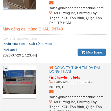
sales@daidongthanhmachine.com
69 Đường B2, Phường Tây
Thạnh, KCN Tân Bình, Quận Tân
Phú, TP HCM
Máy đóng đai thùng CHALI JN740
[Mã: G-299-315]
[xem: 3489]
[
Nhãn hiệu
:
Chali
-
Xuất xứ
:
Taiwan]
[
Nơi bán
:
]
Mua hàng
2026-07-29 17:23:44]
CONG TY TNHH TM-DV DAI
DONG THANH
Call/Zalo 0906 389 234 -
NGUYỆT
sales@daidongthanhmachine.com
69 Đường B2, Phường Tây
Thạnh, KCN Tân Bình, Quận Tân