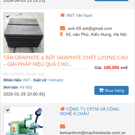
2026-04-03 13:19:23]
ANT Vệt Nam
anh.09.ant@gmail.com
43, văn Phú, Kiến Hưng, Hà Nội
TẤM GRAPHITE & BỘT GRAPHITE CHẤT LƯỢNG CAO
– GIẢI PHÁP HIỆU QUẢ CHO...
Giá:
100,000
vnđ
[Mã: G-69258-10]
[xem: 430]
[
Nhãn hiệu
:
ANT
-
Xuất xứ
:
Vietnam]
[
Nơi bán
:
Hà Nội]
Mua hàng
2026-01-29 10:00:45]
CÔNG TY CPTM VÀ CÔNG
NGHỆ Á CHÂU
ketoanhcm@machinetools.com.vn