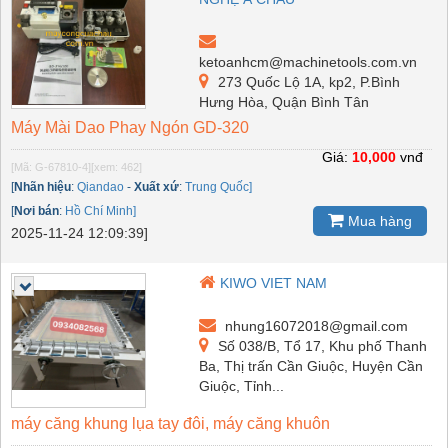
ketoanhcm@machinetools.com.vn
273 Quốc Lộ 1A, kp2, P.Bình
Hưng Hòa, Quận Bình Tân
Máy Mài Dao Phay Ngón GD-320
Giá:
10,000
vnđ
[Mã: G-67810-4]
[xem: 462]
[
Nhãn hiệu
:
Qiandao
-
Xuất xứ
:
Trung Quốc]
[
Nơi bán
:
Hồ Chí Minh]
Mua hàng
2025-11-24 12:09:39]
KIWO VIET NAM
nhung16072018@gmail.com
Số 038/B, Tổ 17, Khu phố Thanh
Ba, Thị trấn Cần Giuộc, Huyện Cần
Giuộc, Tỉnh...
máy căng khung lụa tay đôi, máy căng khuôn