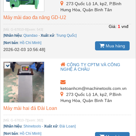
273 Quốc Lộ 1A, kp2, P.Bình
Hưng Hòa, Quận Bình Tân
Máy mài dao đa năng GD-U2
Giá:
1
vnđ
[Mã: G-67810-8]
[xem: 543]
[
Nhãn hiệu
:
Qiandao
-
Xuất xứ
:
Trung Quốc]
[
Nơi bán
:
Hồ Chí Minh]
Mua hàng
2026-02-03 10:56:48]
CÔNG TY CPTM VÀ CÔNG
NGHỆ Á CHÂU
ketoanhcm@machinetools.com.vn
273 Quốc Lộ 1A, kp2, P.Bình
Hưng Hòa, Quận Bình Tân
Máy mài hai đá Đài Loan
[Mã: G-67810-7]
[xem: 382]
[
Nhãn hiệu
:
Shinetools
-
Xuất xứ
:
Đài Loan]
[
Nơi bán
:
Hồ Chí Minh]