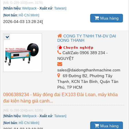
[Mã: G-299-103]
[xem: 3176]
[
Nhãn hiệu
:
Wellpack
-
Xuất xứ
:
Taiwan]
[
Nơi bán
:
Hồ Chí Minh]
Mua hàng
2026-04-03 13:28:24]
CONG TY TNHH TM-DV DAI
DONG THANH
Call/Zalo 0906 389 234 -
NGUYỆT
sales@daidongthanhmachine.com
69 Đường B2, Phường Tây
Thạnh, KCN Tân Bình, Quận Tân
Phú, TP HCM
0906389234 - Máy đóng đai EX103 Đài Loan, máy khóa
đai kiện hàng giá cạnh...
[Mã: G-299-104]
[xem: 5285]
[
Nhãn hiệu
:
Wellpack
-
Xuất xứ
:
Taiwan]
[
Nơi bán
:
Hồ Chí Minh]
Mua hàng