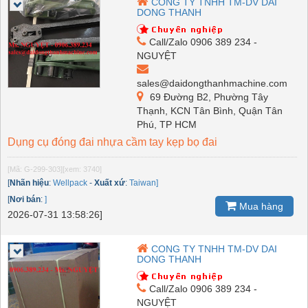
CONG TY TNHH TM-DV DAI
DONG THANH
Call/Zalo 0906 389 234 -
NGUYỆT
sales@daidongthanhmachine.com
69 Đường B2, Phường Tây
Thạnh, KCN Tân Bình, Quận Tân
Phú, TP HCM
Dụng cụ đóng đai nhựa cầm tay kẹp bọ đai
[Mã: G-299-303]
[xem: 3740]
[
Nhãn hiệu
:
Wellpack
-
Xuất xứ
:
Taiwan]
[
Nơi bán
:
]
Mua hàng
2026-07-31 13:58:26]
CONG TY TNHH TM-DV DAI
DONG THANH
Call/Zalo 0906 389 234 -
NGUYỆT