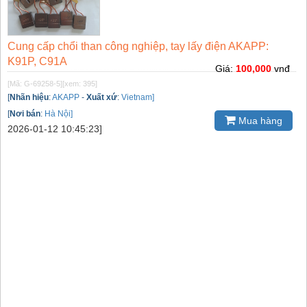
Cung cấp chổi than công nghiệp, tay lấy điện AKAPP:
K91P, C91A
Giá:
100,000
vnđ
[Mã: G-69258-5]
[xem: 395]
[
Nhãn hiệu
:
AKAPP
-
Xuất xứ
:
Vietnam]
[
Nơi bán
:
Hà Nội]
Mua hàng
2026-01-12 10:45:23]