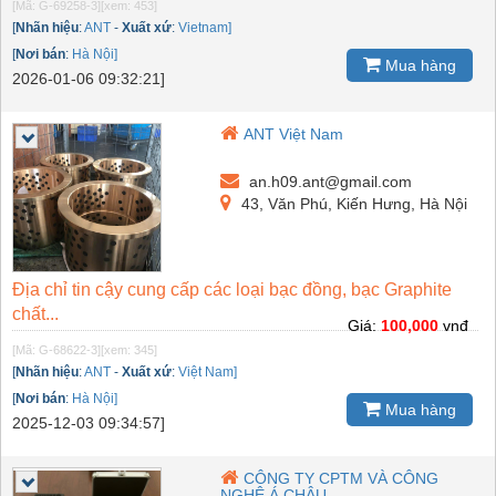
[Mã: G-69258-3]
[xem: 453]
[
Nhãn hiệu
:
ANT
-
Xuất xứ
:
Vietnam]
[
Nơi bán
:
Hà Nội]
Mua hàng
2026-01-06 09:32:21]
ANT Việt Nam
an.h09.ant@gmail.com
43, Văn Phú, Kiến Hưng, Hà Nội
Địa chỉ tin cậy cung cấp các loại bạc đồng, bạc Graphite
chất...
Giá:
100,000
vnđ
[Mã: G-68622-3]
[xem: 345]
[
Nhãn hiệu
:
ANT
-
Xuất xứ
:
Việt Nam]
[
Nơi bán
:
Hà Nội]
Mua hàng
2025-12-03 09:34:57]
CÔNG TY CPTM VÀ CÔNG
NGHỆ Á CHÂU