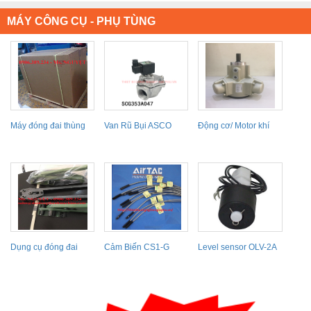
MÁY CÔNG CỤ - PHỤ TÙNG
Máy đóng đai thùng
Van Rũ Bụi ASCO
Động cơ/ Motor khí
CHALI JN740
SCG353A047
nén Taiyo TAM4-
010FG010...
Dụng cụ đóng đai
Cảm Biến CS1-G
Level sensor OLV-2A
nhựa cầm tay kẹp...
NOHKEN, cảm biến
báo...