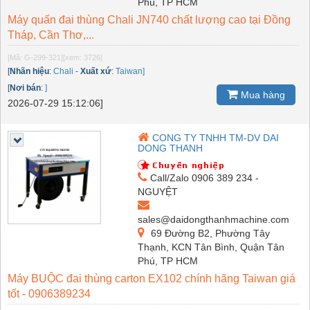
Phú, TP HCM
Máy quấn đai thùng Chali JN740 chất lượng cao tại Đồng
Tháp, Cần Thơ,...
[Mã: G-299-321]
[xem: 3726]
[
Nhãn hiệu
:
Chali
-
Xuất xứ
:
Taiwan]
[
Nơi bán
:
]
Mua hàng
2026-07-29 15:12:06]
CONG TY TNHH TM-DV DAI
DONG THANH
Call/Zalo 0906 389 234 -
NGUYỆT
sales@daidongthanhmachine.com
69 Đường B2, Phường Tây
Thạnh, KCN Tân Bình, Quận Tân
Phú, TP HCM
Máy BUỘC đai thùng carton EX102 chính hãng Taiwan giá
tốt - 0906389234