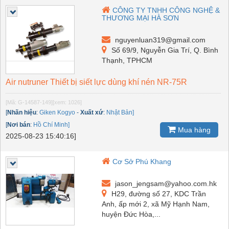
CÔNG TY TNHH CÔNG NGHỆ &
THƯƠNG MẠI HÀ SƠN
nguyenluan319@gmail.com
Số 69/9, Nguyễn Gia Trí, Q. Bình
Thạnh, TPHCM
Air nutruner Thiết bị siết lực dùng khí nén NR-75R
[Mã: G-14587-149]
[xem: 1026]
[
Nhãn hiệu
:
Giken Kogyo
-
Xuất xứ
:
Nhật Bản]
[
Nơi bán
:
Hồ Chí Minh]
Mua hàng
2025-08-23 15:40:16]
Cơ Sở Phú Khang
jason_jengsam@yahoo.com.hk
H29, đường số 27, KDC Trần
Anh, ấp mới 2, xã Mỹ Hạnh Nam,
huyện Đức Hòa,...