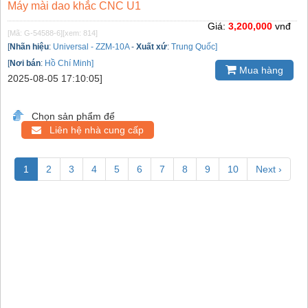
Máy mài dao khắc CNC U1
Giá:
3,200,000
vnđ
[Mã: G-54588-6]
[xem: 814]
[
Nhãn hiệu
:
Universal - ZZM-10A
-
Xuất xứ
:
Trung Quốc]
[
Nơi bán
:
Hồ Chí Minh]
Mua hàng
2025-08-05 17:10:05]
Chọn sản phẩm để
Liên hệ nhà cung cấp
1
2
3
4
5
6
7
8
9
10
Next ›