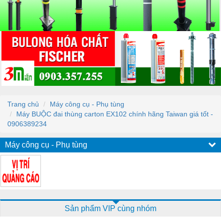
Trang chủ
Máy công cụ - Phụ tùng
Máy BUỘC đai thùng carton EX102 chính hãng Taiwan giá tốt -
0906389234
Máy công cụ - Phụ tùng
Sản phẩm VIP cùng nhóm