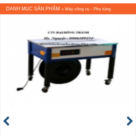
DANH MỤC SẢN PHẨM
»
Máy công cụ - Phụ tùng