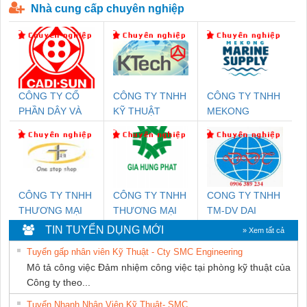
Nhà cung cấp chuyên nghiệp
CÔNG TY CỔ
CÔNG TY TNHH
CÔNG TY TNHH
PHẦN DÂY VÀ
KỸ THUẬT
MEKONG
CÁP ĐIỆN
KTECH VIỆT
MARINE
THƯỢNG ĐÌNH
NAM
SUPPLY
CÔNG TY TNHH
CÔNG TY TNHH
CONG TY TNHH
THƯƠNG MẠI
THƯƠNG MẠI
TM-DV DAI
THIÊN ÂN VIỆT
DỊCH VỤ KỸ
DONG THANH
TIN TUYỂN DỤNG MỚI
» Xem tất cả
NAM
THUẬT ĐIỆN CƠ
Tuyển gấp nhân viên Kỹ Thuật - Cty SMC Engineering
GIA HƯNG
Mô tả công việc Đảm nhiệm công việc tại phòng kỹ thuật của
PHÁT
Công ty theo...
Tuyển Nhanh Nhân Viên Kỹ Thuật- SMC