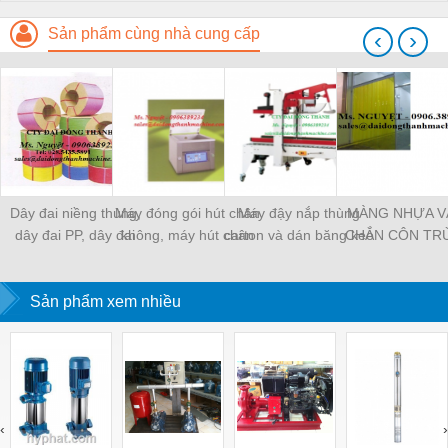
Sản phẩm cùng nhà cung cấp
‹
›
Dây đai niềng thùng,
Máy đóng gói hút chân
Máy đậy nắp thùng
MÀNG NHỰA V
dây đai PP, dây đai
không, máy hút chân
carton và dán băng keo
CHẮN CÔN TR
nhựa
không một buồng hút
tự động
MÀNG CHỊU N
KHO LẠNH, rèm
Sản phẩm xem nhiều
PVC
‹
›