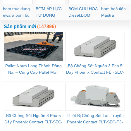
bom truc dung
BƠM ÁP LỰC
BOM CUU HOA
bơm hoả tiển
ewara,bom bu
TỰ ĐỘNG
Diesel,BOM
Mastra
ewara
CHUA CHAY
Sản phẩm mới
(147896)
Pallet Nhựa Long Thành Đồng
Bộ Chống Sét Nguồn 3 Pha 5
Nai – Cung Cấp Pallet Mới,
Dây Phoenix Contact FLT-SEC-
C
Pallet Cũ Giá Tốt
P-T1-3S-264/50-FM - 2909589
Bộ Chống Sét Nguồn 3 Pha 5
Thiết Bị Chống Sét Lan Truyền
B
Dây Phoenix Contact FLT-SEC-
Phoenix Contact PLT-SEC-T3-
P-T1-3S-440/35-FM - 2908264
230-FM-PT - 2907928