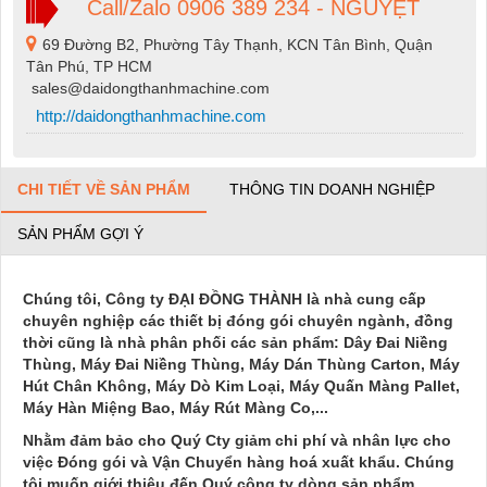
Call/Zalo 0906 389 234 - NGUYỆT
69 Đường B2, Phường Tây Thạnh, KCN Tân Bình, Quận
Tân Phú, TP HCM
sales@daidongthanhmachine.com
http://daidongthanhmachine.com
CHI TIẾT VỀ SẢN PHẨM
THÔNG TIN DOANH NGHIỆP
SẢN PHẨM GỢI Ý
Chúng tôi, Công ty ĐẠI ĐỒNG THÀNH là nhà cung cấp
chuyên nghiệp các thiết bị đóng gói chuyên ngành, đồng
thời cũng là nhà phân phối các sản phẩm: Dây Đai Niềng
Thùng, Máy Đai Niềng Thùng, Máy Dán Thùng Carton, Máy
Hút Chân Không, Máy Dò Kim Loại, Máy Quấn Màng Pallet,
Máy Hàn Miệng Bao, Máy Rút Màng Co,...
Nhằm đảm bảo cho Quý Cty giảm chi phí và nhân lực cho
việc Đóng gói và Vận Chuyển hàng hoá xuất khẩu. Chúng
tôi muốn giới thiệu đến Quý công ty dòng sản phẩm