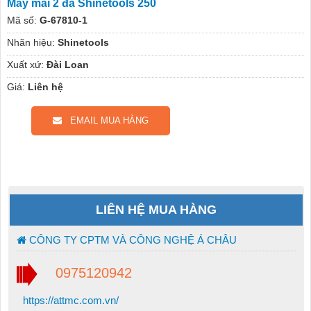
Máy mài 2 đá Shinetools 250
Mã số:
G-67810-1
Nhãn hiệu:
Shinetools
Xuất xứ:
Đài Loan
Giá:
Liên hệ
EMAIL MUA HÀNG
LIÊN HỆ MUA HÀNG
CÔNG TY CPTM VÀ CÔNG NGHỆ Á CHÂU
0975120942
https://attmc.com.vn/