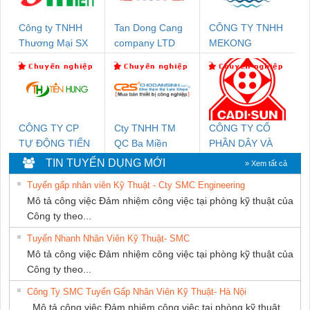
Công ty TNHH
Tan Dong Cang
CÔNG TY TNHH
Thương Mại SX
company LTD
MEKONG
Ba Miền
MARINE
SUPPLY
CÔNG TY CP
Cty TNHH TM
CÔNG TY CỔ
TỰ ĐỘNG TIẾN
QC Ba Miền
PHẦN DÂY VÀ
HƯNG
CÁP ĐIỆN
TIN TUYỂN DỤNG MỚI
» Xem tất cả
THƯỢNG ĐÌNH
Tuyển gấp nhân viên Kỹ Thuật - Cty SMC Engineering
Mô tả công việc Đảm nhiệm công việc tại phòng kỹ thuật của
Công ty theo...
Tuyển Nhanh Nhân Viên Kỹ Thuật- SMC
Mô tả công việc Đảm nhiệm công việc tại phòng kỹ thuật của
Công ty theo...
Công Ty SMC Tuyển Gấp Nhân Viên Kỹ Thuật- Hà Nội
Mô tả công việc Đảm nhiệm công việc tại phòng kỹ thuật