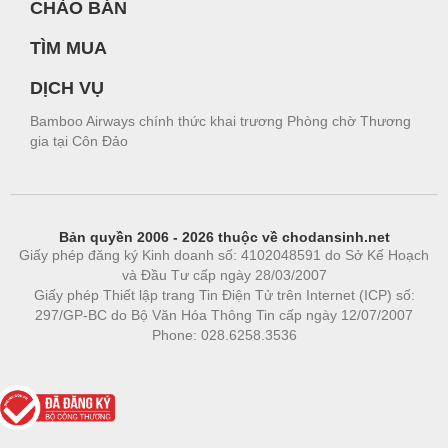
CHÀO BÁN
TÌM MUA
DỊCH VỤ
Bamboo Airways chính thức khai trương Phòng chờ Thương
gia tại Côn Đảo
Bản quyền 2006 - 2026 thuộc về chodansinh.net
Giấy phép đăng ký Kinh doanh số: 4102048591 do Sở Kế Hoạch
và Đầu Tư cấp ngày 28/03/2007
Giấy phép Thiết lập trang Tin Điện Tử trên Internet (ICP) số:
297/GP-BC do Bộ Văn Hóa Thông Tin cấp ngày 12/07/2007
Phone: 028.6258.3536
Phòng trọ
|
https://bdsgroup.vn
https://kqxs123.com