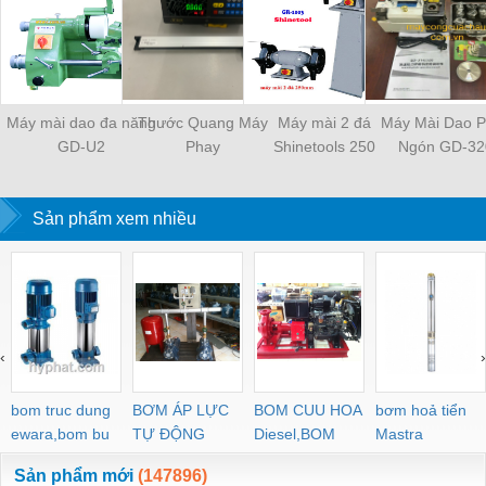
Máy mài dao đa năng
Thước Quang Máy
Máy mài 2 đá
Máy Mài Dao 
GD-U2
Phay
Shinetools 250
Ngón GD-32
Sản phẩm xem nhiều
‹
›
bom truc dung
BƠM ÁP LỰC
BOM CUU HOA
bơm hoả tiển
ewara,bom bu
TỰ ĐỘNG
Diesel,BOM
Mastra
ewara
CHUA CHAY
Sản phẩm mới
(147896)