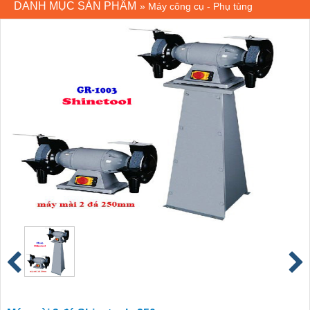
DANH MỤC SẢN PHẨM
»
Máy công cụ - Phụ tùng