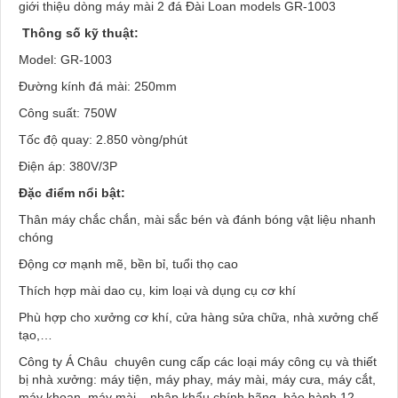
giới thiệu dòng máy mài 2 đá Đài Loan models GR-1003
Thông số kỹ thuật:
Model: GR-1003
Đường kính đá mài: 250mm
Công suất: 750W
Tốc độ quay: 2.850 vòng/phút
Điện áp: 380V/3P
Đặc điểm nổi bật:
Thân máy chắc chắn, mài sắc bén và đánh bóng vật liệu nhanh
chóng
Động cơ mạnh mẽ, bền bỉ, tuổi thọ cao
Thích hợp mài dao cụ, kim loại và dụng cụ cơ khí
Phù hợp cho xưởng cơ khí, cửa hàng sửa chữa, nhà xưởng chế
tạo,…
Công ty Á Châu chuyên cung cấp các loại máy công cụ và thiết
bị nhà xưởng: máy tiện, máy phay, máy mài, máy cưa, máy cắt,
máy khoan, máy mài....nhập khẩu chính hãng, bảo hành 12