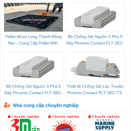
Pallet Nhựa Long Thành Đồng
Bộ Chống Sét Nguồn 3 Pha 5
Nai – Cung Cấp Pallet Mới,
Dây Phoenix Contact FLT-SEC-
C
Pallet Cũ Giá Tốt
P-T1-3S-264/50-FM - 2909589
Bộ Chống Sét Nguồn 3 Pha 5
Thiết Bị Chống Sét Lan Truyền
B
Dây Phoenix Contact FLT-SEC-
Phoenix Contact PLT-SEC-T3-
P-T1-3S-440/35-FM - 2908264
230-FM-PT - 2907928
Nhà cung cấp chuyên nghiệp