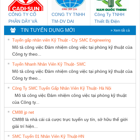
CÔNG TY CỔ
CONG TY TNHH
Công Ty TNHH
PHẦN DÂY VÀ
TM-DV DAI
Thiết Bị Điện
CÁP ĐIỆN
DONG THANH
Nam Quốc Thịnh
TIN TUYỂN DỤNG MỚI
» Xem tất cả
THƯỢNG ĐÌNH
Tuyển gấp nhân viên Kỹ Thuật - Cty SMC Engineering
Mô tả công việc Đảm nhiệm công việc tại phòng kỹ thuật của
Công ty theo...
Tuyển Nhanh Nhân Viên Kỹ Thuật- SMC
Mô tả công việc Đảm nhiệm công việc tại phòng kỹ thuật của
Công ty theo...
Công Ty SMC Tuyển Gấp Nhân Viên Kỹ Thuật- Hà Nội
Mô tả công việc Đảm nhiệm công việc tại phòng kỹ thuật
của Công ty...
CM88 jp net
CM88 là nhà cái cá cược trực tuyến uy tín, sở hữu thế giới
giải trí hiện...
SMC Tuyển 01 Nhân Viên Kỹ Thuật-HN