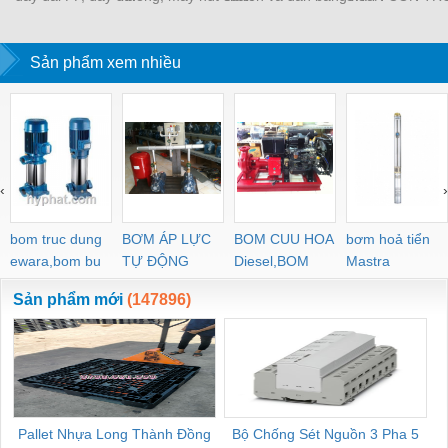
nhựa
không một buồng hút
tự động
MÀNG CHỊU N
KHO LẠNH, rèm
Sản phẩm xem nhiều
PVC
‹
›
bom truc dung
BƠM ÁP LỰC
BOM CUU HOA
bơm hoả tiển
ewara,bom bu
TỰ ĐỘNG
Diesel,BOM
Mastra
ewara
CHUA CHAY
Sản phẩm mới
(147896)
Pallet Nhựa Long Thành Đồng
Bộ Chống Sét Nguồn 3 Pha 5