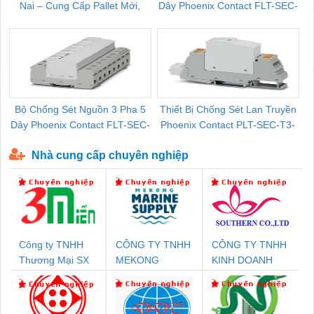
Nai – Cung Cấp Pallet Mới,
Dây Phoenix Contact FLT-SEC-
C
Pallet Cũ Giá Tốt
P-T1-3S-264/50-FM - 2909589
Bộ Chống Sét Nguồn 3 Pha 5
Thiết Bị Chống Sét Lan Truyền
B
Dây Phoenix Contact FLT-SEC-
Phoenix Contact PLT-SEC-T3-
P-T1-3S-440/35-FM - 2908264
230-FM-PT - 2907928
Nhà cung cấp chuyên nghiệp
Công ty TNHH
CÔNG TY TNHH
CÔNG TY TNHH
Thương Mại SX
MEKONG
KINH DOANH
Ba Miền
MARINE
DỊCH VỤ XNK
SUPPLY
PHƯƠNG NAM