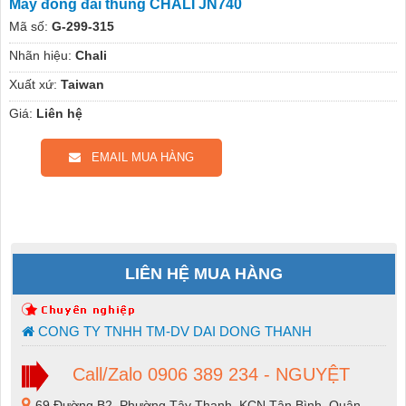
Máy đóng đai thùng CHALI JN740
Mã số:
G-299-315
Nhãn hiệu:
Chali
Xuất xứ:
Taiwan
Giá:
Liên hệ
EMAIL MUA HÀNG
LIÊN HỆ MUA HÀNG
CONG TY TNHH TM-DV DAI DONG THANH
Call/Zalo 0906 389 234 - NGUYỆT
69 Đường B2, Phường Tây Thạnh, KCN Tân Bình, Quận