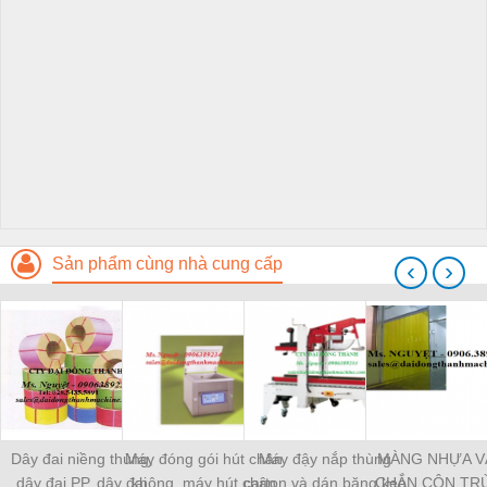
Sản phẩm cùng nhà cung cấp
‹
›
Dây đai niềng thùng,
Máy đóng gói hút chân
Máy đậy nắp thùng
MÀNG NHỰA V
dây đai PP, dây đai
không, máy hút chân
carton và dán băng keo
CHẮN CÔN TR