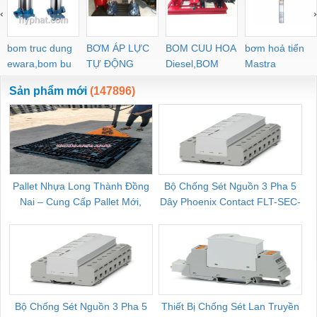
‹
›
bom truc dung
BƠM ÁP LỰC
BOM CUU HOA
bơm hoả tiển
ewara,bom bu
TỰ ĐỘNG
Diesel,BOM
Mastra
ewara
CHUA CHAY
Sản phẩm mới
(147896)
Pallet Nhựa Long Thành Đồng
Bộ Chống Sét Nguồn 3 Pha 5
Nai – Cung Cấp Pallet Mới,
Dây Phoenix Contact FLT-SEC-
C
Pallet Cũ Giá Tốt
P-T1-3S-264/50-FM - 2909589
Bộ Chống Sét Nguồn 3 Pha 5
Thiết Bị Chống Sét Lan Truyền
B