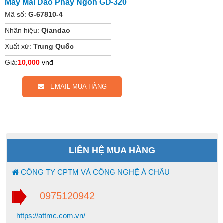
Máy Mài Dao Phay Ngón GD-320
Mã số:
G-67810-4
Nhãn hiệu:
Qiandao
Xuất xứ:
Trung Quốc
Giá:
10,000
vnđ
EMAIL MUA HÀNG
LIÊN HỆ MUA HÀNG
CÔNG TY CPTM VÀ CÔNG NGHỆ Á CHÂU
0975120942
https://attmc.com.vn/