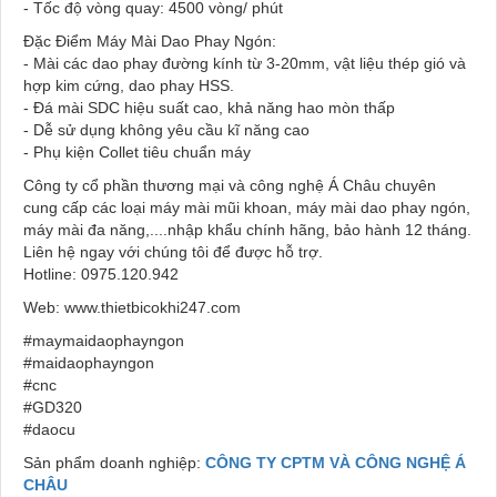
- Tốc độ vòng quay: 4500 vòng/ phút
Đặc Điểm Máy Mài Dao Phay Ngón:
- Mài các dao phay đường kính từ 3-20mm, vật liệu thép gió và
hợp kim cứng, dao phay HSS.
- Đá mài SDC hiệu suất cao, khả năng hao mòn thấp
- Dễ sử dụng không yêu cầu kĩ năng cao
- Phụ kiện Collet tiêu chuẩn máy
Công ty cổ phần thương mại và công nghệ Á Châu chuyên
cung cấp các loại máy mài mũi khoan, máy mài dao phay ngón,
máy mài đa năng,....nhập khẩu chính hãng, bảo hành 12 tháng.
Liên hệ ngay với chúng tôi để được hỗ trợ.
Hotline: 0975.120.942
Web: www.thietbicokhi247.com
#maymaidaophayngon
#maidaophayngon
#cnc
#GD320
#daocu
Sản phẩm doanh nghiệp:
CÔNG TY CPTM VÀ CÔNG NGHỆ Á
CHÂU