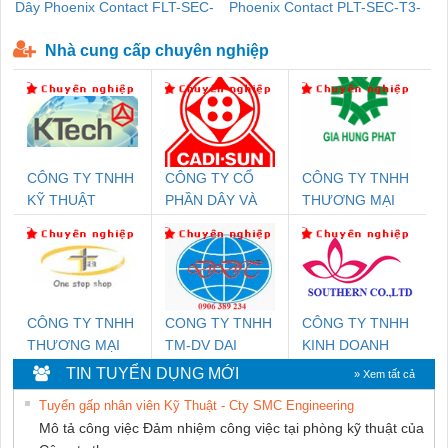
Dây Phoenix Contact FLT-SEC-
Phoenix Contact PLT-SEC-T3-
P-T1-3S-440/35-FM - 2908264
230-FM-PT - 2907928
Nhà cung cấp chuyên nghiệp
CÔNG TY TNHH
CÔNG TY CỔ
CÔNG TY TNHH
KỸ THUẬT
PHẦN DÂY VÀ
THƯƠNG MẠI
KTECH VIỆT
CÁP ĐIỆN
DỊCH VỤ KỸ
NAM
THƯỢNG ĐÌNH
THUẬT ĐIỆN CƠ
GIA HƯNG
PHÁT
CÔNG TY TNHH
CONG TY TNHH
CÔNG TY TNHH
THƯƠNG MẠI
TM-DV DAI
KINH DOANH
THIÊN ÂN VIỆT
DONG THANH
DỊCH VỤ XNK
TIN TUYỂN DỤNG MỚI
» Xem tất cả
NAM
PHƯƠNG NAM
Tuyển gấp nhân viên Kỹ Thuật - Cty SMC Engineering
Mô tả công việc Đảm nhiệm công việc tại phòng kỹ thuật của