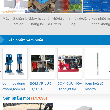
Máy hút chân không
Máy hút chân không
Mẫu thử máy dò kim
Băng keo nhiệt m
sát da
băng tải Old Rivers
loại
chân không
Sản phẩm xem nhiều
‹
›
bom truc dung
BƠM ÁP LỰC
BOM CUU HOA
bơm hoả tiển
ewara,bom bu
TỰ ĐỘNG
Diesel,BOM
Mastra
ewara
CHUA CHAY
Sản phẩm mới
(147896)