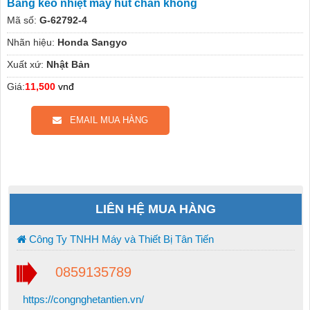
Băng keo nhiệt máy hút chân không
Mã số:
G-62792-4
Nhãn hiệu:
Honda Sangyo
Xuất xứ:
Nhật Bản
Giá:
11,500
vnđ
EMAIL MUA HÀNG
LIÊN HỆ MUA HÀNG
Công Ty TNHH Máy và Thiết Bị Tân Tiến
0859135789
https://congnghetantien.vn/