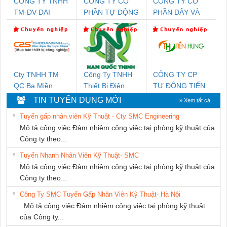
CONG TY TNHH
CÔNG TY CỔ
CÔNG TY CỔ
TM-DV DAI
PHẦN TỰ ĐỘNG
PHẦN DÂY VÀ
DONG THANH
TIẾN HƯNG
CÁP ĐIỆN
THƯỢNG ĐÌNH
Cty TNHH TM
Công Ty TNHH
CÔNG TY CP
QC Ba Miền
Thiết Bị Điện
TỰ ĐỘNG TIẾN
Nam Quốc Thịnh
HƯNG
TIN TUYỂN DỤNG MỚI
» Xem tất cả
Tuyển gấp nhân viên Kỹ Thuật - Cty SMC Engineering
Mô tả công việc Đảm nhiệm công việc tại phòng kỹ thuật của
Công ty theo...
Tuyển Nhanh Nhân Viên Kỹ Thuật- SMC
Mô tả công việc Đảm nhiệm công việc tại phòng kỹ thuật của
Công ty theo...
Công Ty SMC Tuyển Gấp Nhân Viên Kỹ Thuật- Hà Nội
Mô tả công việc Đảm nhiệm công việc tại phòng kỹ thuật
của Công ty...