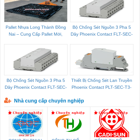
Pallet Nhựa Long Thành Đồng
Bộ Chống Sét Nguồn 3 Pha 5
Nai – Cung Cấp Pallet Mới,
Dây Phoenix Contact FLT-SEC-
C
Pallet Cũ Giá Tốt
P-T1-3S-264/50-FM - 2909589
Bộ Chống Sét Nguồn 3 Pha 5
Thiết Bị Chống Sét Lan Truyền
B
Dây Phoenix Contact FLT-SEC-
Phoenix Contact PLT-SEC-T3-
P-T1-3S-440/35-FM - 2908264
230-FM-PT - 2907928
Nhà cung cấp chuyên nghiệp