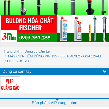
Trang chủ
Dụng cụ cầm tay
MÁY CƯA KIẾM DÙNG PIN 12V - 060164L9L2 - GSA 12V-LI
(SOLO) - BOSCH
Dụng cụ cầm tay
Sản phẩm VIP cùng nhóm