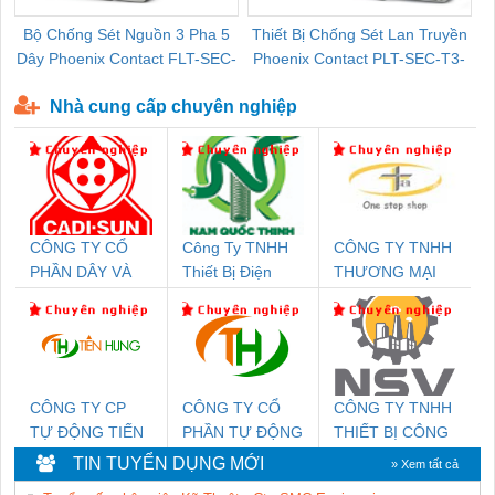
Bộ Chống Sét Nguồn 3 Pha 5
Thiết Bị Chống Sét Lan Truyền
B
Dây Phoenix Contact FLT-SEC-
Phoenix Contact PLT-SEC-T3-
P-T1-3S-440/35-FM - 2908264
230-FM-PT - 2907928
Nhà cung cấp chuyên nghiệp
CÔNG TY CỔ
Công Ty TNHH
CÔNG TY TNHH
PHẦN DÂY VÀ
Thiết Bị Điện
THƯƠNG MẠI
CÁP ĐIỆN
Nam Quốc Thịnh
THIÊN ÂN VIỆT
THƯỢNG ĐÌNH
NAM
CÔNG TY CP
CÔNG TY CỔ
CÔNG TY TNHH
TỰ ĐỘNG TIẾN
PHẦN TỰ ĐỘNG
THIẾT BỊ CÔNG
HƯNG
TIẾN HƯNG
NGHIỆP NIHON
TIN TUYỂN DỤNG MỚI
» Xem tất cả
SETSUBI VIỆT