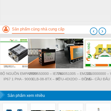
Sản phẩm cùng nhà cung cấp
‹
›
BỘ NGUỒN EMPARRO
2828550000 – IE-SW-
7760051005 – EM220-
1010000000 –
IP67 1 PHA - 9000-
ELB-08-8TX – BỘ
RTU-4DI2DO – ĐỒNG
2.5 – CẦU ĐẤU
11112-1962020 -
CHIA MẠNG 8 CỔNG
HỒ ĐO DÒNG ĐIỆN,
NỐI ĐẤT –
EMPARRO IP67
RJ45 – WEIDMULLER
ĐO ĐIỆN ÁP –
WEIDMULLE
POWER SUPPLY 1-
Sản phẩm xem nhiều
WEIDMULLER
TIENHUNGTE
PHASE