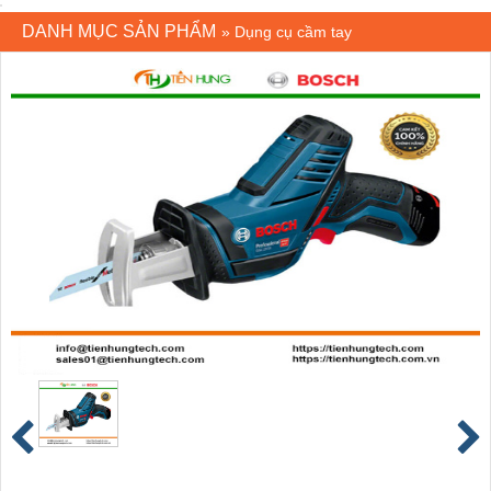
DANH MỤC SẢN PHẨM
»
Dụng cụ cầm tay