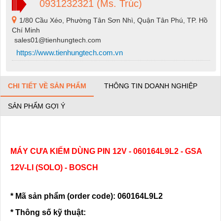
0931232321 (Ms. Trúc)
1/80 Cầu Xéo, Phường Tân Sơn Nhì, Quận Tân Phú, TP. Hồ
Chí Minh
sales01@tienhungtech.com
https://www.tienhungtech.com.vn
CHI TIẾT VỀ SẢN PHẨM
THÔNG TIN DOANH NGHIỆP
SẢN PHẨM GỢI Ý
MÁY CƯA KIẾM DÙNG PIN 12V - 060164L9L2 - GSA
12V-LI (SOLO) - BOSCH
* Mã sản phẩm (order code): 060164L9L2
* Thông số kỹ thuật: