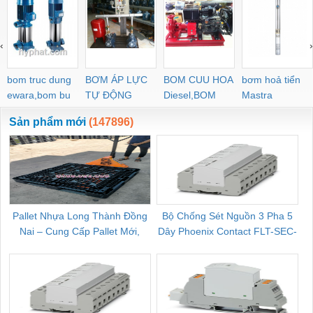
‹
›
bom truc dung
BƠM ÁP LỰC
BOM CUU HOA
bơm hoả tiển
ewara,bom bu
TỰ ĐỘNG
Diesel,BOM
Mastra
ewara
CHUA CHAY
Sản phẩm mới
(147896)
Pallet Nhựa Long Thành Đồng
Bộ Chống Sét Nguồn 3 Pha 5
Nai – Cung Cấp Pallet Mới,
Dây Phoenix Contact FLT-SEC-
C
Pallet Cũ Giá Tốt
P-T1-3S-264/50-FM - 2909589