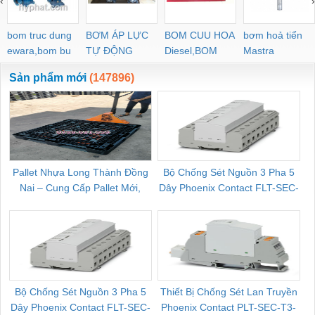
‹
›
bom truc dung
BƠM ÁP LỰC
BOM CUU HOA
bơm hoả tiển
ewara,bom bu
TỰ ĐỘNG
Diesel,BOM
Mastra
ewara
CHUA CHAY
Sản phẩm mới
(147896)
Pallet Nhựa Long Thành Đồng
Bộ Chống Sét Nguồn 3 Pha 5
Nai – Cung Cấp Pallet Mới,
Dây Phoenix Contact FLT-SEC-
C
Pallet Cũ Giá Tốt
P-T1-3S-264/50-FM - 2909589
Bộ Chống Sét Nguồn 3 Pha 5
Thiết Bị Chống Sét Lan Truyền
B
Dây Phoenix Contact FLT-SEC-
Phoenix Contact PLT-SEC-T3-