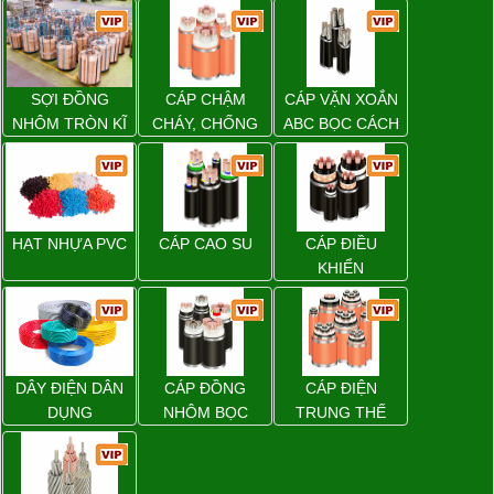
SỢI ĐỒNG
CÁP CHẬM
CÁP VẶN XOẮN
NHÔM TRÒN KĨ
CHÁY, CHỐNG
ABC BỌC CÁCH
THUẬT ĐIỆN
CHÁY
ĐIỆN XLPE
HẠT NHỰA PVC
CÁP CAO SU
CÁP ĐIỀU
KHIỂN
DÂY ĐIỆN DÂN
CÁP ĐỒNG
CÁP ĐIỆN
DỤNG
NHÔM BỌC
TRUNG THẾ