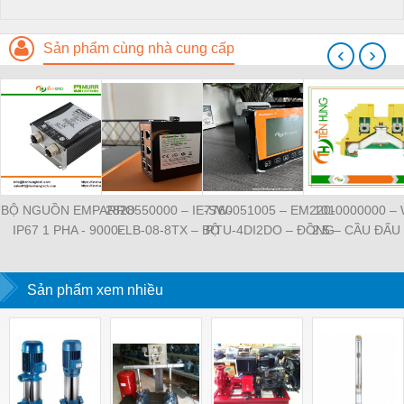
Sản phẩm cùng nhà cung cấp
‹
›
BỘ NGUỒN EMPARRO
2828550000 – IE-SW-
7760051005 – EM220-
1010000000 –
IP67 1 PHA - 9000-
ELB-08-8TX – BỘ
RTU-4DI2DO – ĐỒNG
2.5 – CẦU ĐẤU
11112-1962020 -
CHIA MẠNG 8 CỔNG
HỒ ĐO DÒNG ĐIỆN,
NỐI ĐẤT –
EMPARRO IP67
RJ45 – WEIDMULLER
ĐO ĐIỆN ÁP –
WEIDMULLE
POWER SUPPLY 1-
Sản phẩm xem nhiều
WEIDMULLER
TIENHUNGTE
PHASE