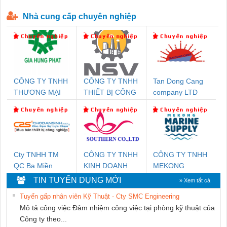
P-T1-3S-440/35-FM - 2908264
230-FM-PT - 2907928
Nhà cung cấp chuyên nghiệp
CÔNG TY TNHH
CÔNG TY TNHH
Tan Dong Cang
THƯƠNG MẠI
THIẾT BỊ CÔNG
company LTD
DỊCH VỤ KỸ
NGHIỆP NIHON
THUẬT ĐIỆN CƠ
SETSUBI VIỆT
GIA HƯNG PHÁT
NAM
Cty TNHH TM
CÔNG TY TNHH
CÔNG TY TNHH
QC Ba Miền
KINH DOANH
MEKONG
DỊCH VỤ XNK
MARINE
TIN TUYỂN DỤNG MỚI
» Xem tất cả
PHƯƠNG NAM
SUPPLY
Tuyển gấp nhân viên Kỹ Thuật - Cty SMC Engineering
Mô tả công việc Đảm nhiệm công việc tại phòng kỹ thuật của
Công ty theo...