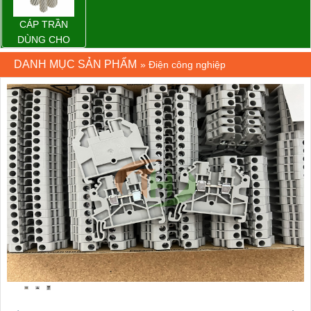
CÁP TRẦN
DÙNG CHO
ĐƯỜNG DÂY
DANH MỤC SẢN PHẨM
»
Điện công nghiệp
TẢI ĐIỆN TRÊN
KHÔNG