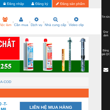
Đăng nhập
Đăng ký
Đăng sản phẩm
Tin tức
iệc làm
Cần mua
Dịch vụ
Nhà cung cấp
Video clip
Quy
định
Bảng
giá QC
 A-COD
 -T-
LIÊN HỆ MUA HÀNG
 M8