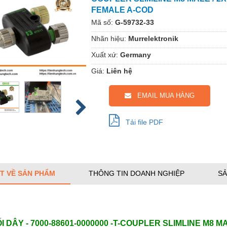
FEMALE A-COD
Mã số:
G-59732-33
Nhãn hiệu:
Murrelektronik
Xuất xứ:
Germany
Giá:
Liên hệ
EMAIL MUA HÀNG
Tải file PDF
ẾT VỀ SẢN PHẨM
THÔNG TIN DOANH NGHIỆP
SẢ
I DÂY - 7000-88601-0000000 -T-COUPLER SLIMLINE M8 M