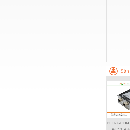
Nước-Vật tư thiết bị
Phốt cơ khí
Sắt, thép, inox các loại
Thí nghiệm-Trang thiết bị
Thiết bị chiếu sáng
Thiết bị chống sét
Thiết bị an ninh
Sản 
Thiết bị công nghiệp
Thiết bị công trình
Thiết bị điện
Thiết bị giáo dục
Thiết bị khác
BỘ NGUỒN
IP67 1 PH