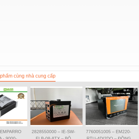
phẩm cùng nhà cung cấp
 EMPARRO
2828550000 – IE-SW-
7760051005 – EM220-
A - 9000-
ELB-08-8TX – BỘ
RTU-4DI2DO – ĐỒNG