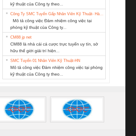
MEKONG MARINE
Thiết Bị Điện Nam
THƯƠNG MẠI
enix Contact
tấm pin
điện chuỗi
ray W
kỹ thuật của Công ty theo...
SUPPLY
Quốc Thịnh
THIÊN ÂN VIỆT
6960 – PSR-
TRANSCLINIC 16I+
TRANSCLINIC 16I+
BAS 
Công Ty SMC Tuyển Gấp Nhân Viên Kỹ Thuật- Hà Nội
NAM
SCP-
1K5 L (2433950000)
(2008130000)
(28
Mô tả công việc Đảm nhiệm công việc tại
/FSP/2X1/1X2
phòng kỹ thuật của Công ty...
CM88 jp net
CÔNG TY TNHH
CONG TY TNHH
CÔNG TY CỔ
CM88 là nhà cái cá cược trực tuyến uy tín, sở
THIẾT BỊ CÔNG
TM-DV DAI DONG
PHẦN DÂY VÀ
iám sát chuỗi
Bộ chỉnh lưu nguồn
Nẹp nhôm chống
Bộ c
hữu thế giới giải trí hiện...
NGHIỆP NIHON
THANH
CÁP ĐIỆN
tấm pin
điện TRANSCLINIC
trơn Đà Nẵng
giám 
SETSUBI VIỆT
THƯỢNG ĐÌNH
SMC Tuyển 01 Nhân Viên Kỹ Thuật-HN
SCLINIC 16I+
BKE 1K5.4
Sola
NAM
Mô tả công việc Đảm nhiệm công việc tại phòng
 (2502520000)
(7791400879)2. Giá
TRAN
kỹ thuật của Công ty theo...
1K5.4