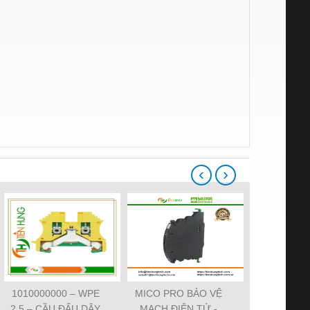
‹
›
1010000000 – WPE
MICO PRO BẢO VỆ
ĐẦU CẮM VA
2.5 – CẦU ĐẤU DÂY
MẠCH ĐIỆN TỬ -
7000-29021-