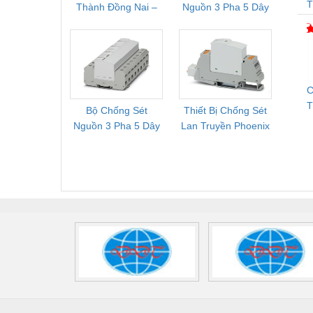
T
Thành Đồng Nai –
Nguồn 3 Pha 5 Dây
Phoe
M
Vật liệu xây dựng
Cung Cấp Pallet
Phoenix Contact
PSR-
Mới, Pallet Cũ Giá
FLT-SEC-P-T1-3S-
1NC-
Vòng bi - Bạc đạn
Tốt
264/50-FM -
2
2909589
Xe hơi - Phụ tùng
C
Xe máy - Phụ tùng
Bộ Chống Sét
Thiết Bị Chống Sét
Bộ L
Xe tải - phụ tùng
D
Nguồn 3 Pha 5 Dây
Lan Truyền Phoenix
Công
T
Phoenix Contact
Contact PLT-SEC-
Phoe
Y khoa - Trang thiết bị
G
FLT-SEC-P-T1-3S-
T3-230-FM-PT -
QU
440/35-FM -
2907928
UPS/23
2908264
-