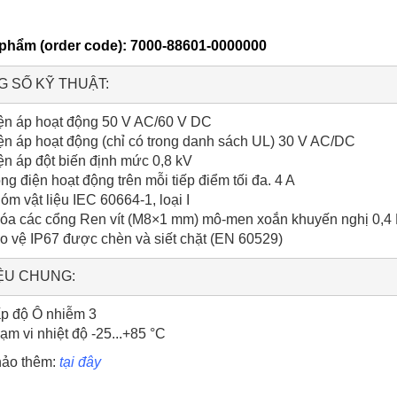
phẩm (order code): 7000-88601-0000000
ện áp hoạt động 50 V AC/60 V DC
ện áp hoạt động (chỉ có trong danh sách UL) 30 V AC/DC
ện áp đột biến định mức 0,8 kV
ng điện hoạt động trên mỗi tiếp điểm tối đa. 4 A
óm vật liệu IEC 60664-1, loại I
óa các cổng Ren vít (M8×1 mm) mô-men xoắn khuyến nghị 0,4
o vệ IP67 được chèn và siết chặt (EN 60529)
p độ Ô nhiễm 3
ạm vi nhiệt độ -25...+85 °C
ảo thêm:
tại đây