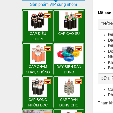
Sản phẩm VIP cùng nhóm
Dịch vụ - Thi công
Mã sản 
Điện công nghiệp
Điện gia dụng
Điện Lạnh
CÁP ĐIỀU
CÁP CAO SU
Đi
KHIỂN
Đi
Đóng tàu Thiết bị
Đi
Đúc chính xác Thiết bị
Dò
Nh
Dụng cụ cầm tay
Kh
CÁP CHẬM
DÂY ĐIỆN DÂN
Bả
Dụng cụ cắt gọt
CHÁY, CHỐNG
DỤNG
CHÁY
Dụng cụ điện
Dụng cụ đo
Cấ
Ph
Gỗ - Trang thiết bị
CÁP ĐỒNG
CÁP TRẦN
Tham kh
Hàn cắt - Thiết bị
NHÔM BỌC
DÙNG CHO
ĐƯỜNG DÂY