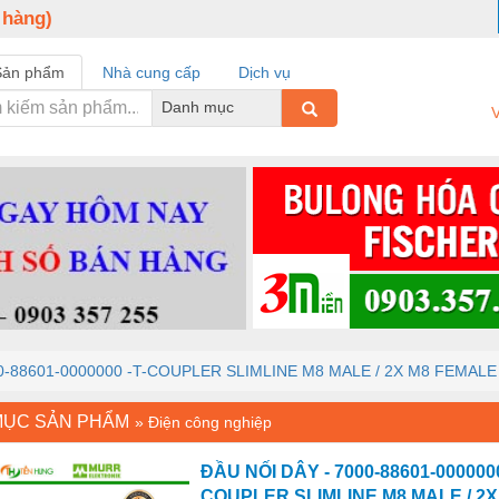
 hàng)
Sản phẩm
Nhà cung cấp
Dịch vụ
Danh mục
V
00-88601-0000000 -T-COUPLER SLIMLINE M8 MALE / 2X M8 FEMALE
MỤC SẢN PHẨM
»
Điện công nghiệp
ĐẦU NỐI DÂY - 7000-88601-0000000
COUPLER SLIMLINE M8 MALE / 2X