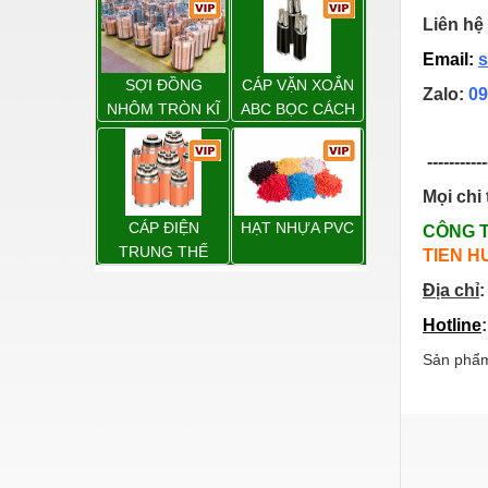
Hóa chất-Trang thiết bị
TẢI ĐIỆN TRÊN
Liên hệ 
KHÔNG
Kệ công nghiệp
Email:
s
Khí nén - Thiết bị
SỢI ĐỒNG
CÁP VẶN XOẮN
Zalo:
09
NHÔM TRÒN KĨ
ABC BỌC CÁCH
Khuôn mẫu - Phụ tùng
THUẬT ĐIỆN
ĐIỆN XLPE
-----------
Lọc công nghiệp
Mọi chi 
Máy công cụ - Phụ tùng
CÁP ĐIỆN
HẠT NHỰA PVC
CÔNG 
Mỏ - Trang thiết bị
TRUNG THẾ
TIEN H
Mô tơ - Hộp số
Địa chỉ
:
Môi trường - Thiết bị
Hotline
Nâng hạ - Trang thiết bị
Sản phẩm
Nội - Ngoại thất - văn phòng
Nồi hơi - Trang thiết bị
Nông nghiệp - Thiết bị