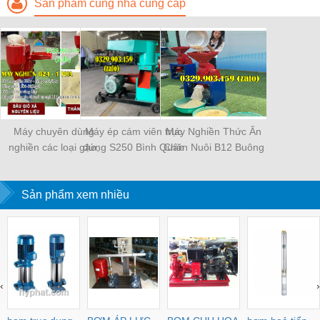
Sản phẩm cùng nhà cung cấp
Máy chuyên dùng
Máy ép cám viên trục
Máy Nghiền Thức Ăn
nghiền các loại gạo,
đứng S250 Bình Quân
Chăn Nuôi B12 Buông
ngô hạt, thóc, trấu...
Thẳng
thành bột cám làm thức
ăn cho gia súc - gia
Sản phẩm xem nhiều
cầm
‹
›