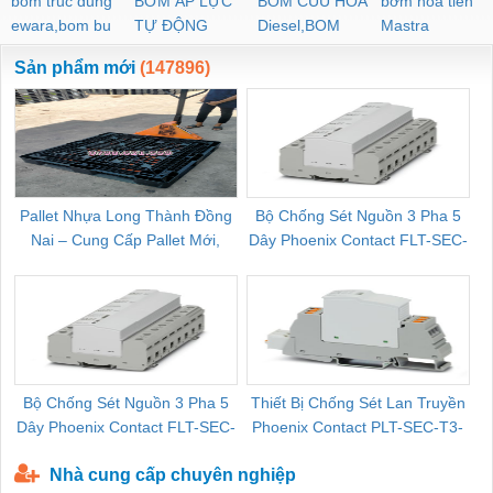
bom truc dung
BƠM ÁP LỰC
BOM CUU HOA
bơm hoả tiển
ewara,bom bu
TỰ ĐỘNG
Diesel,BOM
Mastra
ewara
CHUA CHAY
Sản phẩm mới
(147896)
Pallet Nhựa Long Thành Đồng
Bộ Chống Sét Nguồn 3 Pha 5
Nai – Cung Cấp Pallet Mới,
Dây Phoenix Contact FLT-SEC-
C
Pallet Cũ Giá Tốt
P-T1-3S-264/50-FM - 2909589
Bộ Chống Sét Nguồn 3 Pha 5
Thiết Bị Chống Sét Lan Truyền
B
Dây Phoenix Contact FLT-SEC-
Phoenix Contact PLT-SEC-T3-
P-T1-3S-440/35-FM - 2908264
230-FM-PT - 2907928
Nhà cung cấp chuyên nghiệp