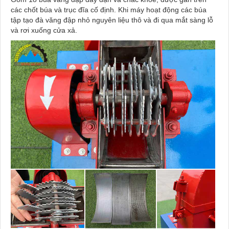
các chốt búa và trục đĩa cố định. Khi máy hoạt động các búa
tập tạo đà văng đập nhỏ nguyên liệu thô và đi qua mắt sàng lỗ
và rơi xuống cửa xả
.