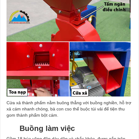
Cửa xả thành phẩm nằm buông thẳng với buồng nghiền, hỗ trợ
xả cám nhanh chóng, bà con cso thể buộc túi vải để tiện thu
gom thành phẩm bột cám.
Buồng làm việc
Gồm 18 búa
văng
đập dày dặn và chắc khỏe, được gắn trên