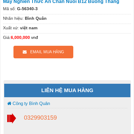
Máy Nghiền Thức Ăn Chăn Nuôi B12 Buông Thẳng
Mã số:
G-56340-3
Nhãn hiệu:
Bình Quân
Xuất xứ:
việt nam
Giá:
6,000,000
vnđ
EMAIL MUA HÀNG
LIÊN HỆ MUA HÀNG
Công ty Bình Quân
0329903159