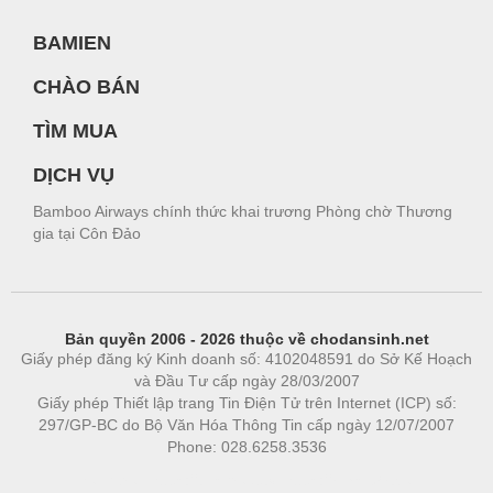
BAMIEN
CHÀO BÁN
TÌM MUA
DỊCH VỤ
Bamboo Airways chính thức khai trương Phòng chờ Thương
gia tại Côn Đảo
Bản quyền 2006 - 2026 thuộc về chodansinh.net
Giấy phép đăng ký Kinh doanh số: 4102048591 do Sở Kế Hoạch
và Đầu Tư cấp ngày 28/03/2007
Giấy phép Thiết lập trang Tin Điện Tử trên Internet (ICP) số:
297/GP-BC do Bộ Văn Hóa Thông Tin cấp ngày 12/07/2007
Phone: 028.6258.3536
Phòng trọ
|
https://bdsgroup.vn
https://kqxs123.com