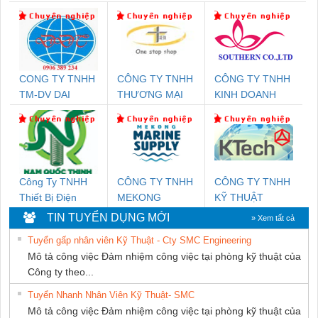
CONG TY TNHH
CÔNG TY TNHH
CÔNG TY TNHH
TM-DV DAI
THƯƠNG MẠI
KINH DOANH
DONG THANH
THIÊN ÂN VIỆT
DỊCH VỤ XNK
NAM
PHƯƠNG NAM
Công Ty TNHH
CÔNG TY TNHH
CÔNG TY TNHH
Thiết Bị Điện
MEKONG
KỸ THUẬT
Nam Quốc Thịnh
MARINE
KTECH VIỆT
TIN TUYỂN DỤNG MỚI
» Xem tất cả
SUPPLY
NAM
Tuyển gấp nhân viên Kỹ Thuật - Cty SMC Engineering
Mô tả công việc Đảm nhiệm công việc tại phòng kỹ thuật của
Công ty theo...
Tuyển Nhanh Nhân Viên Kỹ Thuật- SMC
Mô tả công việc Đảm nhiệm công việc tại phòng kỹ thuật của