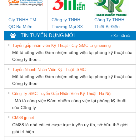
Cty TNHH TM
Công ty TNHH
Công Ty TNHH
QC Ba Miền
Thương Mại SX
Thiết Bị Điện
Ba Miền
Nam Quốc Thịnh
TIN TUYỂN DỤNG MỚI
» Xem tất cả
Tuyển gấp nhân viên Kỹ Thuật - Cty SMC Engineering
Mô tả công việc Đảm nhiệm công việc tại phòng kỹ thuật của
Công ty theo...
Tuyển Nhanh Nhân Viên Kỹ Thuật- SMC
Mô tả công việc Đảm nhiệm công việc tại phòng kỹ thuật của
Công ty theo...
Công Ty SMC Tuyển Gấp Nhân Viên Kỹ Thuật- Hà Nội
Mô tả công việc Đảm nhiệm công việc tại phòng kỹ thuật
của Công ty...
CM88 jp net
CM88 là nhà cái cá cược trực tuyến uy tín, sở hữu thế giới
giải trí hiện...