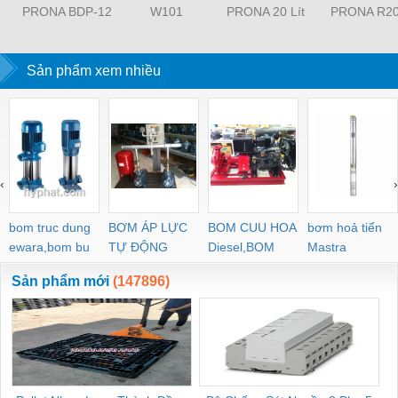
PRONA BDP-12
W101
PRONA 20 Lít
PRONA R2
Sản phẩm xem nhiều
‹
›
bom truc dung
BƠM ÁP LỰC
BOM CUU HOA
bơm hoả tiển
ewara,bom bu
TỰ ĐỘNG
Diesel,BOM
Mastra
ewara
CHUA CHAY
Sản phẩm mới
(147896)