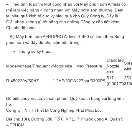
– Theo tính toán thì Một công nhân với Máy phun sơn Airless có
thể làm việc bằng 4 công nhân với Máy bơm sơn thường, Đem
lại hiệu quả kinh tế cực kỳ hiệu quả cho Quý Công ty, Đây là
Giải pháp không gì tốt bằng cho những Công ty cần tiết kiệm
Chi phí đầu vào.
– Bộ Máy bơm sơn AEROPRO Airless R-450 có kèm theo Súng
phun sơn và đầy đủ phụ kiện bên trong.
Thông số kỹ thuật:
Standard
Spr
Model
Voltage/Frequency
Motor size
Max Pressure
Nozzle
widt
size
517
250
R-450
220V/50HZ
1.2HP/900W
227bar/3300PSI
(0.0017″)
31
Để biết chuyên sâu về sản phẩm, Quý khách hàng vui lòng liên
hệ:
Công ty TNHH Thiết Bị Công Nghiệp Phát Phát Lộc
Địa chỉ: 19H, Đường 588, Tổ 6, KP.1, P. Phước Long A, Quận 9
– TPHCM