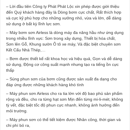
– Lời đầu tiên Công ty Phát Phát Lộc xin phép được giới thiệu
đến Quý khách hàng đây là Dòng bơm cực chất, Rất thích hợp
và cực kỹ phù hợp cho những xưởng nhỏ, vừa và lớn, dễ dàng
sử dụng ở bất kỳ lĩnh lực sơn.
– Máy bơm sơn Airless là dòng máy đa năng hầu như ứng dụng
trong nhiều lĩnh vực: Sơn trong xây dựng, Thiết bị hóa chất,
Sơn lên Gỗ, Khung sườn Ô tô xe máy, Và đặc biệt chuyên sơn
Kết Cấu Nhà Thép,…
– Bơm được thiết kế rất khoa học và hiệu quả, Gọn và dễ dàng
sử dụng, Động cơ công suất mạnh nhưng tạo ra tiếng ồn cực
thấp
– Súng phun sơn của bơm cũng được sản xuất đa dạng cho
đáp ứng được những khách hàng khó tính
– Máy phun sơn Airless cho ra tia lớn với độ bao phủ sản phẩm
rộng và đều, cho ra từng hạt sơn Mịn đến từng mi-li-mét, không
tỳ vết, đặc biệt tốc độ phun cực nhanh, không ảnh hưởng đến
môi trường.
– Máy phun sơn có thể tiết kiệm được Nhân công, thời gian và
chi phí bỏ ra,