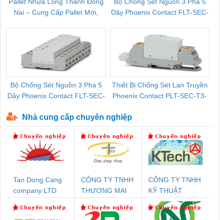
Pallet Nhựa Long Thành Đồng
Bộ Chống Sét Nguồn 3 Pha 5
Nai – Cung Cấp Pallet Mới,
Dây Phoenix Contact FLT-SEC-
C
Pallet Cũ Giá Tốt
P-T1-3S-264/50-FM - 2909589
Bộ Chống Sét Nguồn 3 Pha 5
Thiết Bị Chống Sét Lan Truyền
B
Dây Phoenix Contact FLT-SEC-
Phoenix Contact PLT-SEC-T3-
P-T1-3S-440/35-FM - 2908264
230-FM-PT - 2907928
Nhà cung cấp chuyên nghiệp
Tan Dong Cang
CÔNG TY TNHH
CÔNG TY TNHH
company LTD
THƯƠNG MẠI
KỸ THUẬT
THIÊN ÂN VIỆT
KTECH VIỆT
NAM
NAM