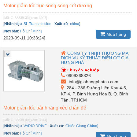
Motor giảm tốc trục song song cốt dương
[Mã: G-33839-33]
[xem: 3097]
[
Nhãn hiệu
:
SL Transmission
-
Xuất xứ
:
china]
[
Nơi bán
:
Hồ Chí Minh]
Mua hàng
2023-09-11 10:33:24]
CÔNG TY TNHH THƯƠNG MẠI
DỊCH VỤ KỸ THUẬT ĐIỆN CƠ GIA
HƯNG PHÁT
0909368326
info@giahungphatco.com
284 - 286 Đường Liên Khu 4-5,
KP 4, P. Bình Hưng Hòa B, Q. Bình
Tân, TP.HCM
Motor giảm tốc bánh răng xéo chân đế
[Mã: G-33839-40]
[xem: 3374]
[
Nhãn hiệu
:
VARIO DRIVE
-
Xuất xứ
:
Chiếc Giang China]
[
Nơi bán
:
Hồ Chí Minh]
Mua hàng