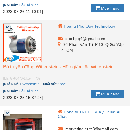
[
Nơi bán
:
Hồ Chí Minh]
Mua hàng
2023-07-26 11:10:01]
Hoang Phu Quy Technology
duc.hpq4@gmail.com
94 Phan Văn Trị, P.10, Q.Gò Vấp,
TP.HCM
Bộ truyền động Wittenstein - Hộp giảm tốc Wittenstein
[Mã: G-60470-1]
[xem: 762]
[
Nhãn hiệu
:
Wittenstein
-
Xuất xứ
:
Khác]
[
Nơi bán
:
Hồ Chí Minh]
Mua hàng
2023-07-25 15:37:24]
Công ty TNHH TM Kỹ Thuật Âu
Châu
marketing.eutc3@gmail.com