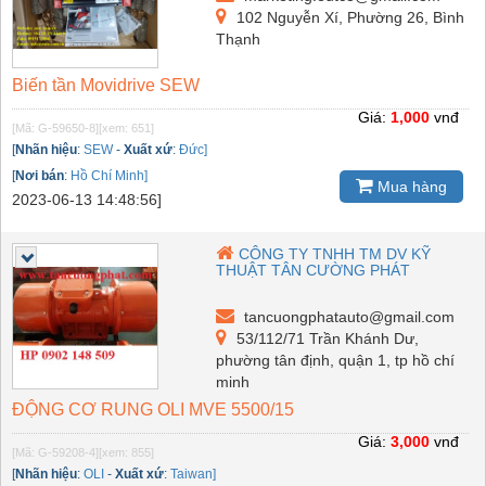
102 Nguyễn Xí, Phường 26, Bình
Thạnh
Biến tần Movidrive SEW
Giá:
1,000
vnđ
[Mã: G-59650-8]
[xem: 651]
[
Nhãn hiệu
:
SEW
-
Xuất xứ
:
Đức]
[
Nơi bán
:
Hồ Chí Minh]
Mua hàng
2023-06-13 14:48:56]
CÔNG TY TNHH TM DV KỸ
THUẬT TÂN CƯỜNG PHÁT
tancuongphatauto@gmail.com
53/112/71 Trần Khánh Dư,
phường tân định, quận 1, tp hồ chí
minh
ĐỘNG CƠ RUNG OLI MVE 5500/15
Giá:
3,000
vnđ
[Mã: G-59208-4]
[xem: 855]
[
Nhãn hiệu
:
OLI
-
Xuất xứ
:
Taiwan]