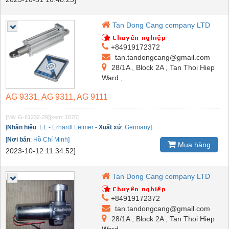
Tan Dong Cang company LTD
+84919172372
tan.tandongcang@gmail.com
28/1A , Block 2A , Tan Thoi Hiep
Ward ,
AG 9331, AG 9311, AG 9111
[Mã: G-61232-29]
[xem: 1670]
[
Nhãn hiệu
:
EL - Erhardt Leimer
-
Xuất xứ
:
Germany]
[
Nơi bán
:
Hồ Chí Minh]
Mua hàng
2023-10-12 11:34:52]
Tan Dong Cang company LTD
+84919172372
tan.tandongcang@gmail.com
28/1A , Block 2A , Tan Thoi Hiep
Ward ,