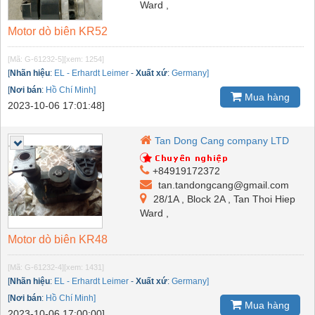
Ward ,
Motor dò biên KR52
[Mã: G-61232-5]
[xem: 1254]
[
Nhãn hiệu
:
EL - Erhardt Leimer
-
Xuất xứ
:
Germany]
[
Nơi bán
:
Hồ Chí Minh]
Mua hàng
2023-10-06 17:01:48]
Tan Dong Cang company LTD
+84919172372
tan.tandongcang@gmail.com
28/1A , Block 2A , Tan Thoi Hiep
Ward ,
Motor dò biên KR48
[Mã: G-61232-4]
[xem: 1431]
[
Nhãn hiệu
:
EL - Erhardt Leimer
-
Xuất xứ
:
Germany]
[
Nơi bán
:
Hồ Chí Minh]
Mua hàng
2023-10-06 17:00:00]