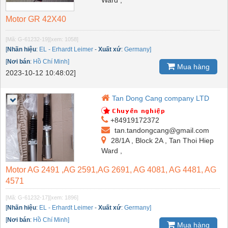
Motor GR 42X40
[Mã: G-61232-19]
[xem: 1058]
[
Nhãn hiệu
:
EL - Erhardt Leimer
-
Xuất xứ
:
Germany]
[
Nơi bán
:
Hồ Chí Minh]
Mua hàng
2023-10-12 10:48:02]
Tan Dong Cang company LTD
+84919172372
tan.tandongcang@gmail.com
28/1A , Block 2A , Tan Thoi Hiep
Ward ,
Motor AG 2491 ,AG 2591,AG 2691, AG 4081, AG 4481, AG
4571
[Mã: G-61232-17]
[xem: 1896]
[
Nhãn hiệu
:
EL - Erhardt Leimer
-
Xuất xứ
:
Germany]
[
Nơi bán
:
Hồ Chí Minh]
Mua hàng