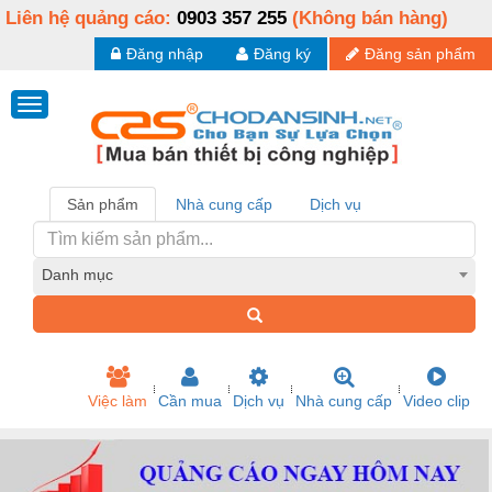
Liên hệ quảng cáo:
0903 357 255
(Không bán hàng)
Đăng nhập
Đăng ký
Đăng sản phẩm
Sản phẩm
Nhà cung cấp
Dịch vụ
Danh mục
Việc làm
Cần mua
Dịch vụ
Nhà cung cấp
Video clip