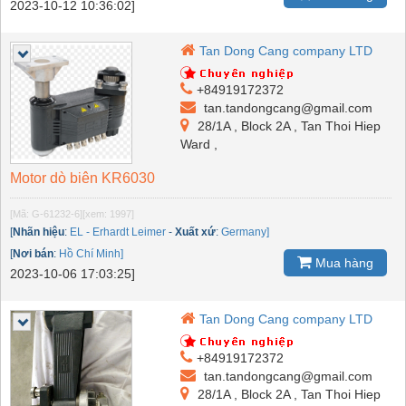
2023-10-12 10:36:02]
Tan Dong Cang company LTD
+84919172372
tan.tandongcang@gmail.com
28/1A , Block 2A , Tan Thoi Hiep
Ward ,
Motor dò biên KR6030
[Mã: G-61232-6]
[xem: 1997]
[
Nhãn hiệu
:
EL - Erhardt Leimer
-
Xuất xứ
:
Germany]
[
Nơi bán
:
Hồ Chí Minh]
Mua hàng
2023-10-06 17:03:25]
Tan Dong Cang company LTD
+84919172372
tan.tandongcang@gmail.com
28/1A , Block 2A , Tan Thoi Hiep