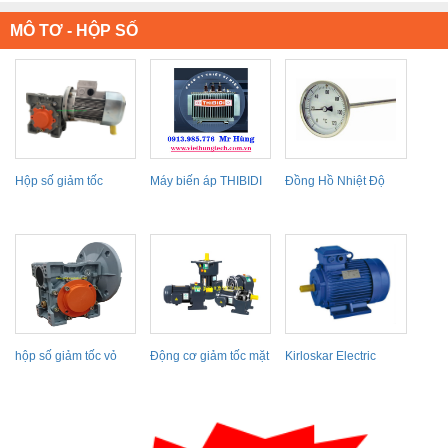
MÔ TƠ - HỘP SỐ
Hộp số giảm tốc
Máy biến áp THIBIDI
Đồng Hồ Nhiệt Độ
NMRV
hộp số giảm tốc vỏ
Động cơ giảm tốc mặt
Kirloskar Electric
nhôm NMRV
bích
Motors