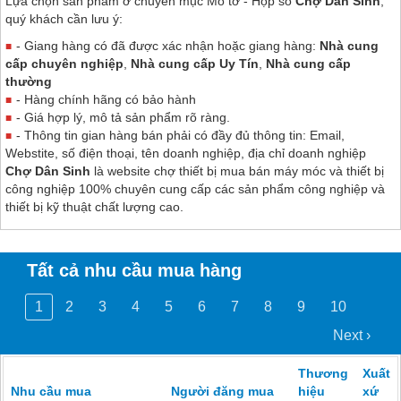
Lựa chọn sản phẩm ở chuyên mục Mô tơ - Hộp số
Chợ Dân Sinh
,
quý khách cần lưu ý:
- Giang hàng có đã được xác nhận hoặc giang hàng:
Nhà cung
cấp chuyên nghiệp
,
Nhà cung cấp Uy Tín
,
Nhà cung cấp
thường
- Hàng chính hãng có bảo hành
- Giá hợp lý, mô tả sản phẩm rõ ràng.
- Thông tin gian hàng bán phải có đầy đủ thông tin: Email,
Webstite, số điện thoại, tên doanh nghiệp, địa chỉ doanh nghiệp
Chợ Dân Sinh
là website chợ thiết bị mua bán máy móc và thiết bị
công nghiệp 100% chuyên cung cấp các sản phẩm công nghiệp và
thiết bị kỹ thuật chất lượng cao.
Tất cả nhu cầu mua hàng
1
2
3
4
5
6
7
8
9
10
Next ›
Thương
Xuất
Nhu cầu mua
Người đăng mua
hiệu
xứ