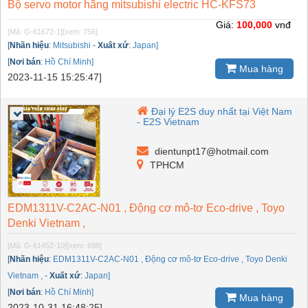
Bộ servo motor hãng mitsubishi electric HC-KFS73
Giá:
100,000
vnđ
[Mã: G-61672-1]
[xem: 756]
[
Nhãn hiệu
:
Mitsubishi
-
Xuất xứ
:
Japan]
[
Nơi bán
:
Hồ Chí Minh]
Mua hàng
2023-11-15 15:25:47]
Đại lý E2S duy nhất tại Việt Nam
- E2S Vietnam
dientunpt17@hotmail.com
TPHCM
EDM1311V-C2AC-N01 , Động cơ mô-tơ Eco-drive , Toyo
Denki Vietnam ,
[Mã: G-61452-10]
[xem: 698]
[
Nhãn hiệu
:
EDM1311V-C2AC-N01 , Động cơ mô-tơ Eco-drive , Toyo Denki
Vietnam ,
-
Xuất xứ
:
Japan]
[
Nơi bán
:
Hồ Chí Minh]
Mua hàng
2023-10-31 16:48:25]