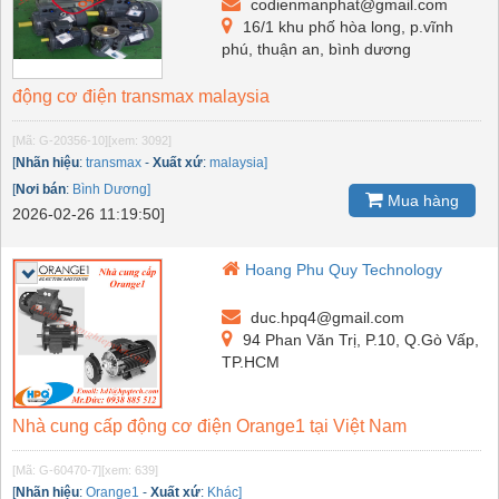
codienmanphat@gmail.com
16/1 khu phố hòa long, p.vĩnh
phú, thuận an, bình dương
động cơ điện transmax malaysia
[Mã: G-20356-10]
[xem: 3092]
[
Nhãn hiệu
:
transmax
-
Xuất xứ
:
malaysia]
[
Nơi bán
:
Bình Dương]
Mua hàng
2026-02-26 11:19:50]
Hoang Phu Quy Technology
duc.hpq4@gmail.com
94 Phan Văn Trị, P.10, Q.Gò Vấp,
TP.HCM
Nhà cung cấp động cơ điện Orange1 tại Việt Nam
[Mã: G-60470-7]
[xem: 639]
[
Nhãn hiệu
:
Orange1
-
Xuất xứ
:
Khác]