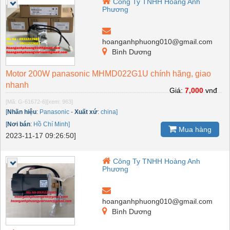
Công Ty TNHH Hoàng Anh
Phương
hoanganhphuong010@gmail.com
Bình Dương
Motor 200W panasonic MHMD022G1U chính hãng, giao
nhanh
Giá:
7,000
vnđ
[Mã: G-61672-6]
[xem: 963]
[
Nhãn hiệu
:
Panasonic
-
Xuất xứ
:
china]
[
Nơi bán
:
Hồ Chí Minh]
Mua hàng
2023-11-17 09:26:50]
Công Ty TNHH Hoàng Anh
Phương
hoanganhphuong010@gmail.com
Bình Dương