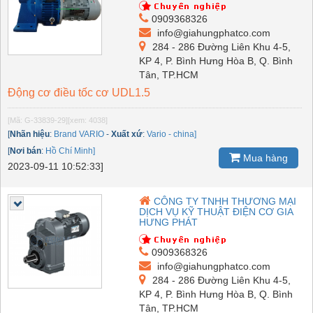
0909368326
info@giahungphatco.com
284 - 286 Đường Liên Khu 4-5,
KP 4, P. Bình Hưng Hòa B, Q. Bình
Tân, TP.HCM
Động cơ điều tốc cơ UDL1.5
[Mã: G-33839-29]
[xem: 4038]
[
Nhãn hiệu
:
Brand VARIO
-
Xuất xứ
:
Vario - china]
[
Nơi bán
:
Hồ Chí Minh]
Mua hàng
2023-09-11 10:52:33]
CÔNG TY TNHH THƯƠNG MẠI
DỊCH VỤ KỸ THUẬT ĐIỆN CƠ GIA
HƯNG PHÁT
0909368326
info@giahungphatco.com
284 - 286 Đường Liên Khu 4-5,
KP 4, P. Bình Hưng Hòa B, Q. Bình
Tân, TP.HCM