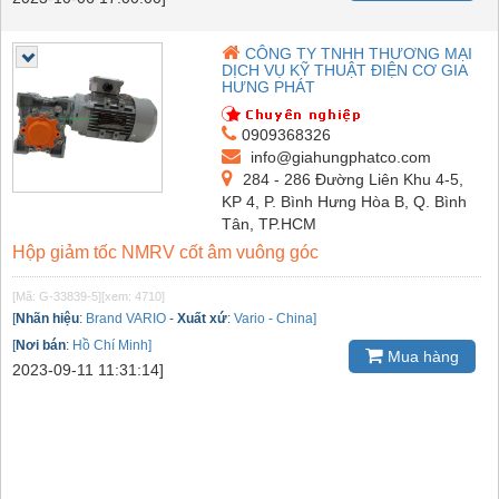
CÔNG TY TNHH THƯƠNG MẠI
DỊCH VỤ KỸ THUẬT ĐIỆN CƠ GIA
HƯNG PHÁT
0909368326
info@giahungphatco.com
284 - 286 Đường Liên Khu 4-5,
KP 4, P. Bình Hưng Hòa B, Q. Bình
Tân, TP.HCM
Hộp giảm tốc NMRV cốt âm vuông góc
[Mã: G-33839-5]
[xem: 4710]
[
Nhãn hiệu
:
Brand VARIO
-
Xuất xứ
:
Vario - China]
[
Nơi bán
:
Hồ Chí Minh]
Mua hàng
2023-09-11 11:31:14]