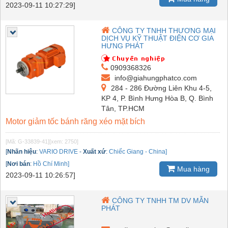
2023-09-11 10:27:29]
CÔNG TY TNHH THƯƠNG MẠI
DỊCH VỤ KỸ THUẬT ĐIỆN CƠ GIA
HƯNG PHÁT
0909368326
info@giahungphatco.com
284 - 286 Đường Liên Khu 4-5,
KP 4, P. Bình Hưng Hòa B, Q. Bình
Tân, TP.HCM
Motor giảm tốc bánh răng xéo mặt bích
[Mã: G-33839-41]
[xem: 2750]
[
Nhãn hiệu
:
VARIO DRIVE
-
Xuất xứ
:
Chiếc Giang - China]
[
Nơi bán
:
Hồ Chí Minh]
Mua hàng
2023-09-11 10:26:57]
CÔNG TY TNHH TM DV MẪN
PHÁT