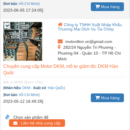
[
Nơi bán
:
Hồ Chí Minh]
Mua hàng
2023-06-05 17:24:05]
Công ty TNHH Xuất Nhập Khẩu
Thương Mại Dịch Vụ Tia Chớp
motordkm.vn@gmail.com
282/24 Nguyễn Tri Phương -
Phường 04 - Quận 10 - TP Hồ Chí
Minh
Chuyên cung cấp Motor DKM, mô tơ giảm tốc DKM Hàn
Quốc
[Mã: G-59408-1]
[xem: 1011]
[
Nhãn hiệu
:
DKM
-
Xuất xứ
:
Hàn Quốc]
[
Nơi bán
:
Hồ Chí Minh]
Mua hàng
2023-05-12 16:49:28]
Chọn sản phẩm để
Liên hệ nhà cung cấp