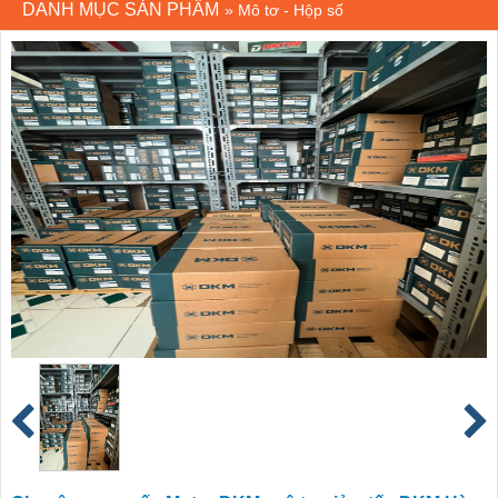
DANH MỤC SẢN PHẨM
»
Mô tơ - Hộp số