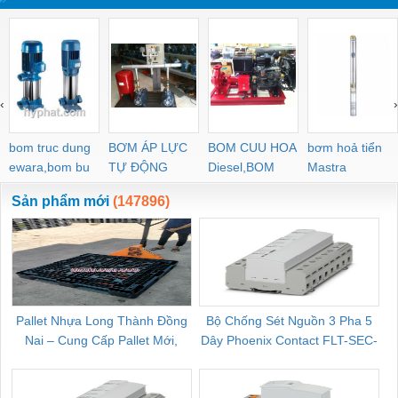
‹
›
bom truc dung
BƠM ÁP LỰC
BOM CUU HOA
bơm hoả tiển
ewara,bom bu
TỰ ĐỘNG
Diesel,BOM
Mastra
ewara
CHUA CHAY
Sản phẩm mới
(147896)
Pallet Nhựa Long Thành Đồng
Bộ Chống Sét Nguồn 3 Pha 5
Nai – Cung Cấp Pallet Mới,
Dây Phoenix Contact FLT-SEC-
C
Pallet Cũ Giá Tốt
P-T1-3S-264/50-FM - 2909589