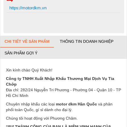
https://motordkm.vn
CHI TIẾT VỀ SẢN PHẨM
THÔNG TIN DOANH NGHIỆP
SẢN PHẨM GỢI Ý
Xin kính chào Quý Khách!
Công ty TNHH Xuất Nhập Khẩu Thương Mại Dịch Vụ Tia
Chớp
Địa chỉ: 282/24 Nguyễn Tri Phương - Phường 04 - Quận 10 - TP
Hồ Chí Minh
Chuyên nhập khẩu các loại
motor dkm Hàn Quốc
và phân
phối toàn Quốc, gí sỉ dành cho đại lý.
Chúng tôi hoạt động với Phương Châm.
“SỰ THÀNH CÔNG CỦA BẠN LÀ NIỀM VINH HẠNH CỦA