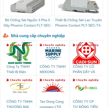
Bộ Chống Sét Nguồn 3 Pha 5
Thiết Bị Chống Sét Lan Truyền
B
Dây Phoenix Contact FLT-SEC-
Phoenix Contact PLT-SEC-T3-
P-T1-3S-440/35-FM - 2908264
230-FM-PT - 2907928
Nhà cung cấp chuyên nghiệp
Công Ty TNHH
CÔNG TY TNHH
CÔNG TY CỔ
Thiết Bị Điện
MEKONG
PHẦN DÂY VÀ
Nam Quốc Thịnh
MARINE
CÁP ĐIỆN
SUPPLY
THƯỢNG ĐÌNH
CÔNG TY TNHH
Tan Dong Cang
CÔNG TY CP
THƯƠNG MẠI
company LTD
TỰ ĐỘNG TIẾN