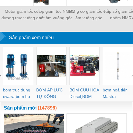
Motor giảm tốc cốt
Hộp giảm tốc NMRV
Động cơ giảm tốc cốt
hộp số giảm tố
dương trục vuông góc
cốt âm vuông góc
âm vuông góc
nhôm NMR
Sản phẩm xem nhiều
‹
›
bom truc dung
BƠM ÁP LỰC
BOM CUU HOA
bơm hoả tiển
ewara,bom bu
TỰ ĐỘNG
Diesel,BOM
Mastra
ewara
CHUA CHAY
Sản phẩm mới
(147896)