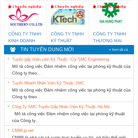
Nam Quốc Thịnh
CÁP ĐIỆN
THƯỢNG ĐÌNH
CÔNG TY TNHH
CÔNG TY TNHH
CÔNG TY TNHH
KINH DOANH
KỸ THUẬT
THƯƠNG MẠI
DỊCH VỤ XNK
KTECH VIỆT
DỊCH VỤ KỸ
TIN TUYỂN DỤNG MỚI
» Xem tất cả
PHƯƠNG NAM
NAM
THUẬT ĐIỆN CƠ
Tuyển gấp nhân viên Kỹ Thuật - Cty SMC Engineering
GIA HƯNG
Mô tả công việc Đảm nhiệm công việc tại phòng kỹ thuật của
PHÁT
Công ty theo...
Tuyển Nhanh Nhân Viên Kỹ Thuật- SMC
Mô tả công việc Đảm nhiệm công việc tại phòng kỹ thuật của
Công ty theo...
Công Ty SMC Tuyển Gấp Nhân Viên Kỹ Thuật- Hà Nội
Mô tả công việc Đảm nhiệm công việc tại phòng kỹ thuật
của Công ty...
CM88 jp net
CM88 là nhà cái cá cược trực tuyến uy tín, sở hữu thế giới