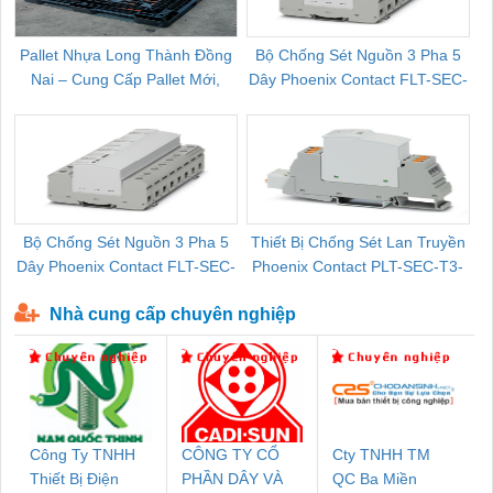
Pallet Nhựa Long Thành Đồng
Bộ Chống Sét Nguồn 3 Pha 5
Nai – Cung Cấp Pallet Mới,
Dây Phoenix Contact FLT-SEC-
C
Pallet Cũ Giá Tốt
P-T1-3S-264/50-FM - 2909589
Bộ Chống Sét Nguồn 3 Pha 5
Thiết Bị Chống Sét Lan Truyền
B
Dây Phoenix Contact FLT-SEC-
Phoenix Contact PLT-SEC-T3-
P-T1-3S-440/35-FM - 2908264
230-FM-PT - 2907928
Nhà cung cấp chuyên nghiệp
Công Ty TNHH
CÔNG TY CỔ
Cty TNHH TM
Thiết Bị Điện
PHẦN DÂY VÀ
QC Ba Miền