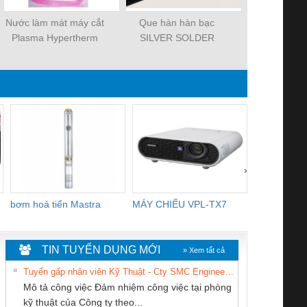
Nước làm mát máy cắt
Que hàn hàn bạc
Maní Crosb
Plasma Hypertherm
SILVER SOLDER
Bolt Type
Shack
›
bơm hoả tiển Mastra
MÁY CHIẾU VPL-TX7
BOM DINH
WHITE
TIN TUYỂN DỤNG MỚI
» Xem tất cả
Tuyển gấp nhân viên Kỹ Thuật - Cty SMC Engineering
Mô tả công việc Đảm nhiệm công việc tại phòng
kỹ thuật của Công ty theo...