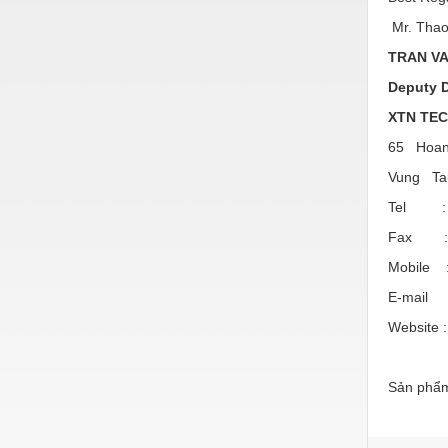
Hóa chất-Trang thiết bị
Mr. Tha
Kệ công nghiệp
TRAN V
Khí nén - Thiết bị
Deputy D
Khuôn mẫu - Phụ tùng
XTN TE
65 Hoan
Lọc công nghiệp
Vung T
Máy công cụ - Phụ tùng
Tel 
Mỏ - Trang thiết bị
Fax 
Mô tơ - Hộp số
Mobil
Môi trường - Thiết bị
E-mail
Website 
Nâng hạ - Trang thiết bị
Nội - Ngoại thất - văn phòng
Sản phẩm
Nồi hơi - Trang thiết bị
Nông nghiệp - Thiết bị