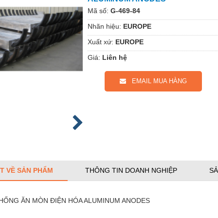
Mã số:
G-469-84
Nhãn hiệu:
EUROPE
Xuất xứ:
EUROPE
Giá:
Liên hệ
EMAIL MUA HÀNG
ẾT VỀ SẢN PHẨM
THÔNG TIN DOANH NGHIỆP
SẢ
HỐNG ĂN MÒN ĐIỆN HÓA ALUMINUM ANODES