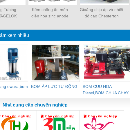
ng Tubing
Kẽm chống ăn mòn
Gioăng chịu áp và nhiệt
SWAGELOK
điện hóa zinc anode
độ cao Chesterton
ẩm xem nhiều
dung ewara,bom
BƠM ÁP LỰC TỰ ĐỘNG
BOM CUU HOA
Diesel,BOM CHUA CHAY
Nhà cung cấp chuyên nghiệp