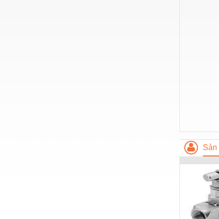
Nước-Vật tư thiết bị
Phốt cơ khí
Sắt, thép, inox các loại
Thí nghiệm-Trang thiết bị
Thiết bị chiếu sáng
Thiết bị chống sét
Thiết bị an ninh
Thiết bị công nghiệp
Sản 
Thiết bị công trình
Thiết bị điện
Thiết bị giáo dục
Thiết bị khác