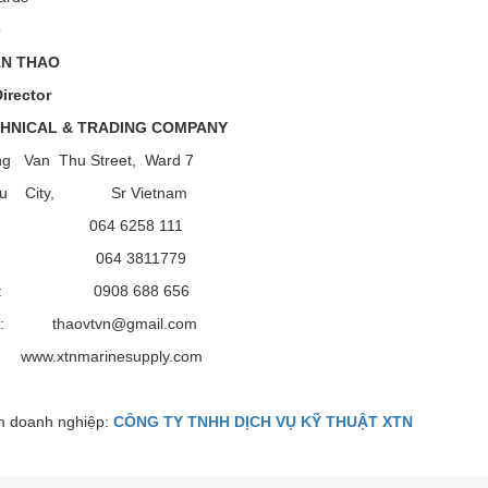
o
AN THAO
irector
CHNICAL & TRADING COMPANY
g Van Thu Street, Ward 7
au City, Sr Vietnam
: 064 6258 111
: 064 3811779
e : 0908 688 656
 : thaovtvn@gmail.com
: www.xtnmarinesupply.com
 doanh nghiệp:
CÔNG TY TNHH DỊCH VỤ KỸ THUẬT XTN