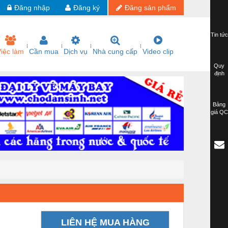
Đăng nhập
Đăng ký
Đăng sản phẩm
Tin tức
iệc làm
Cần mua
Dịch vụ
Nhà cung cấp
Video clip
Quy
định
Bảng
giá QC
LIÊN HỆ MUA HÀNG