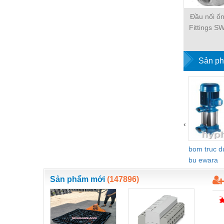
Thiết bị làm sạch
Đầu nối ố
Thiết bị sơn - Sơn
Fittings 
Thiết bị nhà bếp
Thiết bị nhiệt
Sản ph
Thiêt bị PCCC
Thiết bị truyền động
Thiết bị văn phòng
‹
Thiết bị viễn thông
Thủy lực-Thiết bị
bom truc 
bu ewara
Thủy sản - Trang thiết bị
Sản phẩm mới
(147896)
Tự động hoá
Van - Co các loại
Vật liệu mài mòn