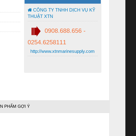
CÔNG TY TNHH DỊCH VỤ KỸ
THUẬT XTN
0908.688.656 -
0254.6258111
http://www.xtnmarinesupply.com
N PHẨM GỢI Ý