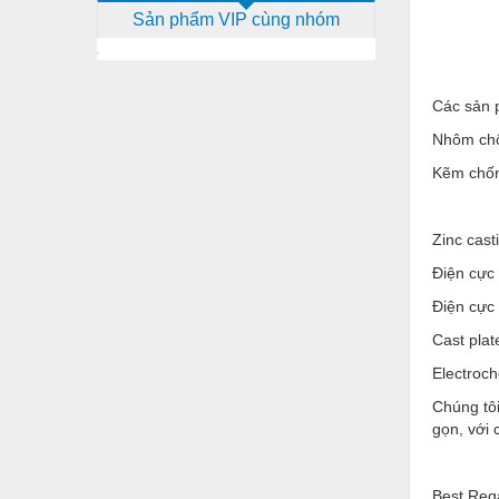
Sản phẩm VIP cùng nhóm
Dịch vụ - Thi công
Điện công nghiệp
Điện gia dụng
Các sản 
Nhôm chố
Điện Lạnh
Kẽm chốn
Đóng tàu Thiết bị
Đúc chính xác Thiết bị
Zinc cast
Dụng cụ cầm tay
Điện cực 
Dụng cụ cắt gọt
Điện cực
Cast plat
Dụng cụ điện
Electroch
Dụng cụ đo
Chúng tôi
Gỗ - Trang thiết bị
gọn, với 
Hàn cắt - Thiết bị
Best Reg