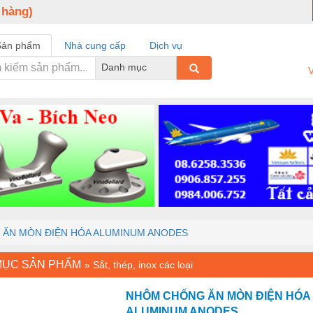
 hàng)
Sản phẩm
Nhà cung cấp
Dịch vụ
Danh mục
V
ĂN MÒN ĐIỆN HÓA ALUMINUM ANODES
MỤC SẢN PHẨM
»
Sắt, thép, inox các loại
NHÔM CHỐNG ĂN MÒN ĐIỆN HÓA
ALUMINUM ANODES