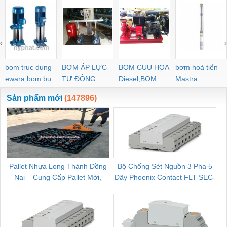
‹
›
bom truc dung
BƠM ÁP LỰC
BOM CUU HOA
bơm hoả tiển
ewara,bom bu
TỰ ĐỘNG
Diesel,BOM
Mastra
ewara
CHUA CHAY
Sản phẩm mới
(147896)
Pallet Nhựa Long Thành Đồng
Bộ Chống Sét Nguồn 3 Pha 5
Nai – Cung Cấp Pallet Mới,
Dây Phoenix Contact FLT-SEC-
C
Pallet Cũ Giá Tốt
P-T1-3S-264/50-FM - 2909589