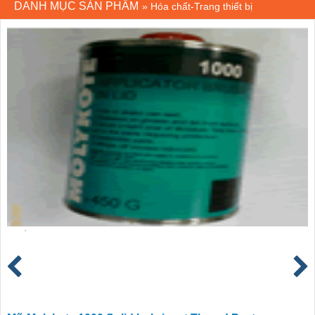
DANH MỤC SẢN PHẨM
»
Hóa chất-Trang thiết bị