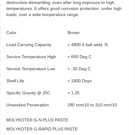
destructive dismantling, even after long exposure to high
temperatures. It offers good corrosion protection, under high
loads, over a wide temperature range.
Color
Brown
Load Carrying Capacity
= 4800 4 ball weld, N
Service Temperature High
= 650 Deg C
Service Temperature Low
= -30 Deg C
Shelf Life
= 1800 Days
Specific Gravity @ 25C
= 1.25
Unworked Penetration
280 mm/10 to 310 mm/10
MOLYKOTE® G-N PLUS PASTE
MOLYKOTE® G-RAPID PLUS PASTE