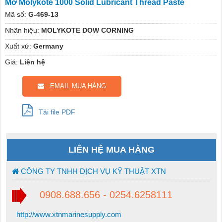
Mỡ Molykote 1000 Solid Lubricant Thread Paste
Mã số:
G-469-13
Nhãn hiệu:
MOLYKOTE DOW CORNING
Xuất xứ:
Germany
Giá:
Liên hệ
EMAIL MUA HÀNG
Tải file PDF
LIÊN HỆ MUA HÀNG
CÔNG TY TNHH DỊCH VỤ KỸ THUẬT XTN
0908.688.656 - 0254.6258111
http://www.xtnmarinesupply.com