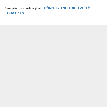
Sản phẩm doanh nghiệp:
CÔNG TY TNHH DỊCH VỤ KỸ
THUẬT XTN