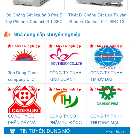
Bộ Chống Sét Nguồn 3 Pha 5
Thiết Bị Chống Sét Lan Truyền
B
Dây Phoenix Contact FLT-SEC-
Phoenix Contact PLT-SEC-T3-
P-T1-3S-440/35-FM - 2908264
230-FM-PT - 2907928
Nhà cung cấp chuyên nghiệp
Tan Dong Cang
CÔNG TY TNHH
CONG TY TNHH
company LTD
KINH DOANH
TM-DV DAI
DỊCH VỤ XNK
DONG THANH
PHƯƠNG NAM
CÔNG TY CỔ
CÔNG TY CỔ
CÔNG TY TNHH
PHẦN DÂY VÀ
PHẦN TỰ ĐỘNG
THƯƠNG MẠI
CÁP ĐIỆN
TIẾN HƯNG
DỊCH VỤ KỸ
TIN TUYỂN DỤNG MỚI
» Xem tất cả