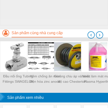
Sản phẩm cùng nhà cung cấp
‹
›
Đầu nối ống Tubing
Kẽm chống ăn mòn
Gioăng chịu áp và nhiệt
Nước làm mát má
Fittings SWAGELOK
điện hóa zinc anode
độ cao Chesterton
Plasma Hypert
Sản phẩm xem nhiều