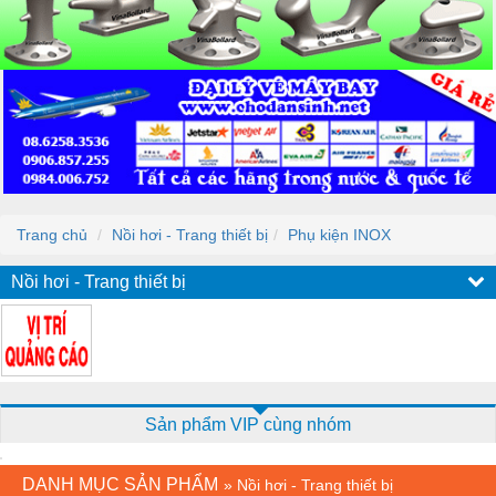
Trang chủ
Nồi hơi - Trang thiết bị
Phụ kiện INOX
Nồi hơi - Trang thiết bị
Sản phẩm VIP cùng nhóm
DANH MỤC SẢN PHẨM
»
Nồi hơi - Trang thiết bị