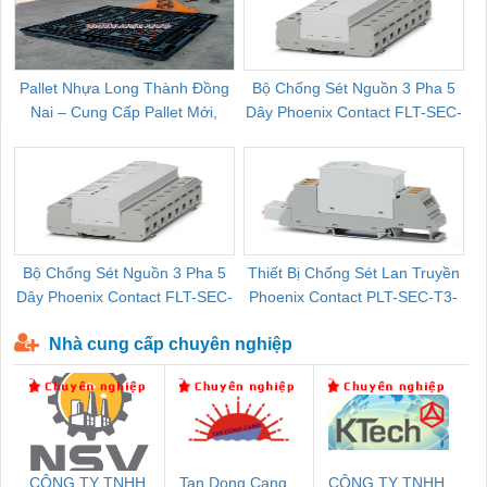
Pallet Nhựa Long Thành Đồng
Bộ Chống Sét Nguồn 3 Pha 5
Nai – Cung Cấp Pallet Mới,
Dây Phoenix Contact FLT-SEC-
C
Pallet Cũ Giá Tốt
P-T1-3S-264/50-FM - 2909589
Bộ Chống Sét Nguồn 3 Pha 5
Thiết Bị Chống Sét Lan Truyền
B
Dây Phoenix Contact FLT-SEC-
Phoenix Contact PLT-SEC-T3-
P-T1-3S-440/35-FM - 2908264
230-FM-PT - 2907928
Nhà cung cấp chuyên nghiệp
CÔNG TY TNHH
Tan Dong Cang
CÔNG TY TNHH