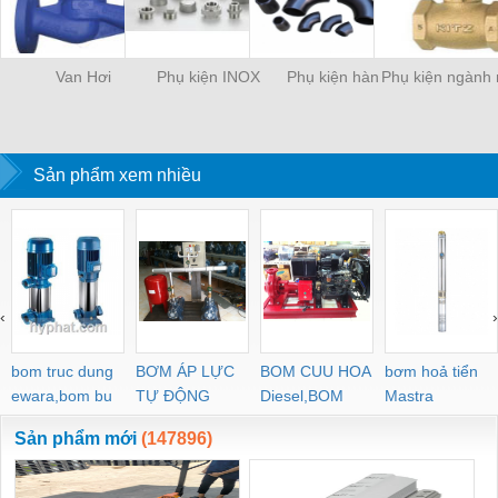
Van Hơi
Phụ kiện INOX
Phụ kiện hàn
Phụ kiện ngành
Sản phẩm xem nhiều
‹
›
bom truc dung
BƠM ÁP LỰC
BOM CUU HOA
bơm hoả tiển
ewara,bom bu
TỰ ĐỘNG
Diesel,BOM
Mastra
ewara
CHUA CHAY
Sản phẩm mới
(147896)