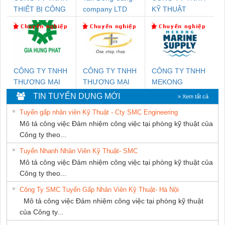
THIẾT BỊ CÔNG
company LTD
KỸ THUẬT
NGHIỆP NIHON
KTECH VIỆT
SETSUBI VIỆT
NAM
NAM
CÔNG TY TNHH
CÔNG TY TNHH
CÔNG TY TNHH
THƯƠNG MẠI
THƯƠNG MẠI
MEKONG
DỊCH VỤ KỸ
THIÊN ÂN VIỆT
MARINE
TIN TUYỂN DỤNG MỚI
» Xem tất cả
THUẬT ĐIỆN CƠ
NAM
SUPPLY
Tuyển gấp nhân viên Kỹ Thuật - Cty SMC Engineering
GIA HƯNG PHÁT
Mô tả công việc Đảm nhiệm công việc tại phòng kỹ thuật của
Công ty theo...
Tuyển Nhanh Nhân Viên Kỹ Thuật- SMC
Mô tả công việc Đảm nhiệm công việc tại phòng kỹ thuật của
Công ty theo...
Công Ty SMC Tuyển Gấp Nhân Viên Kỹ Thuật- Hà Nội
Mô tả công việc Đảm nhiệm công việc tại phòng kỹ thuật
của Công ty...