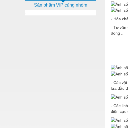
Sản phẩm VIP cùng nhóm
Dịch vụ - Thi công
Điện công nghiệp
- Hóa chấ
Điện gia dụng
- Tư vấn 
động ...
Điện Lạnh
Đóng tàu Thiết bị
Đúc chính xác Thiết bị
Dụng cụ cầm tay
Dụng cụ cắt gọt
- Các vậ
Dụng cụ điện
lửa đầu đ
Dụng cụ đo
- Các lin
Gỗ - Trang thiết bị
điện cực
Hàn cắt - Thiết bị