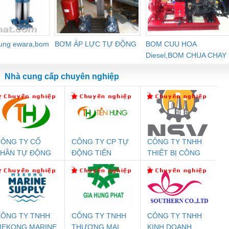
dung ewara,bom
BƠM ÁP LỰC TỰ ĐỘNG
BOM CUU HOA
Diesel,BOM CHUA CHAY
Nhà cung cấp chuyên nghiệp
ÔNG TY CỔ
CÔNG TY CP TỰ
CÔNG TY TNHH
Đệm An Toàn
Rơ Le An Toàn
Bộ Lặp Tín Hiệu
Rơ
PHẦN TỰ ĐỘNG
ĐỘNG TIẾN
THIẾT BỊ CÔNG
nix Contact
Phoenix Contact
PROFIBUS Phoenix
Pho
IẾN HƯNG
HƯNG
NGHIỆP NIHON
PC20-1NO-
PSR-SCP-
Contact PSI-REP-
298
SETSUBI VIỆT
24DC-SP -
24UC/ESL4/3X1/1X2/B
PROFIBUS/12MB -
NAM
700578
- 2981059
2708863
24DC
ÔNG TY TNHH
CÔNG TY TNHH
CÔNG TY TNHH
MEKONG MARINE
THƯƠNG MẠI
KINH DOANH