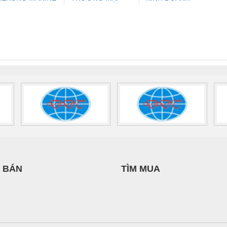
ưu Điện AC
Mô-đun Ắc Quy UPS
Rơ Le An Toàn
Bộ g
UPPLY
DỊCH VỤ KỸ
DỊCH VỤ XNK
 Suất Cao
Phoenix Contact
Phoenix Contact
THUẬT ĐIỆN CƠ
PHƯƠNG NAM
nix Contact
QUINT-HP-
2981059 – PSR-
TRAN
GIA HƯNG PHÁT
INT-HP-
BAT/PB/48DC/7.0AH/PT
SCP-
1K5 H
0AC/2.5KVA/PT
- 1133819
24UC/ESL4/3X1/1X2/B
 1136815
 BÁN
TÌM MUA