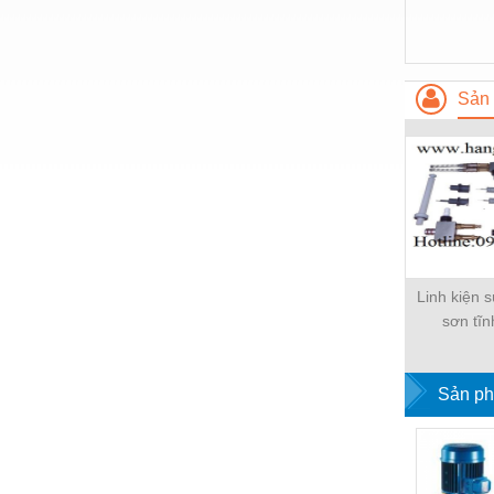
Nước-Vật tư thiết bị
Phốt cơ khí
Sản 
Sắt, thép, inox các loại
Thí nghiệm-Trang thiết bị
Thiết bị chiếu sáng
Thiết bị chống sét
Thiết bị an ninh
Linh kiện 
Thiết bị công nghiệp
sơn tĩn
Thiết bị công trình
Thiết bị điện
Sản ph
Thiết bị giáo dục
Thiết bị khác