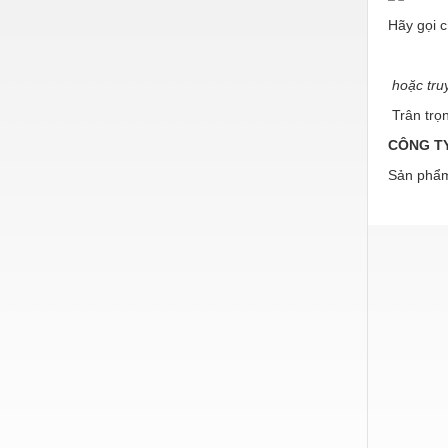
Hóa chất-Trang thiết bị
Hãy gọi 
Kệ công nghiệp
đườn
Khí nén - Thiết bị
hoặc tru
Khuôn mẫu - Phụ tùng
Trân trọ
CÔNG TY
Lọc công nghiệp
Sản phẩm
Máy công cụ - Phụ tùng
Mỏ - Trang thiết bị
Mô tơ - Hộp số
Môi trường - Thiết bị
Nâng hạ - Trang thiết bị
Nội - Ngoại thất - văn phòng
Nồi hơi - Trang thiết bị
Nông nghiệp - Thiết bị