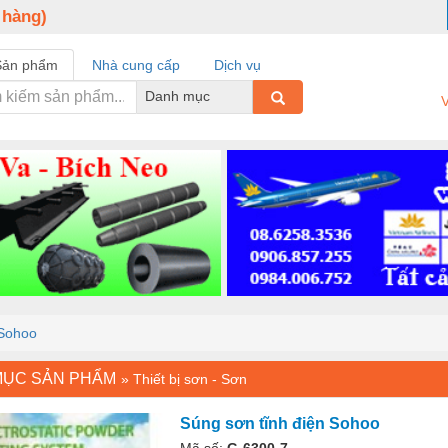
 hàng)
Sản phẩm
Nhà cung cấp
Dịch vụ
Danh mục
V
 Sohoo
MỤC SẢN PHẨM
»
Thiết bị sơn - Sơn
Súng sơn tĩnh điện Sohoo
Mã số:
G-6300-7