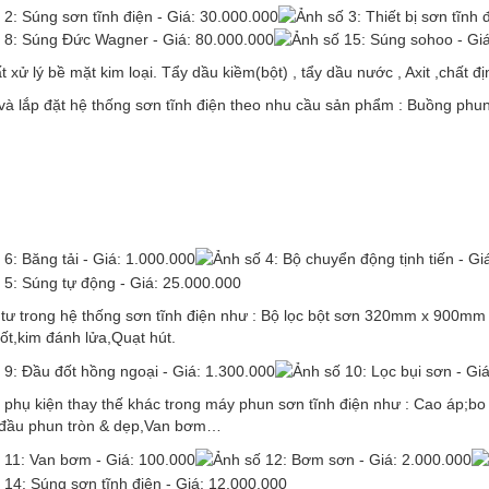
t xử lý bề mặt kim loại. Tẩy dầu kiềm(bột) , tẩy dầu nước , Axit ,chấ
và lắp đặt hệ thống sơn tĩnh điện theo nhu cầu sản phẩm : Buồng phu
t tư trong hệ thống sơn tĩnh điện như : Bộ lọc bột sơn 320mm x 9
ốt,kim đánh lửa,Quạt hút.
h phụ kiện thay thế khác trong máy phun sơn tĩnh điện như : Cao áp;bo
 đầu phun tròn & dẹp,Van bơm…