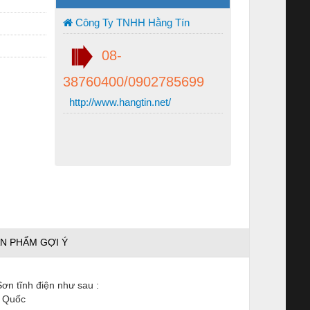
Công Ty TNHH Hằng Tín
08-
38760400/0902785699
http://www.hangtin.net/
N PHẨM GỢI Ý
ơn tĩnh điện như sau :
n Quốc