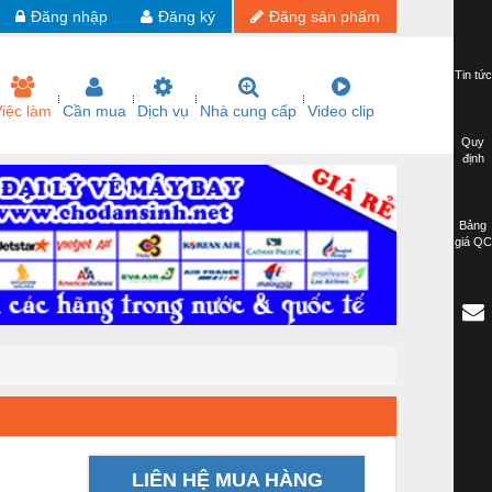
Đăng nhập
Đăng ký
Đăng sản phẩm
Tin tức
iệc làm
Cần mua
Dịch vụ
Nhà cung cấp
Video clip
Quy
định
Bảng
giá QC
LIÊN HỆ MUA HÀNG