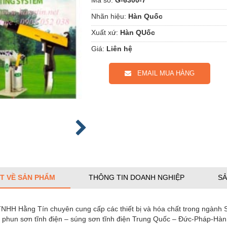
Nhãn hiệu:
Hàn Quốc
Xuất xứ:
Hàn QUốc
Giá:
Liên hệ
EMAIL MUA HÀNG
ẾT VỀ SẢN PHẨM
THÔNG TIN DOANH NGHIỆP
SẢ
NHH Hằng Tín chuyên cung cấp các thiết bị và hóa chất trong ngành S
bị phun sơn tĩnh điện – súng sơn tĩnh điện Trung Quốc – Đức-Pháp-Hà