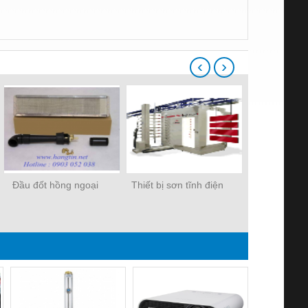
‹
›
Đầu đốt hồng ngoại
Thiết bị sơn tĩnh điện
Súng sơn t
Soh