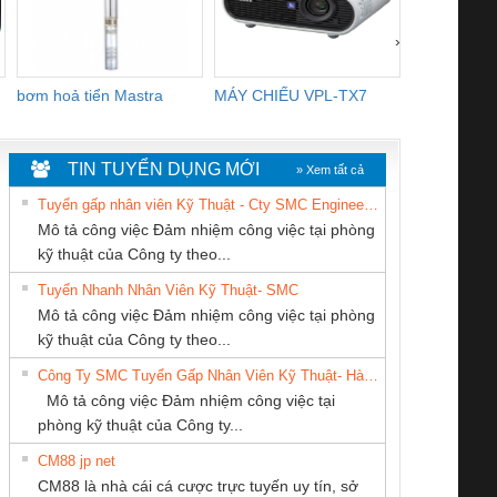
›
bơm hoả tiển Mastra
MÁY CHIẾU VPL-TX7
BOM DINH
WHITE
TIN TUYỂN DỤNG MỚI
» Xem tất cả
Tuyển gấp nhân viên Kỹ Thuật - Cty SMC Engineering
Mô tả công việc Đảm nhiệm công việc tại phòng
kỹ thuật của Công ty theo...
Tuyển Nhanh Nhân Viên Kỹ Thuật- SMC
Cty TNHH TM QC
CÔNG TY CỔ
Công ty TNHH
 Le An Toàn
Bộ giám sát chuỗi
Bộ giám sát dòng
Bộ ng
Mô tả công việc Đảm nhiệm công việc tại phòng
Ba Miền
PHẦN DÂY VÀ
Thương Mại SX
enix Contact
tấm pin
điện chuỗi
ray W
kỹ thuật của Công ty theo...
CÁP ĐIỆN
Ba Miền
6960 – PSR-
TRANSCLINIC 16I+
TRANSCLINIC 16I+
BAS 
Công Ty SMC Tuyển Gấp Nhân Viên Kỹ Thuật- Hà Nội
THƯỢNG ĐÌNH
SCP-
1K5 L (2433950000)
(2008130000)
(28
Mô tả công việc Đảm nhiệm công việc tại
/FSP/2X1/1X2
phòng kỹ thuật của Công ty...
CM88 jp net
CÔNG TY TNHH
Công Ty TNHH
Tan Dong Cang
CM88 là nhà cái cá cược trực tuyến uy tín, sở
KỸ THUẬT KTECH
Thiết Bị Điện Nam
company LTD