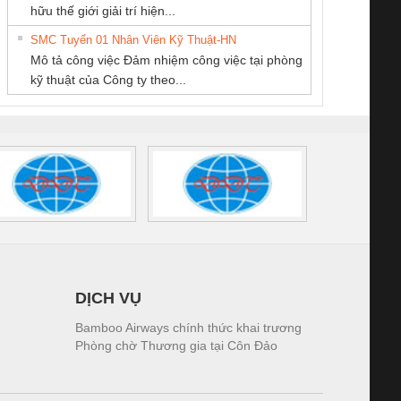
iám sát chuỗi
Bộ chỉnh lưu nguồn
Nẹp nhôm chống
Bộ c
hữu thế giới giải trí hiện...
VIỆT NAM
Quốc Thịnh
tấm pin
điện TRANSCLINIC
trơn Đà Nẵng
giám 
SMC Tuyển 01 Nhân Viên Kỹ Thuật-HN
SCLINIC 16I+
BKE 1K5.4
Sola
Mô tả công việc Đảm nhiệm công việc tại phòng
 (2502520000)
(7791400879)2. Giá
TRAN
kỹ thuật của Công ty theo...
1K5.4
DỊCH VỤ
Bamboo Airways chính thức khai trương
Phòng chờ Thương gia tại Côn Đảo