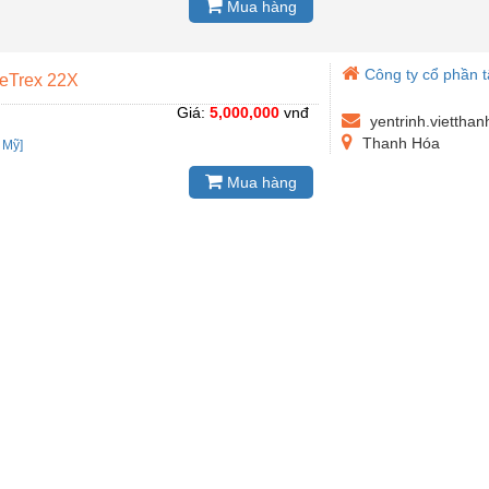
Mua hàng
Công ty cổ phần 
n eTrex 22X
Giá:
5,000,000
vnđ
yentrinh.viettha
Thanh Hóa
:
Mỹ]
Mua hàng