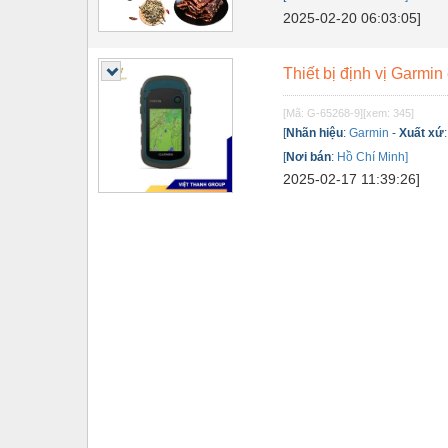
2025-02-20 06:03:05]
Tự động hoá
Van - Co các loại
Thiết bị định vị Garmi
Vật liệu mài mòn
[Mã: G-65268-9]
[xem: 345]
[
Nhãn hiệu
:
Garmin
-
Xuất xứ
Vật liệu xây dựng
[
Nơi bán
:
Hồ Chí Minh]
Vòng bi - Bạc đạn
2025-02-17 11:39:26]
Xe hơi - Phụ tùng
Xe máy - Phụ tùng
Xe tải - phụ tùng
Y khoa - Trang thiết bị