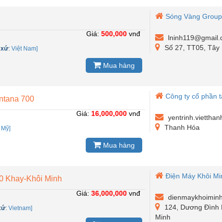
Sóng Vàng Grou
Giá:
500,000
vnđ
lninh119@gmail
Số 27, TT05, Tây
 xứ
:
Việt Nam]
Mua hàng
Công ty cổ phần 
ntana 700
Giá:
16,000,000
vnđ
yentrinh.viettha
Thanh Hóa
:
Mỹ]
Mua hàng
Điện Máy Khôi M
0 Khay-Khôi Minh
Giá:
36,000,000
vnđ
dienmaykhoimin
124, Dương Đình 
xứ
:
Vietnam]
Minh