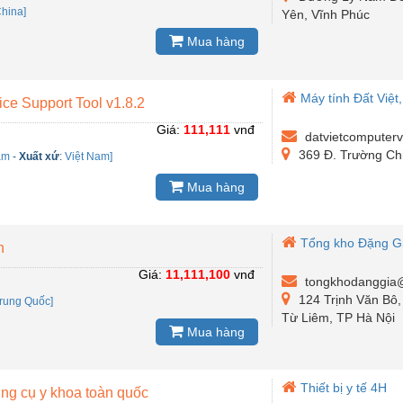
hina]
Yên, Vĩnh Phúc
Mua hàng
Máy tính Đất Việt
e Support Tool v1.8.2
Giá:
111,111
vnđ
datvietcomputer
369 Đ. Trường Ch
am
-
Xuất xứ
:
Việt Nam]
Mua hàng
Tổng kho Đặng G
n
Giá:
11,111,100
vnđ
tongkhodanggia
124 Trịnh Văn Bô
rung Quốc]
Từ Liêm, TP Hà Nội
Mua hàng
Thiết bị y tế 4H
 dụng cụ y khoa toàn quốc