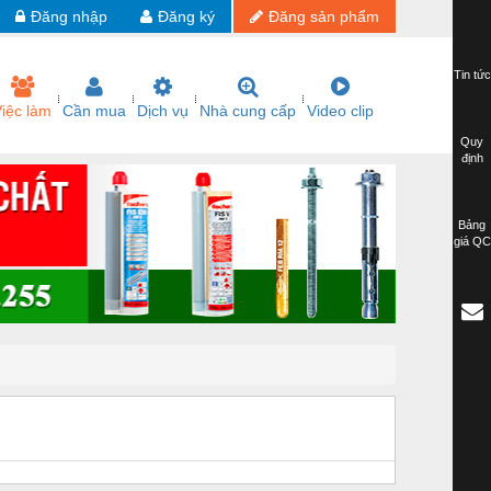
Đăng nhập
Đăng ký
Đăng sản phẩm
Tin tức
iệc làm
Cần mua
Dịch vụ
Nhà cung cấp
Video clip
Quy
định
Bảng
giá QC