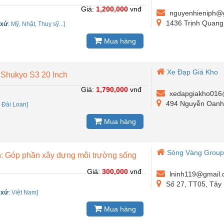
Giá:
1,200,000
vnđ
nguyenhieniph@
1436 Trịnh Quan
 xứ
:
Mỹ, Nhật, Thuỵ sỹ...]
Mua hàng
Xe Đạp Giá Kho
 Shukyo S3 20 Inch
Giá:
1,790,000
vnđ
xedapgiakho016
494 Nguyễn Oanh
:
Đài Loan]
Mua hàng
Sóng Vàng Grou
: Góp phần xây dựng môi trường sống
Giá:
300,000
vnđ
lninh119@gmail
Số 27, TT05, Tây
 xứ
:
Việt Nam]
Mua hàng