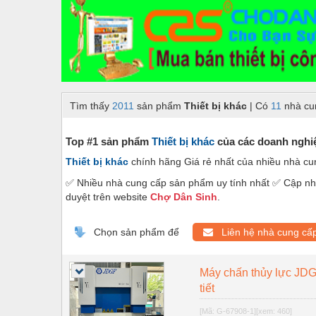
Dây chuyền sản xuất
Dệt may - Thiết bị
Dầu mỡ công nghiệp
Dịch vụ - Thi công
Tìm thấy
2011
sản phẩm
Thiết bị khác
| Có
11
nhà cu
Điện công nghiệp
Điện gia dụng
Top #1 sản phẩm
Thiết bị khác
của các doanh nghiệ
Thiết bị khác
chính hãng Giá rẻ nhất của nhiều nhà c
Điện Lạnh
✅ Nhiều nhà cung cấp sản phẩm uy tính nhất ✅ Cập nhậ
Đóng tàu Thiết bị
duyệt trên website
Chợ Dân Sinh
.
Đúc chính xác Thiết bị
Chọn sản phẩm để
Liên hệ nhà cung cấ
Dụng cụ cầm tay
Dụng cụ cắt gọt
Máy chấn thủy lực JDG
tiết
Dụng cụ điện
[Mã: G-67908-1]
[xem: 460]