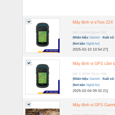
Máy định vị eTrex 22X
[Mã: G-65268-8]
[xem: 355]
[
Nhãn hiệu
:
Garmin
-
Xuất xứ
[
Nơi bán
:
Nghệ An]
2025-02-10 10:54:27]
Máy định vị GPS cầm t
[Mã: G-65268-7]
[xem: 428]
[
Nhãn hiệu
:
Garmin
-
Xuất xứ
[
Nơi bán
:
Nghệ An]
2025-02-04 09:32:21]
Máy định vị GPS Garm
[Mã: G-65268-5]
[xem: 491]