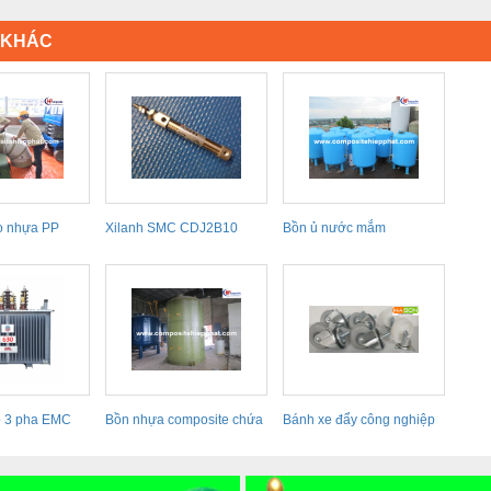
Ị KHÁC
o nhựa PP
Xilanh SMC CDJ2B10
Bồn ủ nước mắm
Series
p 3 pha EMC
Bồn nhựa composite chứa
Bánh xe đẩy công nghiệp
nước mắm
Samsong, Bánh xe...