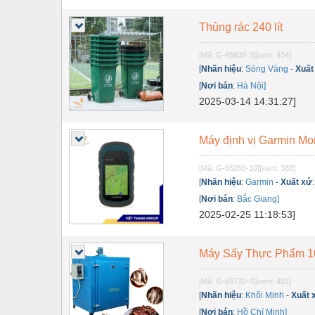
Thiết bị điện
Thùng rác 240 lít
Thiết bị giáo dục
Thiết bị khác
[Mã: G-65838-3]
[xem: 434]
[
Nhãn hiệu
:
Sóng Vàng
-
Xuất
Thiết bị làm sạch
[
Nơi bán
:
Hà Nội]
2025-03-14 14:31:27]
Thiết bị sơn - Sơn
Thiết bị nhà bếp
Máy định vị Garmin Mo
Thiết bị nhiệt
[Mã: G-65268-10]
[xem: 388]
Thiêt bị PCCC
[
Nhãn hiệu
:
Garmin
-
Xuất xứ
[
Nơi bán
:
Bắc Giang]
Thiết bị truyền động
2025-02-25 11:18:53]
Thiết bị văn phòng
Máy Sấy Thực Phẩm 1
Thiết bị viễn thông
[Mã: G-65732-4]
[xem: 401]
Thủy lực-Thiết bị
[
Nhãn hiệu
:
Khôi Minh
-
Xuất 
Thủy sản - Trang thiết bị
[
Nơi bán
:
Hồ Chí Minh]