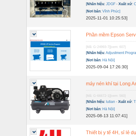
Dụng cụ đo
[
Nhãn hiệu
:
JDGF
-
Xuất xứ
:
C
[
Nơi bán
:
Vĩnh Phúc]
Gỗ - Trang thiết bị
2025-11-01 10:25:53]
Hàn cắt - Thiết bị
Hóa chất-Trang thiết bị
Phần mềm Epson Servic
Kệ công nghiệp
[Mã: G-24993-7]
[xem: 607]
[
Nhãn hiệu
:
Adjustment Progr
Khí nén - Thiết bị
[
Nơi bán
:
Hà Nội]
Khuôn mẫu - Phụ tùng
2025-09-04 17:26:30]
Lọc công nghiệp
máy nén khí tại Long A
Máy công cụ - Phụ tùng
[Mã: G-66672-1]
[xem: 560]
Mỏ - Trang thiết bị
[
Nhãn hiệu
:
lutian
-
Xuất xứ
:
T
[
Nơi bán
:
Hà Nội]
Mô tơ - Hộp số
2025-08-13 11:07:41]
Môi trường - Thiết bị
Nâng hạ - Trang thiết bị
Thiết bị y tế 4H, sỉ lẻ