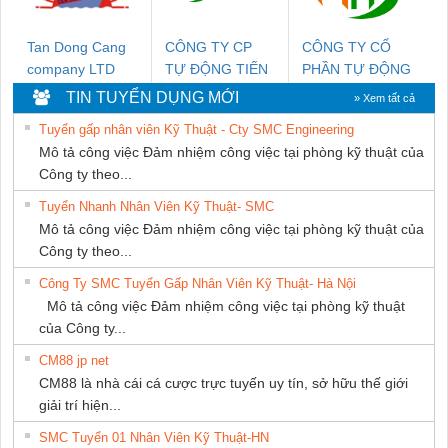
Tan Dong Cang
CÔNG TY CP
CÔNG TY CỔ
company LTD
TỰ ĐỘNG TIẾN
PHẦN TỰ ĐỘNG
HƯNG
TIẾN HƯNG
TIN TUYỂN DỤNG MỚI
» Xem tất cả
Tuyển gấp nhân viên Kỹ Thuật - Cty SMC Engineering
Mô tả công việc Đảm nhiệm công việc tại phòng kỹ thuật của
Công ty theo...
Tuyển Nhanh Nhân Viên Kỹ Thuật- SMC
Mô tả công việc Đảm nhiệm công việc tại phòng kỹ thuật của
Công ty theo...
Công Ty SMC Tuyển Gấp Nhân Viên Kỹ Thuật- Hà Nội
Mô tả công việc Đảm nhiệm công việc tại phòng kỹ thuật
của Công ty...
CM88 jp net
CM88 là nhà cái cá cược trực tuyến uy tín, sở hữu thế giới
giải trí hiện...
SMC Tuyển 01 Nhân Viên Kỹ Thuật-HN