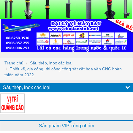
Trang chủ
Sắt, thép, inox các loại
Thiết kế, gia công, thi công cổng sắt cắt hoa văn CNC hoàn
thiện năm 2022
Sắt, thép, inox các loại
Sản phẩm VIP cùng nhóm