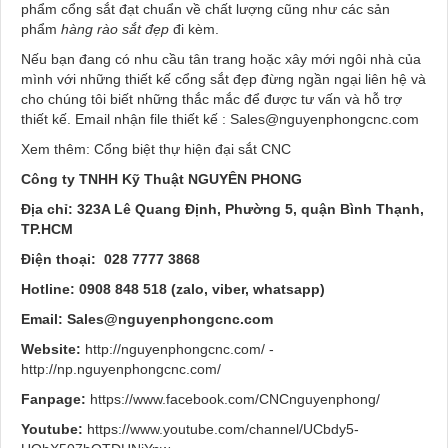
phẩm cổng sắt
đạt chuẩn về chất lượng cũng như các sản
phẩm
hàng rào sắt đẹp
đi kèm.
Nếu bạn đang có nhu cầu tân trang hoặc xây mới ngôi nhà của
mình với những thiết kế cổng sắt đẹp
đừng ngần ngại liên hệ và
cho chúng tôi biết những thắc mắc để được tư vấn và hỗ trợ
thiết kế. Email nhận file thiết kế :
Sales@nguyenphongcnc.com
Xem thêm: Cổng biệt thự hiện đại sắt CNC
Công ty TNHH Kỹ Thuật NGUYÊN PHONG
Địa chỉ: 323A Lê Quang Định, Phường 5, quận Bình Thạnh,
TP.HCM
Điện thoại:
028 7777 3868
Hotline: 0908 848 518 (zalo, viber, whatsapp)
Email:
Sales@nguyenphongcnc.com
Website:
http://nguyenphongcnc.com/ -
http://np.nguyenphongcnc.com/
Fanpage:
https://www.facebook.com/CNCnguyenphong/
Youtube:
https://www.youtube.com/channel/UCbdy5-