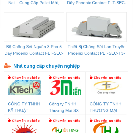
Nai – Cung Cấp Pallet Mới,
Dây Phoenix Contact FLT-SEC-
C
Pallet Cũ Giá Tốt
P-T1-3S-264/50-FM - 2909589
Bộ Chống Sét Nguồn 3 Pha 5
Thiết Bị Chống Sét Lan Truyền
B
Dây Phoenix Contact FLT-SEC-
Phoenix Contact PLT-SEC-T3-
P-T1-3S-440/35-FM - 2908264
230-FM-PT - 2907928
Nhà cung cấp chuyên nghiệp
CÔNG TY TNHH
Công ty TNHH
CÔNG TY TNHH
KỸ THUẬT
Thương Mại SX
THƯƠNG MẠI
KTECH VIỆT
Ba Miền
THIÊN ÂN VIỆT
NAM
NAM