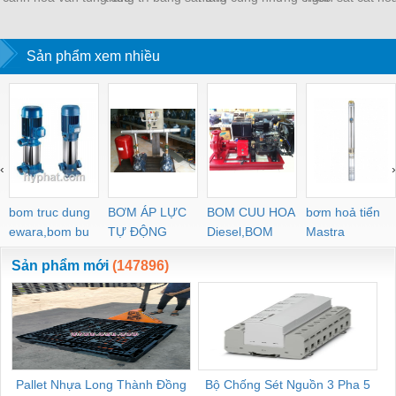
trúc mai đẹp, sơn
cắt hoa văn CNC nghệ
cổng biệt thự sắt đẹp
CNC mỹ thuật ch
epoxy 2 thành phần 4
thuật đẹp, độc đáo,
nhất
thự, nhà phố 
Sản phẩm xem nhiều
lớp cao cấp
sang trọng
‹
›
bom truc dung
BƠM ÁP LỰC
BOM CUU HOA
bơm hoả tiển
ewara,bom bu
TỰ ĐỘNG
Diesel,BOM
Mastra
ewara
CHUA CHAY
Sản phẩm mới
(147896)
Pallet Nhựa Long Thành Đồng
Bộ Chống Sét Nguồn 3 Pha 5