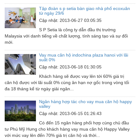
Thiết bị giáo dục
Tập đoàn s p setia bàn giao nhà phố ecoxuân
từ ngày 29/6
Thiết bị khác
Cập nhật: 2013-06-27 03:05:35
Thiết bị làm sạch
S P Setia là công ty dẫn đầu thị trường
Malaysia với danh tiếng về chất lượng, tính sáng tạo và sự đổi
Thiết bị sơn - Sơn
mới.
Thiết bị nhà bếp
Vay mua căn hộ indochina plaza hanoi với lãi
suất 0%
Thiết bị nhiệt
Cập nhật: 2013-06-18 01:30:05
Thiêt bị PCCC
Khách hàng sẽ được vay lên tới 60% giá trị
căn hộ được với lãi suất 0% cùng ân hạn nợ gốc trong vòng tối
Thiết bị truyền động
đa 18 tháng kể từ ngày giải ngân...
Thiết bị văn phòng
Ngân hàng hợp tác cho vay mua căn hộ happy
Thiết bị viễn thông
valley
Cập nhật: 2013-06-15 01:26:43
Thủy lực-Thiết bị
Có đến 15 ngân hàng phối hợp cùng chủ đầu
Thủy sản - Trang thiết bị
tư Phú Mỹ Hưng cho khách hàng vay mua căn hộ Happy Valley
với mức vay lên đến 70% giá trị căn hộ và thời...
Tự động hoá