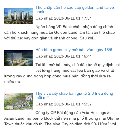
Thế chấp căn hộ cao cấp golden land tại vp
Van - Co các loại
bank
Cập nhật: 2013-06-11 01:47:34
Vật liệu mài mòn
Ngân hàng VP Bank chấp nhận dùng chính
Vật liệu xây dựng
căn hộ khách hàng mua tại Golden Land làm tài sản thế chấp
với thủ tục vay đơn giản và nhanh chóng. Sau khi...
Vòng bi - Bạc đạn
Hòa bình green city mở bán vào ngày 15/6
Xe hơi - Phụ tùng
Cập nhật: 2013-06-11 01:46:44
Xe máy - Phụ tùng
Tại lần mở bán này, chủ đầu tư sẽ quy định chi
tiết từng hạng mục vật liệu bàn giao và chất
Xe tải - phụ tùng
lượng xây dựng trong hợp đồng mua bán, đồng thời đưa ra
Y khoa - Trang thiết bị
nhiều ưu...
The viva city chào bán giá từ 2,3 triệu đồng
mỗi m2
Cập nhật: 2013-06-11 01:45:57
Công ty CP Bất động sản Asia Holdings &
Asian Land mở bán 6 block đất nền nhà phố thương mại Olivine
Town thuộc khu đô thị The Viva City có diện tích 90-110m2 với