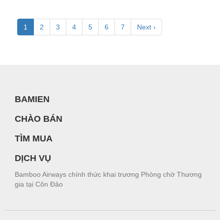
1
2
3
4
5
6
7
Next ›
BAMIEN
CHÀO BÁN
TÌM MUA
DỊCH VỤ
Bamboo Airways chính thức khai trương Phòng chờ Thương
gia tại Côn Đảo