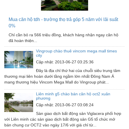
Nồi hơi - Trang thiết bị
Nông nghiệp - Thiết bị
Mua căn hộ tdh - trường thọ trả góp 5 năm với lãi suất
0%
Nước-Vật tư thiết bị
Chỉ cần bỏ ra 566 triệu đồng, khách hàng nhận ngay căn hộ
Phốt cơ khí
đã hoàn thiện...
Sắt, thép, inox các loại
Vingroup chào thuê vincom mega mall times
city
Thí nghiệm-Trang thiết bị
Cập nhật: 2013-06-27 03:25:36
Thiết bị chiếu sáng
Đây là địa chỉ thứ hai của chuỗi siêu trung tâm
thương mại liên hoàn dưới tầng ngầm lớn nhất Đông Nam Á
Thiết bị chống sét
mang thương hiệu Vincom Mega Mall do Vingroup phát...
Thiết bị an ninh
Liên minh g5 chào bán căn hộ oct2 xuân
phương
Thiết bị công nghiệp
Cập nhật: 2013-06-27 03:08:24
Thiết bị công trình
Sàn giao dịch bất động sản Viglacera phối hợp
với Liên minh các sàn giao dịch bất động sản G5 tổ chức mở
Thiết bị điện
bán chung cư OCT2 vào ngày 17/6 với giá chỉ từ...