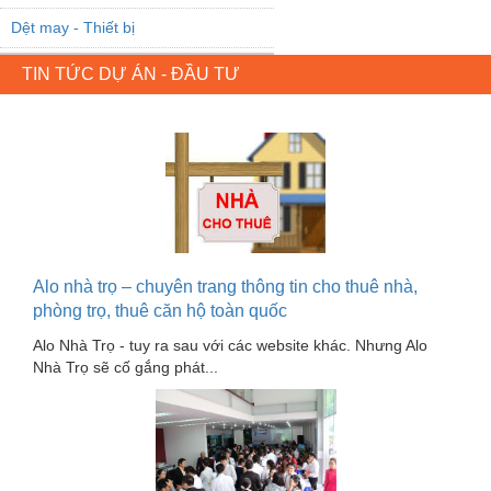
Dệt may - Thiết bị
Dầu mỡ công nghiệp
TIN TỨC DỰ ÁN - ĐẦU TƯ
Dịch vụ - Thi công
Điện công nghiệp
Điện gia dụng
Điện Lạnh
Đóng tàu Thiết bị
Alo nhà trọ – chuyên trang thông tin cho thuê nhà,
Đúc chính xác Thiết bị
phòng trọ, thuê căn hộ toàn quốc
Dụng cụ cầm tay
Alo Nhà Trọ - tuy ra sau với các website khác. Nhưng Alo
Nhà Trọ sẽ cố gắng phát...
Dụng cụ cắt gọt
Dụng cụ điện
Dụng cụ đo