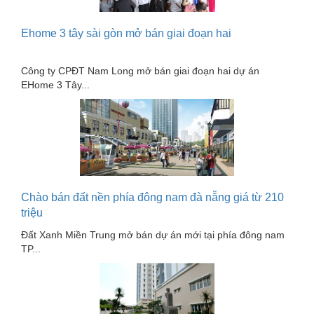
Gỗ - Trang thiết bị
Hàn cắt - Thiết bị
Ehome 3 tây sài gòn mở bán giai đoạn hai
Hóa chất-Trang thiết bị
Công ty CPĐT Nam Long mở bán giai đoạn hai dự án
Kệ công nghiệp
EHome 3 Tây...
Khí nén - Thiết bị
Khuôn mẫu - Phụ tùng
Lọc công nghiệp
Máy công cụ - Phụ tùng
Chào bán đất nền phía đông nam đà nẵng giá từ 210
Mỏ - Trang thiết bị
triệu
Mô tơ - Hộp số
Đất Xanh Miền Trung mở bán dự án mới tại phía đông nam
TP...
Môi trường - Thiết bị
Nâng hạ - Trang thiết bị
Nội - Ngoại thất - văn phòng