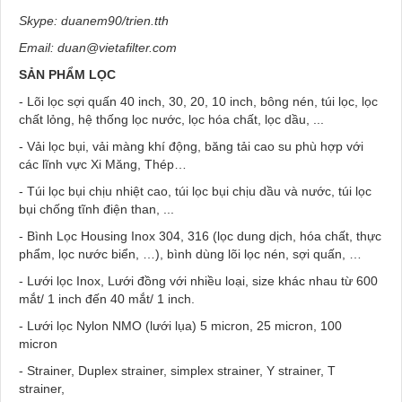
Skype: duanem90/trien.tth
Email: duan@vietafilter.com
SẢN PHẨM LỌC
- Lõi lọc sợi quấn 40 inch, 30, 20, 10 inch, bông nén, túi lọc, lọc
chất lỏng, hệ thống lọc nước, lọc hóa chất, lọc dầu, ...
- Vải lọc bụi, vải màng khí động, băng tải cao su phù hợp với
các lĩnh vực Xi Măng, Thép…
- Túi lọc bụi chịu nhiệt cao, túi lọc bụi chịu dầu và nước, túi lọc
bụi chống tĩnh điện than, ...
- Bình Lọc Housing Inox 304, 316 (lọc dung dịch, hóa chất, thực
phẩm, lọc nước biển, …), bình dùng lõi lọc nén, sợi quấn, …
- Lưới lọc Inox, Lưới đồng với nhiều loại, size khác nhau từ 600
mắt/ 1 inch đến 40 mắt/ 1 inch.
- Lưới lọc Nylon NMO (lưới lụa) 5 micron, 25 micron, 100
micron
- Strainer, Duplex strainer, simplex strainer, Y strainer, T
strainer,