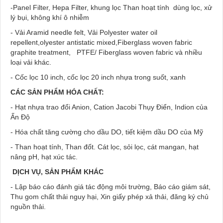
-Panel Filter, Hepa Filter, khung lọc Than hoạt tính dùng lọc, xử
lý bụi, không khí ô nhiễm
- Vải Aramid needle felt, Vải Polyester water oil
repellent,olyester antistatic mixed,Fiberglass woven fabric
graphite treatment, PTFE/ Fiberglass woven fabric và nhiều
loại vải khác.
- Cốc lọc 10 inch, cốc lọc 20 inch nhựa trong suốt, xanh
CÁC SẢN PHẨM HÓA CHẤT:
- Hạt nhựa trao đổi Anion, Cation Jacobi Thụy Điển, Indion của
Ấn Độ
- Hóa chất tăng cường cho dầu DO, tiết kiệm dầu DO của Mỹ
- Than hoạt tính, Than đốt. Cát lọc, sỏi lọc, cát mangan, hạt
nâng pH, hạt xúc tác.
DỊCH VỤ, SẢN PHẨM KHÁC
- Lập báo cáo đánh giá tác động môi trường, Báo cáo giám sát,
Thu gom chất thải nguy hại, Xin giấy phép xả thải, đăng ký chủ
nguồn thải.