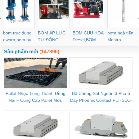
‹
›
bom truc dung
BƠM ÁP LỰC
BOM CUU HOA
bơm hoả tiển
ewara,bom bu
TỰ ĐỘNG
Diesel,BOM
Mastra
ewara
CHUA CHAY
Sản phẩm mới
(147896)
Pallet Nhựa Long Thành Đồng
Bộ Chống Sét Nguồn 3 Pha 5
Nai – Cung Cấp Pallet Mới,
Dây Phoenix Contact FLT-SEC-
C
Pallet Cũ Giá Tốt
P-T1-3S-264/50-FM - 2909589