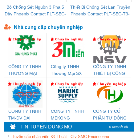
Bộ Chống Sét Nguồn 3 Pha 5
Thiết Bị Chống Sét Lan Truyền
B
Dây Phoenix Contact FLT-SEC-
Phoenix Contact PLT-SEC-T3-
P-T1-3S-440/35-FM - 2908264
230-FM-PT - 2907928
Nhà cung cấp chuyên nghiệp
CÔNG TY TNHH
Công ty TNHH
CÔNG TY TNHH
THƯƠNG MẠI
Thương Mại SX
THIẾT BỊ CÔNG
DỊCH VỤ KỸ
Ba Miền
NGHIỆP NIHON
THUẬT ĐIỆN CƠ
SETSUBI VIỆT
GIA HƯNG PHÁT
NAM
CONG TY TNHH
CÔNG TY TNHH
CÔNG TY CỔ
TM-DV DAI
MEKONG
PHẦN TỰ ĐỘNG
DONG THANH
MARINE
TIẾN HƯNG
TIN TUYỂN DỤNG MỚI
» Xem tất cả
SUPPLY
Tuyển gấp nhân viên Kỹ Thuật - Cty SMC Engineering