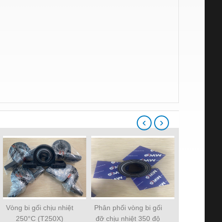
‹
›
Vòng bi gối chịu nhiệt
Phân phối vòng bi gối
Phân phối vò
250°C (T250X)
đỡ chịu nhiệt 350 độ
nhiệt độ ca