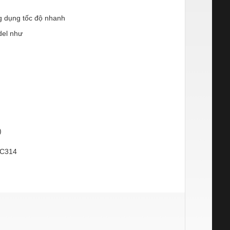
g dụng tốc độ nhanh
del như
)
UC314