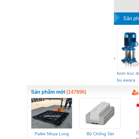
Nước-Vật tư thiết bị
Sản ph
Phốt cơ khí
Sắt, thép, inox các loại
Thí nghiệm-Trang thiết bị
Thiết bị chiếu sáng
‹
Thiết bị chống sét
bom truc 
Thiết bị an ninh
bu ewara
Thiết bị công nghiệp
Sản phẩm mới
(147896)
Thiết bị công trình
Thiết bị điện
Thiết bị giáo dục
Thiết bị khác
C
Pallet Nhựa Long
Bộ Chống Sét
Rơ Le 