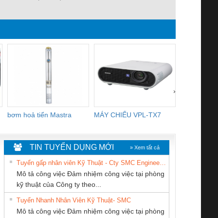
›
bơm hoả tiển Mastra
MÁY CHIẾU VPL-TX7
BOM DINH
WHITE
TIN TUYỂN DỤNG MỚI
» Xem tất cả
Tuyển gấp nhân viên Kỹ Thuật - Cty SMC Engineering
Mô tả công việc Đảm nhiệm công việc tại phòng
kỹ thuật của Công ty theo...
Tuyển Nhanh Nhân Viên Kỹ Thuật- SMC
Cty TNHH TM QC
CÔNG TY TNHH
Công ty TNHH
 Le An Toàn
Bộ giám sát chuỗi
Bộ giám sát dòng
Bộ ng
Mô tả công việc Đảm nhiệm công việc tại phòng