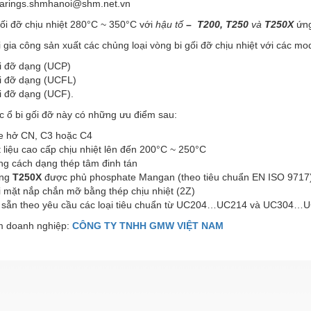
bearings.shmhanoi@shm.net.vn
ối đỡ chịu nhiệt 280°C ~ 350°C với
hậu tố
–
T200, T250
và
T250X
ứn
 gia công sản xuất các chủng loại vòng bi gối đỡ chịu nhiệt với các mo
i đỡ dạng (UCP)
i đỡ dạng (UCFL)
i đỡ dạng (UCF).
c ổ bi gối đỡ này có những ưu điểm sau:
e hở CN, C3 hoặc C4
 liệu cao cấp chịu nhiệt lên đến 200°C ~ 250°C
ng cách dạng thép tâm đinh tán
ng
T250X
được phủ phosphate Mangan (theo tiêu chuẩn EN ISO 9717
i mặt nắp chắn mỡ bằng thép chịu nhiệt (2Z)
 sẵn theo yêu cầu các loại tiêu chuẩn từ UC204…UC214 và UC304…
 doanh nghiệp:
CÔNG TY TNHH GMW VIỆT NAM