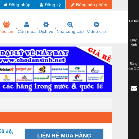
Đăng nhập
Đăng ký
Đăng sản phẩm
Tin tức
iệc làm
Cần mua
Dịch vụ
Nhà cung cấp
Video clip
Quy
định
Bảng
giá QC
50 độ,
LIÊN HỆ MUA HÀNG