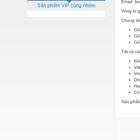
Email: ​
Sản phẩm VIP cùng nhóm
Dịch vụ - Thi công
Vòng bi g
Điện công nghiệp
Chúng tôi
Điện gia dụng
Gố
Gố
Điện Lạnh
Gố
Đóng tàu Thiết bị
Tất cả cá
Kh
Đúc chính xác Thiết bị
Vật
Vò
Dụng cụ cầm tay
Dò
Dụng cụ cắt gọt
Ha
Có
Dụng cụ điện
Sản phẩm
Dụng cụ đo
Gỗ - Trang thiết bị
Hàn cắt - Thiết bị