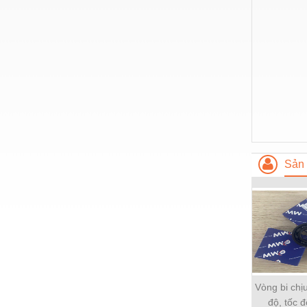
Hóa chất-Trang thiết bị
Kệ công nghiệp
Khí nén - Thiết bị
Khuôn mẫu - Phụ tùng
Lọc công nghiệp
Máy công cụ - Phụ tùng
Mỏ - Trang thiết bị
Sản 
Mô tơ - Hộp số
Môi trường - Thiết bị
Nâng hạ - Trang thiết bị
Nội - Ngoại thất - văn phòng
Nồi hơi - Trang thiết bị
Vòng bi chị
Nông nghiệp - Thiết bị
độ, tốc 