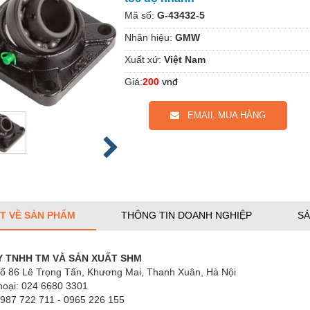
Mã số:
G-43432-5
Nhãn hiệu:
GMW
Xuất xứ:
Việt Nam
Giá:
200
vnđ
EMAIL MUA HÀNG
ẾT VỀ SẢN PHẨM
THÔNG TIN DOANH NGHIỆP
SẢ
 TNHH TM VÀ SẢN XUẤT SHM
 ​Số 86 Lê Trọng Tấn, Khương Mai, Thanh Xuân, Hà Nội
hoại: ​024 6680 3301
0987 722 711 - 0965 226 155