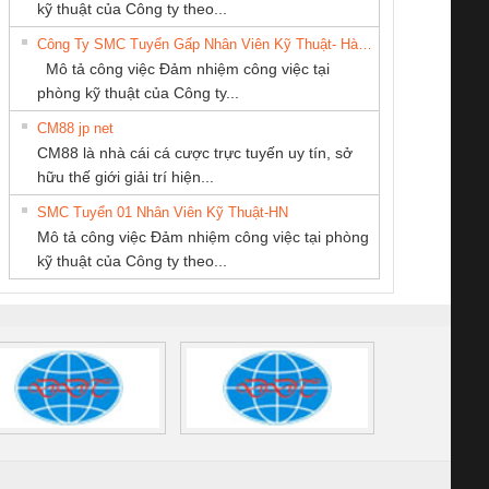
Ba Miền
THƯƠNG MẠI
Thương Mại SX
enix Contact
tấm pin
điện chuỗi
ray W
kỹ thuật của Công ty theo...
THIÊN ÂN VIỆT
Ba Miền
6960 – PSR-
TRANSCLINIC 16I+
TRANSCLINIC 16I+
BAS 
Công Ty SMC Tuyển Gấp Nhân Viên Kỹ Thuật- Hà Nội
NAM
SCP-
1K5 L (2433950000)
(2008130000)
(28
Mô tả công việc Đảm nhiệm công việc tại
/FSP/2X1/1X2
phòng kỹ thuật của Công ty...
CM88 jp net
Công Ty TNHH
CÔNG TY TNHH
CÔNG TY CP TỰ
CM88 là nhà cái cá cược trực tuyến uy tín, sở
hiết Bị Điện Nam
THIẾT BỊ CÔNG
ĐỘNG TIẾN
iám sát chuỗi
Bộ chỉnh lưu nguồn
Nẹp nhôm chống
Bộ c
hữu thế giới giải trí hiện...
Quốc Thịnh
NGHIỆP NIHON
HƯNG
tấm pin
điện TRANSCLINIC
trơn Đà Nẵng
giám 
SETSUBI VIỆT
SMC Tuyển 01 Nhân Viên Kỹ Thuật-HN
SCLINIC 16I+
BKE 1K5.4
Sola
NAM
Mô tả công việc Đảm nhiệm công việc tại phòng
 (2502520000)
(7791400879)2. Giá
TRAN
kỹ thuật của Công ty theo...
1K5.4