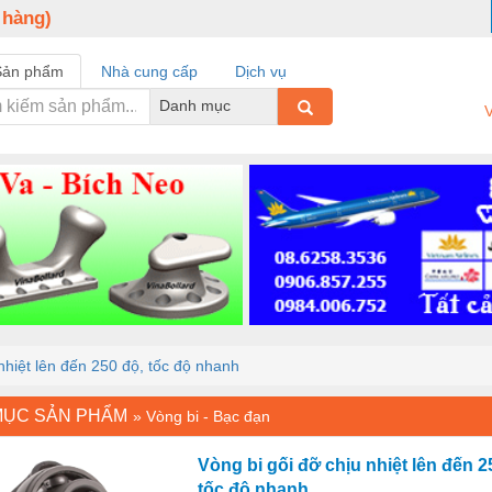
 hàng)
Sản phẩm
Nhà cung cấp
Dịch vụ
Danh mục
V
nhiệt lên đến 250 độ, tốc độ nhanh
MỤC SẢN PHẨM
»
Vòng bi - Bạc đạn
Vòng bi gối đỡ chịu nhiệt lên đến 2
tốc độ nhanh