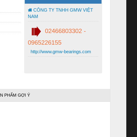
CÔNG TY TNHH GMW VIỆT
NAM
02466803302 -
0965226155
http://www.gmw-bearings.com
N PHẨM GỢI Ý