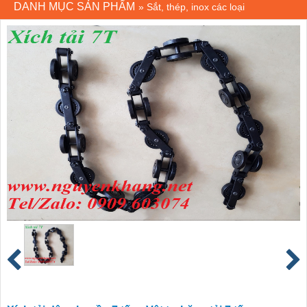
DANH MỤC SẢN PHẨM
»
Sắt, thép, inox các loại