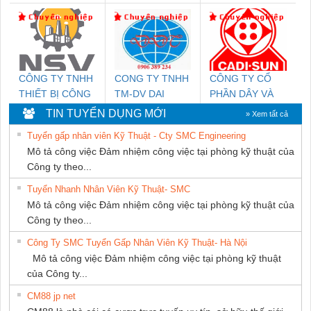
MARINE SUPPLY
Nam Quốc Thịnh
CÔNG TY TNHH
CONG TY TNHH
CÔNG TY CỔ
THIẾT BỊ CÔNG
TM-DV DAI
PHẦN DÂY VÀ
NGHIỆP NIHON
DONG THANH
CÁP ĐIỆN
TIN TUYỂN DỤNG MỚI
» Xem tất cả
SETSUBI VIỆT
THƯỢNG ĐÌNH
Tuyển gấp nhân viên Kỹ Thuật - Cty SMC Engineering
NAM
Mô tả công việc Đảm nhiệm công việc tại phòng kỹ thuật của
Công ty theo...
Tuyển Nhanh Nhân Viên Kỹ Thuật- SMC
Mô tả công việc Đảm nhiệm công việc tại phòng kỹ thuật của
Công ty theo...
Công Ty SMC Tuyển Gấp Nhân Viên Kỹ Thuật- Hà Nội
Mô tả công việc Đảm nhiệm công việc tại phòng kỹ thuật
của Công ty...
CM88 jp net