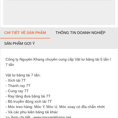
CHI TIẾT VỀ SẢN PHẨM
THÔNG TIN DOANH NGHIỆP
SẢN PHẨM GỢI Ý
Công ty Nguyên Khang chuyên cung cấp Vật tư băng tải 5 tấn /
7 tấn
Vật tư băng tải 7 tấn:
- Xích tải 7T
- Thanh ray 7T
- Cung ray 7T
- Ray tăng đưa băng tải 7T
- Bộ truyền động xích tải 7T
- Móc treo hàng: Móc Y, Móc U, Móc xoay có đĩa chắn nhớt
- Và các phụ kiện băng tải khác
>> Xem chi tiết : www.nguyenkhang.net