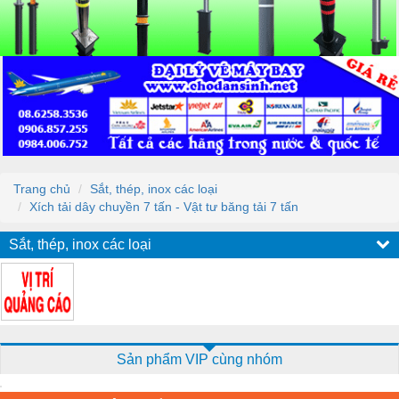
Trang chủ
Sắt, thép, inox các loại
Xích tải dây chuyền 7 tấn - Vật tư băng tải 7 tấn
Sắt, thép, inox các loại
Sản phẩm VIP cùng nhóm