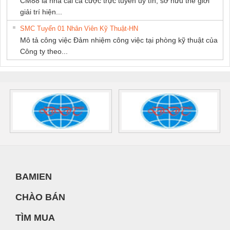
CM88 là nhà cái cá cược trực tuyến uy tín, sở hữu thế giới
giải trí hiện...
SMC Tuyển 01 Nhân Viên Kỹ Thuật-HN
Mô tả công việc Đảm nhiệm công việc tại phòng kỹ thuật của
Công ty theo...
BAMIEN
CHÀO BÁN
TÌM MUA