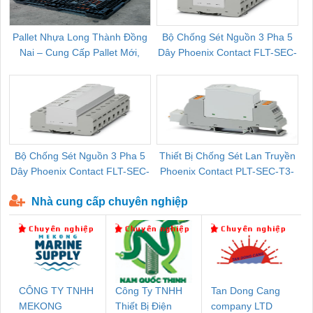
Pallet Nhựa Long Thành Đồng
Bộ Chống Sét Nguồn 3 Pha 5
Nai – Cung Cấp Pallet Mới,
Dây Phoenix Contact FLT-SEC-
C
Pallet Cũ Giá Tốt
P-T1-3S-264/50-FM - 2909589
Bộ Chống Sét Nguồn 3 Pha 5
Thiết Bị Chống Sét Lan Truyền
B
Dây Phoenix Contact FLT-SEC-
Phoenix Contact PLT-SEC-T3-
P-T1-3S-440/35-FM - 2908264
230-FM-PT - 2907928
Nhà cung cấp chuyên nghiệp
CÔNG TY TNHH
Công Ty TNHH
Tan Dong Cang
MEKONG
Thiết Bị Điện
company LTD