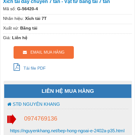
Xích tải dây chuyền 7 tấn - Vật tư băng tải 7 tấn
Mã số:
G-56420-4
Nhãn hiệu:
Xích tải 7T
Xuất xứ:
Băng tải
Giá:
Liên hệ
EMAIL MUA HÀNG
Tải file PDF
LIÊN HỆ MUA HÀNG
STĐ NGUYÊN KHANG
0974769136
https://nguyenkhang.net/bep-hong-ngoai-e-2402a-p35.html