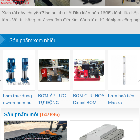
Xích tải dây chuyền 7
Lõi lọc bụi thu hồi bột
Phụ kiện bếp 1602 –
IC đánh lửa bếp
tấn - Vật tư băng tải 7
sơn tĩnh điện
Kim đánh lửa, IC đánh
ngoại công ng
tấn
lửa, Gốm sứ mặt bếp
Sản phẩm xem nhiều
‹
›
bom truc dung
BƠM ÁP LỰC
BOM CUU HOA
bơm hoả tiển
ewara,bom bu
TỰ ĐỘNG
Diesel,BOM
Mastra
ewara
CHUA CHAY
Sản phẩm mới
(147896)