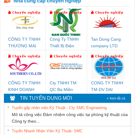
Nhà cung cấp chuyên nghiệp
CÔNG TY TNHH
Công Ty TNHH
Tan Dong Cang
THƯƠNG MẠI
Thiết Bị Điện
company LTD
THIÊN ÂN VIỆT
Nam Quốc Thịnh
NAM
CÔNG TY TNHH
Cty TNHH TM
CONG TY TNHH
KINH DOANH
QC Ba Miền
TM-DV DAI
DỊCH VỤ XNK
DONG THANH
TIN TUYỂN DỤNG MỚI
» Xem tất cả
PHƯƠNG NAM
Tuyển gấp nhân viên Kỹ Thuật - Cty SMC Engineering
Mô tả công việc Đảm nhiệm công việc tại phòng kỹ thuật của
Công ty theo...
Tuyển Nhanh Nhân Viên Kỹ Thuật- SMC