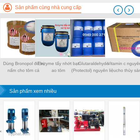
Sản phẩm cùng nhà cung cấp
‹
›
Dùng Bronopol để trị
Enzyme tẩy nhớt bạt
Glutaraldehyde
Vitamin c nguyên
nấm cho tôm cá
ao tôm
(Protectol) nguyên liệu
cho thủy sả
diệt khuẩn nuôi trồng
thủy sản
Sản phẩm xem nhiều
‹
›