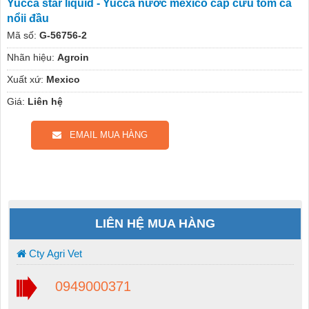
Yucca star liquid - Yucca nước mexico cấp cứu tôm cá
nổii đầu
Mã số:
G-56756-2
Nhãn hiệu:
Agroin
Xuất xứ:
Mexico
Giá:
Liên hệ
EMAIL MUA HÀNG
LIÊN HỆ MUA HÀNG
Cty Agri Vet
0949000371