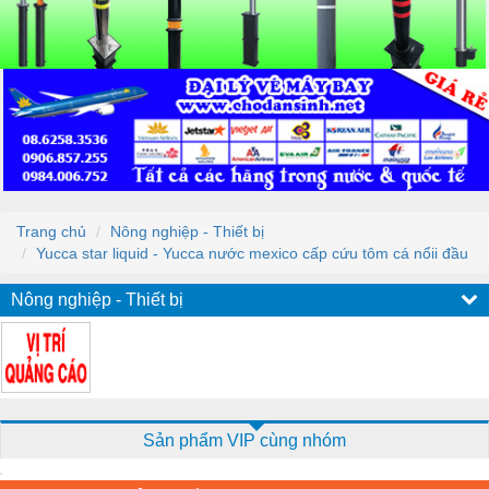
Trang chủ
Nông nghiệp - Thiết bị
Yucca star liquid - Yucca nước mexico cấp cứu tôm cá nổii đầu
Nông nghiệp - Thiết bị
Sản phẩm VIP cùng nhóm