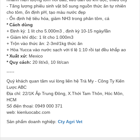
- Tăng lượng phiêu sinh vật bổ sung nguồn thức ăn tự nhiên
cho tôm, ổn định pH, tạo màu nước đẹp
- Ổn định hệ tiêu hóa, giảm NH3 trong phân tôm, cá
* Cách dùng
+ Định kỳ: 1 lít cho 5.000m3 , định kỳ 10-15 ngày/lần
+ Giảm khí độc: 1 lít cho 1.000m3
+ Trộn vào thức ăn: 2-3ml/1kg thức ăn
+ Hòa Yucca vào nước sạch với tỉ lệ 1:10 rồi tạt đều khắp ao
* Xuất xứ:
Mexico
* Quy cách:
20 lít/xô, 10 lít/can
-----
Quý khách quan tâm vui lòng liên hệ Trà My - Công Ty Kiên
Lược ABC
Địa chỉ: 22/1K Ấp Trung Đông, X.Thới Tam Thôn, Hóc Môn,
HCM
Số điện thoại: 0949 000 371
web: kienluocabc.com
Sản phẩm doanh nghiệp:
Cty Agri Vet