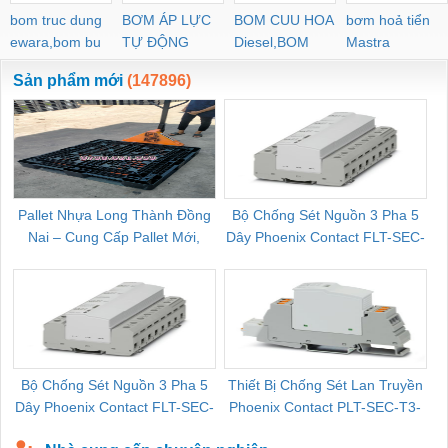
bom truc dung
BƠM ÁP LỰC
BOM CUU HOA
bơm hoả tiển
ewara,bom bu
TỰ ĐỘNG
Diesel,BOM
Mastra
ewara
CHUA CHAY
Sản phẩm mới
(147896)
Pallet Nhựa Long Thành Đồng
Bộ Chống Sét Nguồn 3 Pha 5
Nai – Cung Cấp Pallet Mới,
Dây Phoenix Contact FLT-SEC-
C
Pallet Cũ Giá Tốt
P-T1-3S-264/50-FM - 2909589
Bộ Chống Sét Nguồn 3 Pha 5
Thiết Bị Chống Sét Lan Truyền
B
Dây Phoenix Contact FLT-SEC-
Phoenix Contact PLT-SEC-T3-
P-T1-3S-440/35-FM - 2908264
230-FM-PT - 2907928