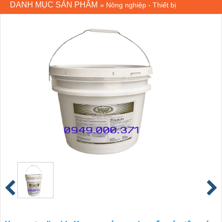
DANH MỤC SẢN PHẨM
»
Nông nghiệp - Thiết bị