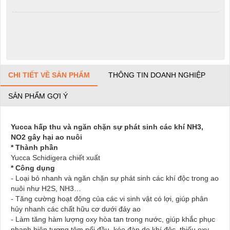
CHI TIẾT VỀ SẢN PHẨM
THÔNG TIN DOANH NGHIỆP
SẢN PHẨM GỢI Ý
Yucca hấp thu và ngăn chặn sự phát sinh các khí NH3,
NO2 gây hại ao nuôi
* Thành phần
Yucca Schidigera chiết xuất
* Công dụng
- Loại bỏ nhanh và ngăn chặn sự phát sinh các khí độc trong ao
nuôi như H2S, NH3…
- Tăng cường hoạt động của các vi sinh vật có lợi, giúp phân
hủy nhanh các chất hữu cơ dưới đáy ao
- Làm tăng hàm lượng oxy hòa tan trong nước, giúp khắc phục
nhanh hiện tượng tôm nổi đầu, kéo đàn do khí độc, thiếu oxy