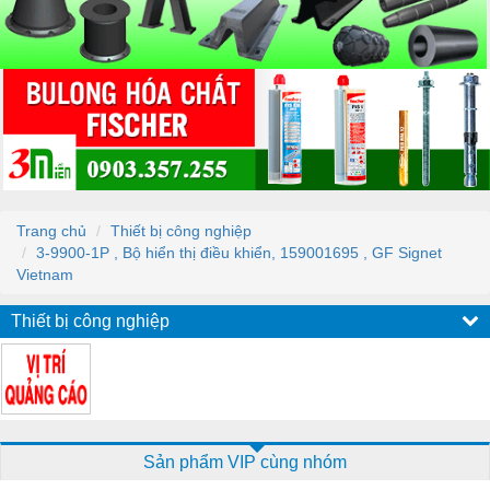
Trang chủ
Thiết bị công nghiệp
3-9900-1P , Bộ hiển thị điều khiển, 159001695 , GF Signet
Vietnam
Thiết bị công nghiệp
Sản phẩm VIP cùng nhóm