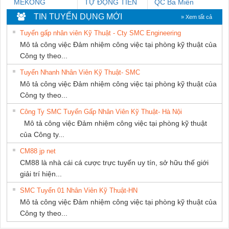
MEKONG
TỰ ĐỘNG TIẾN
QC Ba Miền
MARINE SUPPLY
HƯNG
TIN TUYỂN DỤNG MỚI
» Xem tất cả
Tuyển gấp nhân viên Kỹ Thuật - Cty SMC Engineering
Mô tả công việc Đảm nhiệm công việc tại phòng kỹ thuật của
Công ty theo...
Tuyển Nhanh Nhân Viên Kỹ Thuật- SMC
Mô tả công việc Đảm nhiệm công việc tại phòng kỹ thuật của
Công ty theo...
Công Ty SMC Tuyển Gấp Nhân Viên Kỹ Thuật- Hà Nội
Mô tả công việc Đảm nhiệm công việc tại phòng kỹ thuật
của Công ty...
CM88 jp net
CM88 là nhà cái cá cược trực tuyến uy tín, sở hữu thế giới
giải trí hiện...
SMC Tuyển 01 Nhân Viên Kỹ Thuật-HN
Mô tả công việc Đảm nhiệm công việc tại phòng kỹ thuật của
Công ty theo...