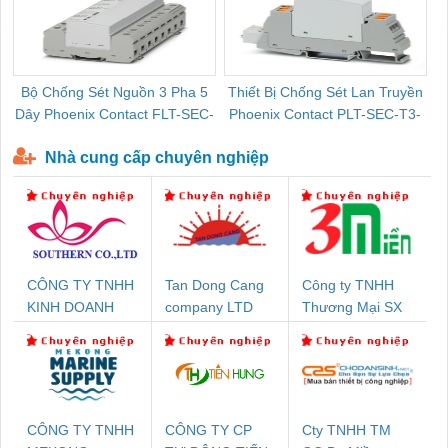
Bộ Chống Sét Nguồn 3 Pha 5
Thiết Bị Chống Sét Lan Truyền
B
Dây Phoenix Contact FLT-SEC-
Phoenix Contact PLT-SEC-T3-
P-T1-3S-440/35-FM - 2908264
230-FM-PT - 2907928
Nhà cung cấp chuyên nghiệp
CÔNG TY TNHH
Tan Dong Cang
Công ty TNHH
KINH DOANH
company LTD
Thương Mại SX
DỊCH VỤ XNK
Ba Miền
PHƯƠNG NAM
CÔNG TY TNHH
CÔNG TY CP
Cty TNHH TM