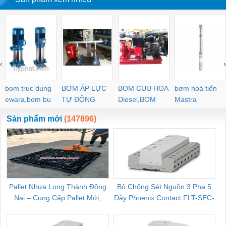
‹
›
bom truc dung
BƠM ÁP LỰC
BOM CUU HOA
bơm hoả tiển
ewara,bom bu
TỰ ĐỘNG
Diesel,BOM
Mastra
ewara
CHUA CHAY
Sản phẩm mới
(147896)
Pallet Nhựa Long Thành Đồng
Bộ Chống Sét Nguồn 3 Pha 5
Nai – Cung Cấp Pallet Mới,
Dây Phoenix Contact FLT-SEC-
C
Pallet Cũ Giá Tốt
P-T1-3S-264/50-FM - 2909589