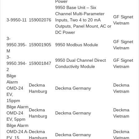
Power
9950 Base Unit – Six
Channel Multi-Parameter
GF Signet
3-9950-11
159002076
Inputs, Two 4 to 20 mA
Vietnam
Outputs, Panel Mount, AC or
DC Power
3-
GF Signet
9950.395-
159001905
9950 Modbus Module
Vietnam
M
3-
9950 Dual Channel Direct
GF Signet
9950.394-
159001847
Conductivity Module
Vietnam
2
Bilge
Alarm
Deckma
Deckma
OMD-24
Deckma Germany
Hamburg
Vietnam
EV,
15ppm
Bilge Alarm
Deckma
Deckma
OMD-24
Deckma Germany
Hamburg
Vietnam
EV, 5ppm
Bilge Alarm
OMD-24 A-
Deckma
Deckma
Deckma Germany
EV, 15
Hamburg
Vietnam