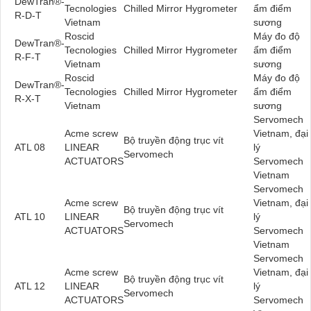
DewTran®-
Tecnologies
Chilled Mirror Hygrometer
ẩm điểm
R-D-T
Vietnam
sương
Roscid
Máy đo độ
DewTran®-
Tecnologies
Chilled Mirror Hygrometer
ẩm điểm
R-F-T
Vietnam
sương
Roscid
Máy đo độ
DewTran®-
Tecnologies
Chilled Mirror Hygrometer
ẩm điểm
R-X-T
Vietnam
sương
Servomech
Acme screw
Vietnam, đại
Bộ truyền động trục vít
ATL 08
LINEAR
lý
Servomech
ACTUATORS
Servomech
Vietnam
Servomech
Acme screw
Vietnam, đại
Bộ truyền động trục vít
ATL 10
LINEAR
lý
Servomech
ACTUATORS
Servomech
Vietnam
Servomech
Acme screw
Vietnam, đại
Bộ truyền động trục vít
ATL 12
LINEAR
lý
Servomech
ACTUATORS
Servomech