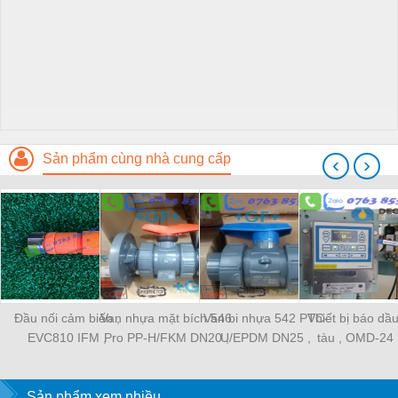
Sản phẩm cùng nhà cung cấp
‹
›
Đầu nối cảm biến ,
Van nhựa mặt bích 546
Van bi nhựa 542 PVC-
Thiết bị báo dầ
EVC810 IFM ,
Pro PP-H/FKM DN20 ,
U/EPDM DN25 ,
tàu , OMD-24
Connector EVC810 ,
167546413 , GF
161541004 , GF Piping
15ppm , Dec
IFM Vietnam ,
Vietnam ,
Vietnam ,
Hamburg Viet
Sản phẩm xem nhiều