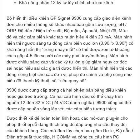
Khả năng nhãn 13 ký tự tùy chỉnh cho loại kênh
Bộ hiển thị điều khiển GF Signet 9900 cung cấp giao diện kênh
đơn cho nhiều thông số khác nhau bao gồm Lưu lượng, pH /
ORP, Độ dẫn / Điện trở suất, Độ mặn, Áp suất, Nhiệt độ, Mức
độ và các cảm biến khác tạo ra tín hiệu 4 đến 20 mA. Màn hình
hiển thị ngược sáng tự động cảm biến cực lớn (3,90 “x 3,90”) có
khả năng hiển thị “trong nháy mắt” có thể được xem ở khoảng
cách gấp 4-5 lần so với các máy phát truyền thống. Màn hình
được chiếu sáng cao và các ký tự lớn giúp giảm nguy cơ đọc
sai hoặc hiểu sai các giá trị được hiển thị. Màn hình hiển thị các
dòng riêng biệt cho các đơn vị, phép đo chính và phụ cũng như
biểu đồ thanh kỹ thuật số “kiểu quay số”.
9900 được cung cấp trong cả hai phiên bản bảng điều khiển
hoặc giá treo trường. Cả hai cấu hình đều có thể chạy trên
nguồn 12 đến 32 VDC (24 VDC danh nghĩa). 9900 cũng có thể
được cấp nguồn vòng lặp với các cảm biến tương thích.
Được thiết kế để hoàn toàn linh hoạt, các mô-đun plug-in cho
phép thiết bị dễ dàng thích ứng để đáp ứng nhu cầu thay đổi
của khách hàng. Các mô-đun tùy chọn bao gồm Rơ le, Độ dẫn /
Điện trở suất trực tiếp, H COMM và công cụ cấu hình PC