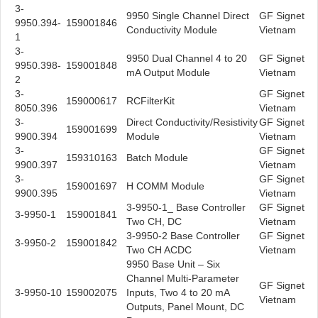
3-
9950 Single Channel Direct
GF Signet
9950.394-
159001846
Conductivity Module
Vietnam
1
3-
9950 Dual Channel 4 to 20
GF Signet
9950.398-
159001848
mA Output Module
Vietnam
2
3-
GF Signet
159000617
RCFilterKit
8050.396
Vietnam
3-
Direct Conductivity/Resistivity
GF Signet
159001699
9900.394
Module
Vietnam
3-
GF Signet
159310163
Batch Module
9900.397
Vietnam
3-
GF Signet
159001697
H COMM Module
9900.395
Vietnam
3-9950-1_ Base Controller
GF Signet
3-9950-1
159001841
Two CH, DC
Vietnam
3-9950-2 Base Controller
GF Signet
3-9950-2
159001842
Two CH ACDC
Vietnam
9950 Base Unit – Six
Channel Multi-Parameter
GF Signet
3-9950-10
159002075
Inputs, Two 4 to 20 mA
Vietnam
Outputs, Panel Mount, DC