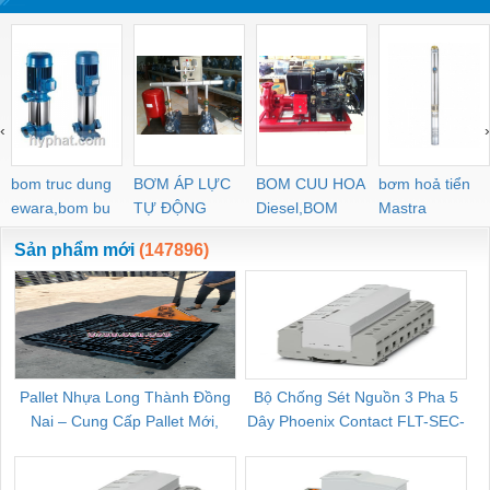
khuôn mẫu Minitor
Minimo
‹
›
bom truc dung
BƠM ÁP LỰC
BOM CUU HOA
bơm hoả tiển
ewara,bom bu
TỰ ĐỘNG
Diesel,BOM
Mastra
ewara
CHUA CHAY
Sản phẩm mới
(147896)
Pallet Nhựa Long Thành Đồng
Bộ Chống Sét Nguồn 3 Pha 5
Nai – Cung Cấp Pallet Mới,
Dây Phoenix Contact FLT-SEC-
C
Pallet Cũ Giá Tốt
P-T1-3S-264/50-FM - 2909589