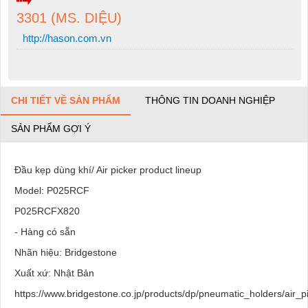
3301 (MS. DIỆU)
http://hason.com.vn
CHI TIẾT VỀ SẢN PHẨM
THÔNG TIN DOANH NGHIỆP
SẢN PHẨM GỢI Ý
Đầu kẹp dùng khí/ Air picker product lineup
Model: P025RCF
P025RCFX820
- Hàng có sẵn
Nhãn hiệu: Bridgestone
Xuất xứ: Nhật Bản
https://www.bridgestone.co.jp/products/dp/pneumatic_holders/air_p