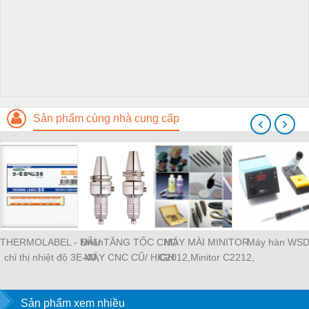
Sản phẩm cùng nhà cung cấp
‹
›
THERMOLABEL - Nhãn
ĐẦU TĂNG TỐC CHO
MÁY MÀI MINITOR
Máy hàn WS
chỉ thị nhiệt độ 3E-40,
MÁY CNC CŨ/ HIGH
C2012,Minitor C2212,
tem nhiệt Nigk A-50,
SPEED SPINDLE
MINITOR C2112,
thermolabe Nigk
MINIMO máy mài siêu
Sản phẩm xem nhiều
âm P30, Máy mài