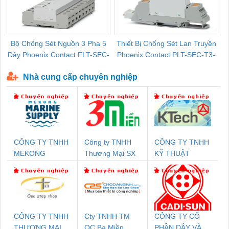
Bộ Chống Sét Nguồn 3 Pha 5
Thiết Bị Chống Sét Lan Truyền
B
Dây Phoenix Contact FLT-SEC-
Phoenix Contact PLT-SEC-T3-
P-T1-3S-440/35-FM - 2908264
230-FM-PT - 2907928
Nhà cung cấp chuyên nghiệp
CÔNG TY TNHH
Công ty TNHH
CÔNG TY TNHH
MEKONG
Thương Mại SX
KỸ THUẬT
MARINE SUPPLY
Ba Miền
KTECH VIỆT
NAM
CÔNG TY TNHH
Cty TNHH TM
CÔNG TY CỔ
THƯƠNG MẠI
QC Ba Miền
PHẦN DÂY VÀ