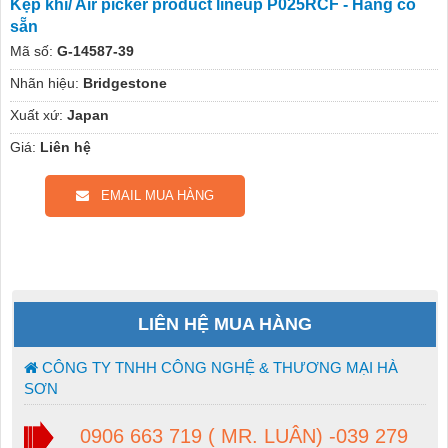
Kẹp khí/ Air picker product lineup P025RCF - Hàng có
sẵn
Mã số:
G-14587-39
Nhãn hiệu:
Bridgestone
Xuất xứ:
Japan
Giá:
Liên hệ
EMAIL MUA HÀNG
LIÊN HỆ MUA HÀNG
CÔNG TY TNHH CÔNG NGHỆ & THƯƠNG MẠI HÀ
SƠN
0906 663 719 ( MR. LUÂN) -039 279