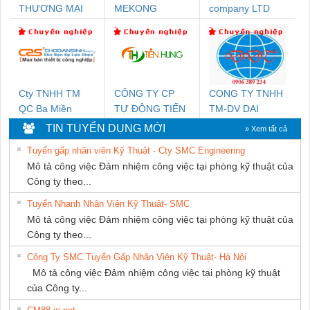
THƯƠNG MẠI
MEKONG
company LTD
THIÊN ÂN VIỆT
MARINE
NAM
SUPPLY
Cty TNHH TM
CÔNG TY CP
CONG TY TNHH
QC Ba Miền
TỰ ĐỘNG TIẾN
TM-DV DAI
HƯNG
DONG THANH
TIN TUYỂN DỤNG MỚI
» Xem tất cả
Tuyển gấp nhân viên Kỹ Thuật - Cty SMC Engineering
Mô tả công việc Đảm nhiệm công việc tại phòng kỹ thuật của
Công ty theo...
Tuyển Nhanh Nhân Viên Kỹ Thuật- SMC
Mô tả công việc Đảm nhiệm công việc tại phòng kỹ thuật của
Công ty theo...
Công Ty SMC Tuyển Gấp Nhân Viên Kỹ Thuật- Hà Nội
Mô tả công việc Đảm nhiệm công việc tại phòng kỹ thuật
của Công ty...