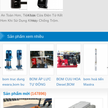
An Toàn Hơn, Tiện Lợi
Khóa Cửa Điện Tử Kết
Hơn Khi Sử Dụng Khoá
Hợp Chống Trộm.
Điện Tử.
Sản phẩm xem nhiều
‹
›
bom truc dung
BƠM ÁP LỰC
BOM CUU HOA
bơm hoả tiển
ewara,bom bu
TỰ ĐỘNG
Diesel,BOM
Mastra
ewara
CHUA CHAY
Sản phẩm mới
(147896)