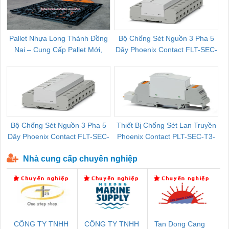
Pallet Nhựa Long Thành Đồng
Bộ Chống Sét Nguồn 3 Pha 5
Nai – Cung Cấp Pallet Mới,
Dây Phoenix Contact FLT-SEC-
C
Pallet Cũ Giá Tốt
P-T1-3S-264/50-FM - 2909589
Bộ Chống Sét Nguồn 3 Pha 5
Thiết Bị Chống Sét Lan Truyền
B
Dây Phoenix Contact FLT-SEC-
Phoenix Contact PLT-SEC-T3-
P-T1-3S-440/35-FM - 2908264
230-FM-PT - 2907928
Nhà cung cấp chuyên nghiệp
CÔNG TY TNHH
CÔNG TY TNHH
Tan Dong Cang