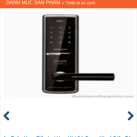
DANH MỤC SẢN PHẨM
»
Thiết bị an ninh