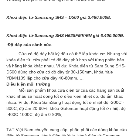
Khoá điện tử Samsung
SHS – D500 giá 3.480.000Đ.
Khoá điện tử Samsung SHS H625FMK/EN giá 6.400.000Đ.
Độ dày của cánh cửa
Cửa có độ dày bất kỳ đều có thể lắp khóa cơ. Nhưng với
khóa điện tử, cửa phải có độ dày phù hợp với từng phiên bản
và hãng khóa khác nhau. Ví dụ: Khóa điện tử Sam Sung SHS-
D500 dùng cho cửa có độ dày từ 30-150mm, khóa Yale
YDM4109 lắp cho cửa dày 40-80mm, …
Điều kiện môi trường
Mỗi sản phẩm khóa cửa điện tử của các hãng sản xuất
khác nhau sẽ hoạt động tốt ở điều kiện nhiệt độ, độ ẩm khác
nhau. Ví dụ: Khóa SamSung hoạt động tốt ở nhiệt độ -200C -
800C, độ ẩm 20-90%; khóa Gateman hoạt động tốt ở nhiệt độ
-400C-1000C, độ ẩm 0-90%,
T&T Việt Nam chuyên cung cấp, phân phối các dòng khóa cửa
điện tử Samsung, khoá điện tử Yale, khoá điện tử Gateman,