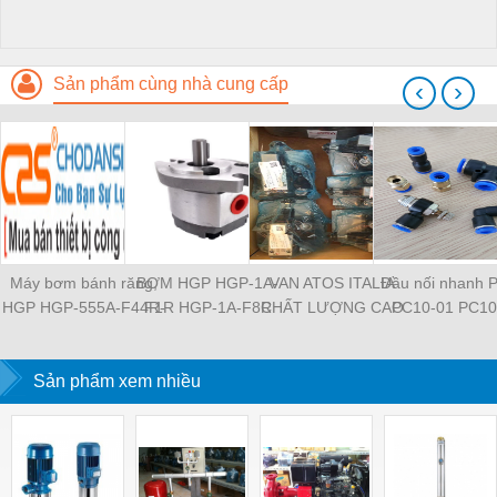
Sản phẩm cùng nhà cung cấp
‹
›
Máy bơm bánh răng,
BƠM HGP HGP-1A-
VAN ATOS ITALIA
Đầu nối nhanh 
HGP HGP-555A-F44R-
F1R HGP-1A-F8R
CHẤT LƯỢNG CAO
PC10-01 PC10
2B-G1 HGP-11A-
HGP-11A-F1R1R HGP-
HR-013 HR-003 HR-
PC10-03 PC10
L826R-4BDB HGP-
2A-F12R HGP-2A-F3R
004 HR-013 HR-013 /
PC12-01 PC12
53A-L33R-X1-2B-G-13
Sản phẩm xem nhiều
HGP-22A-F4R4R HGP-
WG MAP-320 MAP-320
PC12-03 PL8-04
HGP-555A-L48R-Z-
222A-F4RF4RF4R
/ E 20 JPQ-222 JPQ-
03 PL8-02 PL8-0
4BD-F2 HGP-33A-
HGP-3A-F30R HGP-
212 JPG-211/210
M5 PL6-04 PL
L36L-X-4BD HGP-22A-
3A-F6R HGP-33A-
PL6-02 PL4-
F92L-X-4BJ HGP-53A-
F14R14R