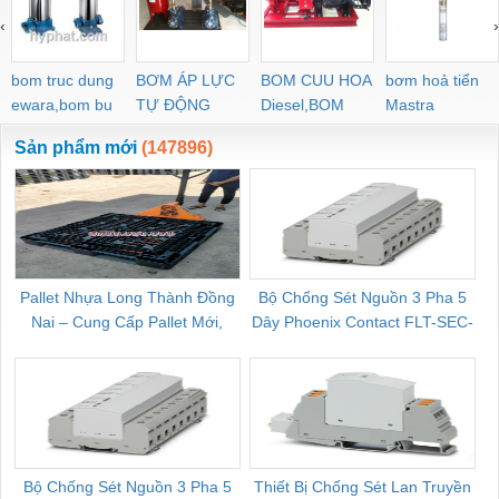
L44R-Z-4BD-P-13
‹
›
bom truc dung
BƠM ÁP LỰC
BOM CUU HOA
bơm hoả tiển
ewara,bom bu
TỰ ĐỘNG
Diesel,BOM
Mastra
ewara
CHUA CHAY
Sản phẩm mới
(147896)
Pallet Nhựa Long Thành Đồng
Bộ Chống Sét Nguồn 3 Pha 5
Nai – Cung Cấp Pallet Mới,
Dây Phoenix Contact FLT-SEC-
C
Pallet Cũ Giá Tốt
P-T1-3S-264/50-FM - 2909589
Bộ Chống Sét Nguồn 3 Pha 5
Thiết Bị Chống Sét Lan Truyền
B