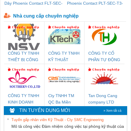
Dây Phoenix Contact FLT-SEC-
Phoenix Contact PLT-SEC-T3-
P-T1-3S-440/35-FM - 2908264
230-FM-PT - 2907928
Nhà cung cấp chuyên nghiệp
CÔNG TY TNHH
CÔNG TY TNHH
CÔNG TY CỔ
THIẾT BỊ CÔNG
KỸ THUẬT
PHẦN TỰ ĐỘNG
NGHIỆP NIHON
KTECH VIỆT
TIẾN HƯNG
SETSUBI VIỆT
NAM
NAM
CÔNG TY TNHH
Cty TNHH TM
Tan Dong Cang
KINH DOANH
QC Ba Miền
company LTD
DỊCH VỤ XNK
TIN TUYỂN DỤNG MỚI
» Xem tất cả
PHƯƠNG NAM
Tuyển gấp nhân viên Kỹ Thuật - Cty SMC Engineering
Mô tả công việc Đảm nhiệm công việc tại phòng kỹ thuật của