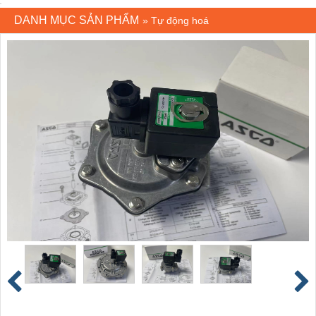
DANH MỤC SẢN PHẨM
»
Tự động hoá