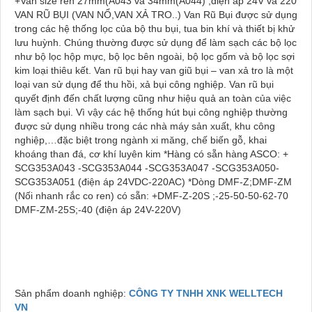
+Van size ren 27mm(A043 và 34mm(A044) ,điện áp 24V và 220
VAN RŨ BỤI (VAN NỔ,VAN XẢ TRO..) Van Rũ Bụi được sử dụng
trong các hệ thống lọc của bộ thu bụi, tua bin khí và thiết bị khử
lưu huỳnh. Chúng thường được sử dụng để làm sạch các bộ lọc
như bộ lọc hộp mực, bộ lọc bên ngoài, bộ lọc gốm và bộ lọc sợi
kim loại thiêu kết. Van rũ bụi hay van giũ bụi – van xả tro là một
loại van sử dụng để thu hồi, xả bụi công nghiệp. Van rũ bụi
quyết định đến chất lượng cũng như hiệu quả an toàn của việc
làm sạch bụi. Vì vậy các hệ thống hút bụi công nghiệp thường
được sử dụng nhiều trong các nhà máy sản xuất, khu công
nghiệp,…đặc biệt trong ngành xi măng, chế biến gỗ, khai
khoáng than đá, cơ khí luyên kim *Hàng có sẵn hàng ASCO: +
SCG353A043 -SCG353A044 -SCG353A047 -SCG353A050-
SCG353A051 (điện áp 24VDC-220AC) *Dòng DMF-Z;DMF-ZM
(Nối nhanh rắc co ren) có sẵn: +DMF-Z-20S ;-25-50-50-62-70
DMF-ZM-25S;-40 (điện áp 24V-220V)
Sản phẩm doanh nghiệp:
CÔNG TY TNHH XNK WELLTECH
VN