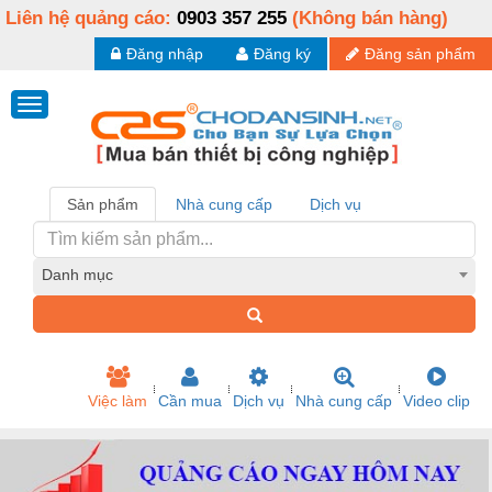
Liên hệ quảng cáo:
0903 357 255
(Không bán hàng)
Đăng nhập
Đăng ký
Đăng sản phẩm
Sản phẩm
Nhà cung cấp
Dịch vụ
Danh mục
Việc làm
Cần mua
Dịch vụ
Nhà cung cấp
Video clip