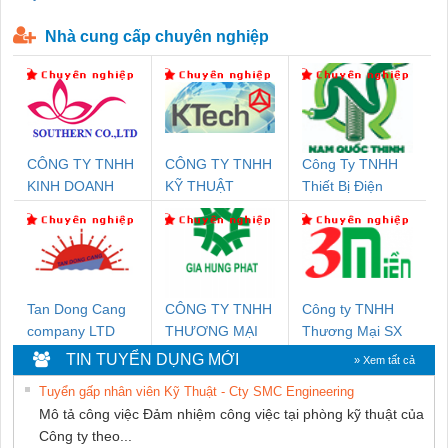
P-T1-3S-440/35-FM - 2908264
230-FM-PT - 2907928
Nhà cung cấp chuyên nghiệp
CÔNG TY TNHH
CÔNG TY TNHH
Công Ty TNHH
KINH DOANH
KỸ THUẬT
Thiết Bị Điện
DỊCH VỤ XNK
KTECH VIỆT
Nam Quốc Thịnh
PHƯƠNG NAM
NAM
Tan Dong Cang
CÔNG TY TNHH
Công ty TNHH
company LTD
THƯƠNG MẠI
Thương Mại SX
DỊCH VỤ KỸ
Ba Miền
TIN TUYỂN DỤNG MỚI
» Xem tất cả
THUẬT ĐIỆN CƠ
Tuyển gấp nhân viên Kỹ Thuật - Cty SMC Engineering
GIA HƯNG
Mô tả công việc Đảm nhiệm công việc tại phòng kỹ thuật của
PHÁT
Công ty theo...