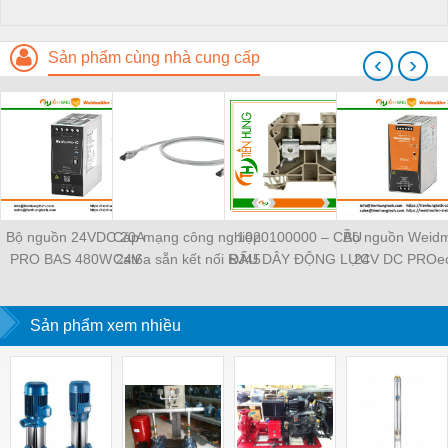
Sản phẩm cùng nhà cung cấp
‹
›
Bộ nguồn 24VDC 20A
Cáp mạng công nghiệp
1020100000 – CẦU
Bộ nguồn Weidm
PRO BAS 480W 24V
Cat6a sẵn kết nối RJ45
ĐẤU DÂY ĐỘNG LỰC
24V DC PROec
20A - 2838480000
Weidmüller IE-
WDU 4 –
TIENHUNGTE
Weidmuller -
C6FP8LD0050M40M40-
WEIDMULLER –
TIENHUNGTECH
Sản phẩm xem nhiều
D — 1165940050
TIENHUNGTECH