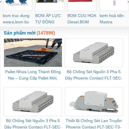
‹
›
bom truc dung
BƠM ÁP LỰC
BOM CUU HOA
bơm hoả tiển
ewara,bom bu
TỰ ĐỘNG
Diesel,BOM
Mastra
ewara
CHUA CHAY
Sản phẩm mới
(147896)
Pallet Nhựa Long Thành Đồng
Bộ Chống Sét Nguồn 3 Pha 5
Nai – Cung Cấp Pallet Mới,
Dây Phoenix Contact FLT-SEC-
C
Pallet Cũ Giá Tốt
P-T1-3S-264/50-FM - 2909589
Bộ Chống Sét Nguồn 3 Pha 5
Thiết Bị Chống Sét Lan Truyền
B
Dây Phoenix Contact FLT-SEC-
Phoenix Contact PLT-SEC-T3-