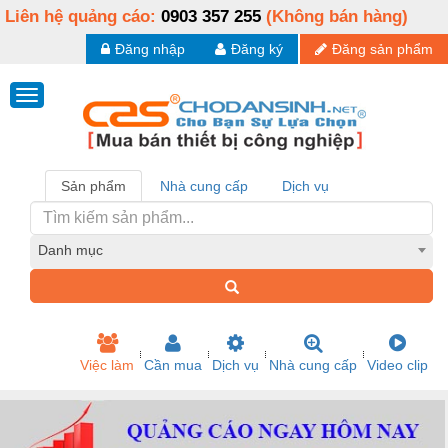
Liên hệ quảng cáo:
0903 357 255
(Không bán hàng)
Đăng nhập
Đăng ký
Đăng sản phẩm
Sản phẩm
Nhà cung cấp
Dịch vụ
Danh mục
Việc làm
Cần mua
Dịch vụ
Nhà cung cấp
Video clip