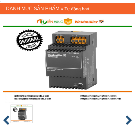
DANH MỤC SẢN PHẨM
»
Tự động hoá