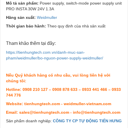
Mô tả sản phẩm:
Power supply, switch-mode power supply unit
PRO INSTA 30W 24V 1.3A
Hãng sản xuất:
Weidmuller
Thời gian bảo hành:
Theo quy định của nhà sản xuất
Tham khảo thêm tại đây:
https://tienhungtech.com.vn/danh-muc-san-
pham/weidmuller/bo-nguon-power-supply-weidmuller/
Nếu Quý khách hàng có nhu cầu, vui lòng liên hệ với
chúng tôi:
Hotline: 0908 210 127 – 0908 878 633 – 0933 441 466 – 0933
744 776
Website: tienhungtech.com - weidmuller-vietnam.com
Email: sales@tienhungtech.com - info@tienhungtech.com
Sản phẩm doanh nghiệp:
CÔNG TY CP TỰ ĐỘNG TIẾN HƯNG